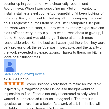
countertop in your home, I wholeheartedly recommend
Aceroinnova. When I was renovating my kitchen, I wanted to
install a stainless steel countertop, something I'd been looking for
for a long time, but I couldn't find any kitchen company that could
do it. I requested quotes from several steel companies in Spain
that work with 5mm steel, but they were extremely expensive and
didn't offer delivery to my city. Just when I was about to give up, I
found Enrique and was able to get it done at a much more
reasonable price. But the best part wasn't just the price: they were
very professional, the service was impeccable, and the quality of
the work exceeded my expectations. Thanks to them, my kitchen
looks beautiful!
leer más
Sara Rodríguez-Izq Reyes
12:18 04 Dec 25
I commissioned Aceroinova to make an iron table
inspired by a magazine photo I loved and thought would be
impossible to
find. Enrique not only understood exactly what I
wanted, but he created it just as I imagined it. The result is
spectacular: more than a table, it's a work of art. I'm thrilled with
my table and the craftsmanship.
leer más