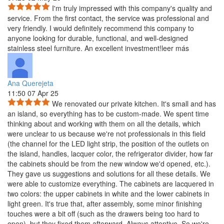
I'm truly impressed with this company's quality and
service. From the first contact, the service was professional and
very friendly. I would definitely recommend this company to
anyone looking for durable, functional, and well-designed
stainless steel furniture. An excellent investment!
leer más
Ana Querejeta
11:50 07 Apr 25
We renovated our private kitchen. It's small and has
an island, so everything has to be custom-made. We spent time
thinking about and working with them on all the details, which
were unclear to us because we're not professionals in this field
(the channel for the LED light strip, the position of the outlets on
the island, handles, lacquer color, the refrigerator divider, how far
the cabinets should be from the new window we'd opened, etc.).
They gave us suggestions and solutions for all these details. We
were able to customize everything. The cabinets are lacquered in
two colors: the upper cabinets in white and the lower cabinets in
light green. It's true that, after assembly, some minor finishing
touches were a bit off (such as the drawers being too hard to
open), but they fixed them afterward. Always attentive. So we're