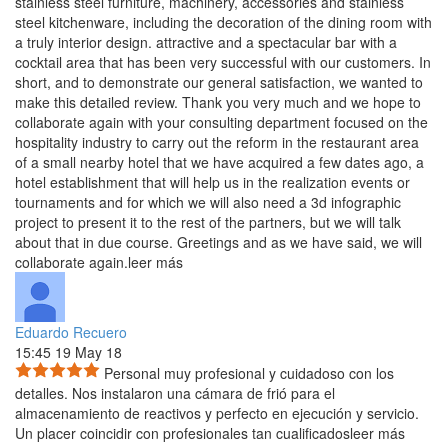
stainless steel furniture, machinery, accessories and stainless
steel kitchenware, including the decoration of the dining room with
a truly interior design. attractive and a spectacular bar with a
cocktail area that has been very successful with our customers. In
short, and to demonstrate our general satisfaction, we wanted to
make this detailed review. Thank you very much and we hope to
collaborate again with your consulting department focused on the
hospitality industry to carry out the reform in the restaurant area
of ​​a small nearby hotel that we have acquired a few dates ago, a
hotel establishment that will help us in the realization events or
tournaments and for which we will also need a 3d infographic
project to present it to the rest of the partners, but we will talk
about that in due course. Greetings and as we have said, we will
collaborate again.
leer más
Eduardo Recuero
15:45 19 May 18
Personal muy profesional y cuidadoso con los
detalles. Nos instalaron una cámara de frió para el
almacenamiento de
reactivos y perfecto en ejecución y servicio.
Un placer coincidir con profesionales tan cualificados
leer más