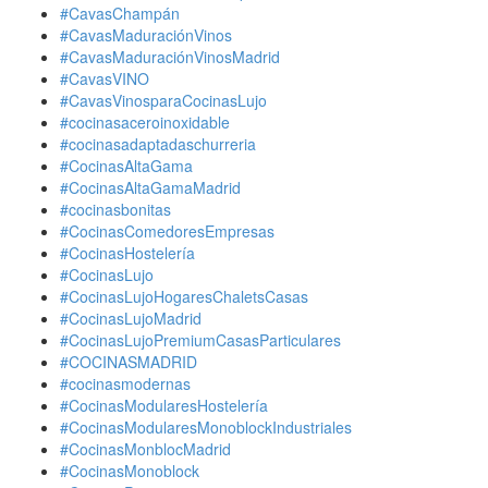
#CavasChampán
#CavasMaduraciónVinos
#CavasMaduraciónVinosMadrid
#CavasVINO
#CavasVinosparaCocinasLujo
#cocinasaceroinoxidable
#cocinasadaptadaschurreria
#CocinasAltaGama
#CocinasAltaGamaMadrid
#cocinasbonitas
#CocinasComedoresEmpresas
#CocinasHostelería
#CocinasLujo
#CocinasLujoHogaresChaletsCasas
#CocinasLujoMadrid
#CocinasLujoPremiumCasasParticulares
#COCINASMADRID
#cocinasmodernas
#CocinasModularesHostelería
#CocinasModularesMonoblockIndustriales
#CocinasMonblocMadrid
#CocinasMonoblock