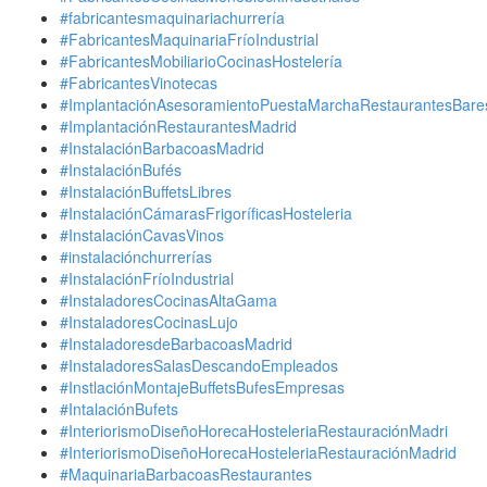
#fabricantesmaquinariachurrería
#FabricantesMaquinariaFríoIndustrial
#FabricantesMobiliarioCocinasHostelería
#FabricantesVinotecas
#ImplantaciónAsesoramientoPuestaMarchaRestaurantesBare
#ImplantaciónRestaurantesMadrid
#InstalaciónBarbacoasMadrid
#InstalaciónBufés
#InstalaciónBuffetsLibres
#InstalaciónCámarasFrigoríficasHosteleria
#InstalaciónCavasVinos
#instalaciónchurrerías
#InstalaciónFríoIndustrial
#InstaladoresCocinasAltaGama
#InstaladoresCocinasLujo
#InstaladoresdeBarbacoasMadrid
#InstaladoresSalasDescandoEmpleados
#InstlaciónMontajeBuffetsBufesEmpresas
#IntalaciónBufets
#InteriorismoDiseñoHorecaHosteleriaRestauraciónMadri
#InteriorismoDiseñoHorecaHosteleriaRestauraciónMadrid
#MaquinariaBarbacoasRestaurantes