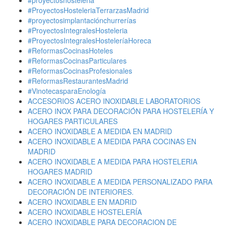
#proyectoshosteleria
#ProyectosHosteleriaTerrarzasMadrid
#proyectosimplantaciónchurrerías
#ProyectosIntegralesHosteleria
#ProyectosIntegralesHosteleríaHoreca
#ReformasCocinasHoteles
#ReformasCocinasParticulares
#ReformasCocinasProfesionales
#ReformasRestaurantesMadrid
#VinotecasparaEnología
ACCESORIOS ACERO INOXIDABLE LABORATORIOS
ACERO INOX PARA DECORACIÓN PARA HOSTELERÍA Y
HOGARES PARTICULARES
ACERO INOXIDABLE A MEDIDA EN MADRID
ACERO INOXIDABLE A MEDIDA PARA COCINAS EN
MADRID
ACERO INOXIDABLE A MEDIDA PARA HOSTELERIA
HOGARES MADRID
ACERO INOXIDABLE A MEDIDA PERSONALIZADO PARA
DECORACIÓN DE INTERIORES.
ACERO INOXIDABLE EN MADRID
ACERO INOXIDABLE HOSTELERÍA
ACERO INOXIDABLE PARA DECORACION DE