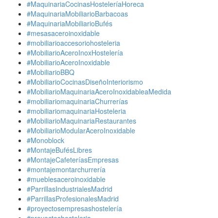
#MaquinariaCocinasHosteleríaHoreca
#MaquinariaMobiliarioBarbacoas
#MaquinariaMobiliarioBufés
#mesasaceroinoxidable
#mobiliarioaccesoriohosteleria
#MobiliarioAceroInoxHostelería
#MobiliarioAceroInoxidable
#MobiliarioBBQ
#MobiliarioCocinasDiseñoInteriorismo
#MobiliarioMaquinariaAceroInoxidableaMedida
#mobiliariomaquinariaChurrerías
#mobiliariomaquinariaHosteleria
#MobiliarioMaquinariaRestaurantes
#MobiliarioModularAceroInoxidable
#Monoblock
#MontajeBufésLibres
#MontajeCafeteríasEmpresas
#montajemontarchurrería
#mueblesaceroinoxidable
#ParrillasIndustrialesMadrid
#ParrillasProfesionalesMadrid
#proyectosempresashostelería