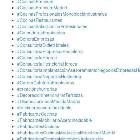
#CocinasPremium
#CocinasPremiumMadrid
#CocinasProfesionalesMonoblockIndustriales
#CocinasRestaurantes
#CocinasSalasCocinaProfesionales
#ComedoresEmpleados
#ConersEmpresas
#ConsultoríaBuffetHoteles
#ConsultoríaEmpresasHostelería
#ConsultoríaHoreca
#ConsultoríaHosteleríaHoreca
#ConsultoríaImplantaciónAsesoramientoNegociosEmpresasHo
#ConsultoríaNegociosHostelería
#CornerCafeteríaEmpleados
#creaciónchurrerías
#DecoracionInteriorismoTerrazas
#DiseñoCocinasaMedidaMadrid
#encimerasaceroinoxidable
#FabricanteCocinas
#FabricanteMobiliarioAceroInoxidable
#FabricantesCocinas
#FabricantesCocinasModularesMonoblockMadrid
#FabricantesCocinasMonoblockIndustriales