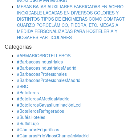
INOXIDABLE EN MADRID
MESAS BAJAS AUXILIARES FABRICADAS EN ACERO
INOXIDABLE LACADAS EN DIVERSOS COLORES Y
DISTINTOS TIPOS DE ENCIMERAS COMO COMPACT
CUARZO PORCELÁMICO, PIEDRA, ETC. MESAS A
MEDIDA PERSONALIZADAS PARA HOSTELERIA Y
HOGARES PARTICULARES
Categorías
#ARMARIOSBOTELLEROS
#BarbacoasIndustriales
#BarbacoasIndustrialesMadrid
#BarbacoasProfesionales
#BarbacoasProfesionalesMadrid
#BBQ
#Botelleros
#BotellerosAMedidaMadrid
#BotellerosCavasIluminaciónLed
#BotellerosRefrigerados
#BufésHoteles
#BuffetLujo
#CámarasFrigoríficas
#CámarasFríoVinosChampánMadrid