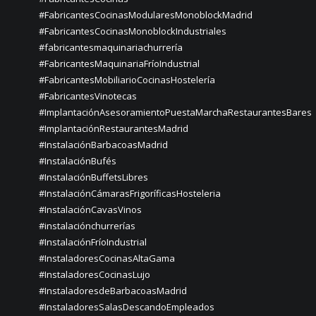
#FabricantesCocinasModularesMonoblockMadrid
#FabricantesCocinasMonoblockIndustriales
#fabricantesmaquinariachurrería
#FabricantesMaquinariaFríoIndustrial
#FabricantesMobiliarioCocinasHostelería
#FabricantesVinotecas
#ImplantaciónAsesoramientoPuestaMarchaRestaurantesBares
#ImplantaciónRestaurantesMadrid
#InstalaciónBarbacoasMadrid
#InstalaciónBufés
#InstalaciónBuffetsLibres
#InstalaciónCámarasFrigoríficasHosteleria
#InstalaciónCavasVinos
#instalaciónchurrerías
#InstalaciónFríoIndustrial
#InstaladoresCocinasAltaGama
#InstaladoresCocinasLujo
#InstaladoresdeBarbacoasMadrid
#InstaladoresSalasDescandoEmpleados