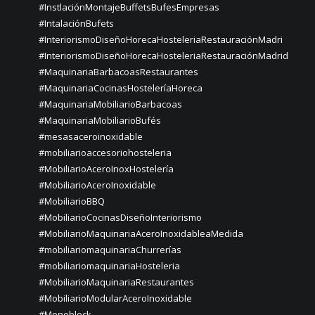
#InstlaciónMontajeBuffetsBufesEmpresas
#IntalaciónBufets
#InteriorismoDiseñoHorecaHosteleriaRestauraciónMadri
#InteriorismoDiseñoHorecaHosteleriaRestauraciónMadrid
#MaquinariaBarbacoasRestaurantes
#MaquinariaCocinasHosteleríaHoreca
#MaquinariaMobiliarioBarbacoas
#MaquinariaMobiliarioBufés
#mesasaceroinoxidable
#mobiliarioaccesoriohosteleria
#MobiliarioAceroInoxHostelería
#MobiliarioAceroInoxidable
#MobiliarioBBQ
#MobiliarioCocinasDiseñoInteriorismo
#MobiliarioMaquinariaAceroInoxidableaMedida
#mobiliariomaquinariaChurrerías
#mobiliariomaquinariaHosteleria
#MobiliarioMaquinariaRestaurantes
#MobiliarioModularAceroInoxidable
#Monoblock