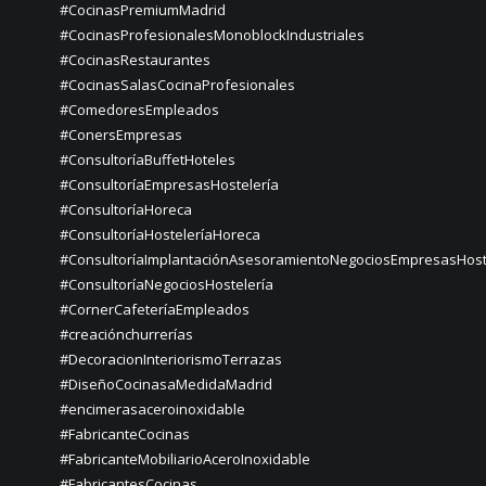
#CocinasPremiumMadrid
#CocinasProfesionalesMonoblockIndustriales
#CocinasRestaurantes
#CocinasSalasCocinaProfesionales
#ComedoresEmpleados
#ConersEmpresas
#ConsultoríaBuffetHoteles
#ConsultoríaEmpresasHostelería
#ConsultoríaHoreca
#ConsultoríaHosteleríaHoreca
#ConsultoríaImplantaciónAsesoramientoNegociosEmpresasHost
#ConsultoríaNegociosHostelería
#CornerCafeteríaEmpleados
#creaciónchurrerías
#DecoracionInteriorismoTerrazas
#DiseñoCocinasaMedidaMadrid
#encimerasaceroinoxidable
#FabricanteCocinas
#FabricanteMobiliarioAceroInoxidable
#FabricantesCocinas