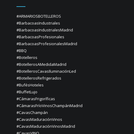
#ARMARIOSBOTELLEROS
#BarbacoasIndustriales
#BarbacoasIndustrialesMadrid
#BarbacoasProfesionales
#BarbacoasProfesionalesMadrid
#BBQ
#Botelleros
#BotellerosAMedidaMadrid
#BotellerosCavasIluminaciónLed
#BotellerosRefrigerados
#BufésHoteles
#BuffetLujo
#CámarasFrigoríficas
#CámarasFríoVinosChampánMadrid
#CavasChampán
#CavasMaduraciónVinos
#CavasMaduraciónVinosMadrid
#CavasVINO