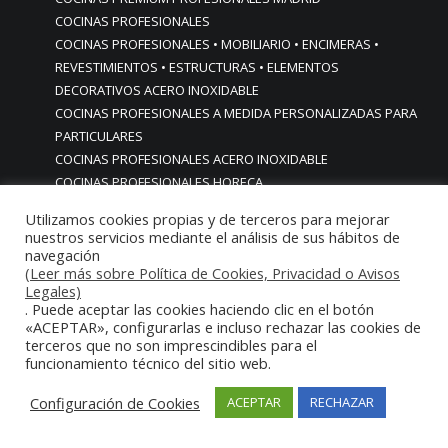
COCINAS PROFESIONALES
COCINAS PROFESIONALES • MOBILIARIO • ENCIMERAS •
REVESTIMIENTOS • ESTRUCTURAS • ELEMENTOS
DECORATIVOS ACERO INOXIDABLE
COCINAS PROFESIONALES A MEDIDA PERSONALIZADAS PARA
PARTICULARES
COCINAS PROFESIONALES ACERO INOXIDABLE
COCINAS PROFESIONALES HORECA
COCINAS PROFESIONALES HOSTELERÍA MADRID
Utilizamos cookies propias y de terceros para mejorar
Cocinas profesionales industriales monoblock a medida
nuestros servicios mediante el análisis de sus hábitos de
personalizadas
navegación
(Leer más sobre Política de Cookies, Privacidad o Avisos
Cocinas profesionales industriales monoblock a medida
Legales)
personalizadasCocinas profesionales industriales
. Puede aceptar las cookies haciendo clic en el botón
monoblock a medida personalizadas
«ACEPTAR», configurarlas e incluso rechazar las cookies de
cocinas profesionales industriales para casas chalets
terceros que no son imprescindibles para el
funcionamiento técnico del sitio web.
particulares urbanizaciones lujo madrid reformas cocinas
COCINAS PROFESIONALES INDUSTRIALES PARA HOGARES
Configuración de Cookies
ACEPTAR
RECHAZAR
ACABADOS ALTA GAMA LUJO
COCINAS PROFESIONALES INDUSTRIALES PARA USO EN