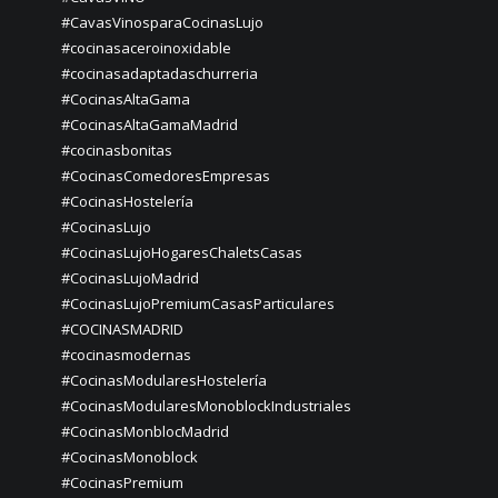
#CavasVinosparaCocinasLujo
#cocinasaceroinoxidable
#cocinasadaptadaschurreria
#CocinasAltaGama
#CocinasAltaGamaMadrid
#cocinasbonitas
#CocinasComedoresEmpresas
#CocinasHostelería
#CocinasLujo
#CocinasLujoHogaresChaletsCasas
#CocinasLujoMadrid
#CocinasLujoPremiumCasasParticulares
#COCINASMADRID
#cocinasmodernas
#CocinasModularesHostelería
#CocinasModularesMonoblockIndustriales
#CocinasMonblocMadrid
#CocinasMonoblock
#CocinasPremium