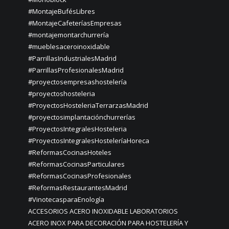
#MontajeBufésLibres
#MontajeCafeteríasEmpresas
#montajemontarchurrería
#mueblesaceroinoxidable
#ParrillasIndustrialesMadrid
#ParrillasProfesionalesMadrid
#proyectosempresashostelería
#proyectoshosteleria
#ProyectosHosteleriaTerrarzasMadrid
#proyectosimplantaciónchurrerías
#ProyectosIntegralesHosteleria
#ProyectosIntegralesHosteleríaHoreca
#ReformasCocinasHoteles
#ReformasCocinasParticulares
#ReformasCocinasProfesionales
#ReformasRestaurantesMadrid
#VinotecasparaEnología
ACCESORIOS ACERO INOXIDABLE LABORATORIOS
ACERO INOX PARA DECORACIÓN PARA HOSTELERÍA Y