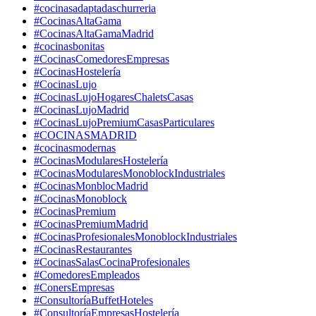
#cocinasadaptadaschurreria
#CocinasAltaGama
#CocinasAltaGamaMadrid
#cocinasbonitas
#CocinasComedoresEmpresas
#CocinasHostelería
#CocinasLujo
#CocinasLujoHogaresChaletsCasas
#CocinasLujoMadrid
#CocinasLujoPremiumCasasParticulares
#COCINASMADRID
#cocinasmodernas
#CocinasModularesHostelería
#CocinasModularesMonoblockIndustriales
#CocinasMonblocMadrid
#CocinasMonoblock
#CocinasPremium
#CocinasPremiumMadrid
#CocinasProfesionalesMonoblockIndustriales
#CocinasRestaurantes
#CocinasSalasCocinaProfesionales
#ComedoresEmpleados
#ConersEmpresas
#ConsultoríaBuffetHoteles
#ConsultoríaEmpresasHostelería