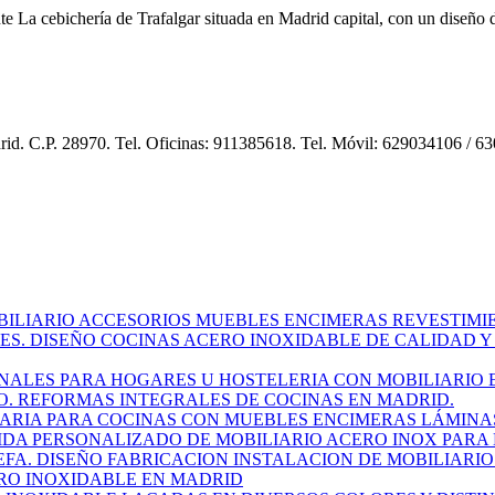
te La cebichería de Trafalgar situada en Madrid capital, con un diseño d
drid. C.P. 28970. Tel. Oficinas: 911385618. Tel. Móvil: 629034106 /
BILIARIO ACCESORIOS MUEBLES ENCIMERAS REVESTIMIE
S. DISEÑO COCINAS ACERO INOXIDABLE DE CALIDAD Y
ALES PARA HOGARES U HOSTELERIA CON MOBILIARIO E
O. REFORMAS INTEGRALES DE COCINAS EN MADRID.
ARIA PARA COCINAS CON MUEBLES ENCIMERAS LÁMINA
IDA PERSONALIZADO DE MOBILIARIO ACERO INOX PARA
A. DISEÑO FABRICACION INSTALACION DE MOBILIARIO
RO INOXIDABLE EN MADRID