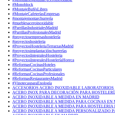
#Monoblock
#MontajeBufésLibres
#MontajeCafeteríasEmpresas
#montajemontarchurrería
#mueblesaceroinoxidable
#ParrillasIndustrialesMadrid
#ParrillasProfesionalesMadrid
#proyectosempresashostelería
#proyectoshosteleria
#ProyectosHosteleriaTerrarzasMadrid
#proyectosimplantaciónchurrerías
#ProyectosIntegralesHosteleria
#ProyectosIntegralesHosteleríaHoreca
#ReformasCocinasHoteles
#ReformasCocinasParticulares
#ReformasCocinasProfesionales
#ReformasRestaurantesMadrid
#VinotecasparaEnología
ACCESORIOS ACERO INOXIDABLE LABORATORIOS
ACERO INOX PARA DECORACIÓN PARA HOSTELERÍ
ACERO INOXIDABLE A MEDIDA EN MADRID
ACERO INOXIDABLE A MEDIDA PARA COCINAS EN
ACERO INOXIDABLE A MEDIDA PARA HOSTELERIA
ACERO INOXIDABLE A MEDIDA PERSONALIZADO P