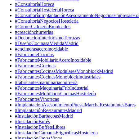
#ConsultoríaHoreca
#ConsultoríaHosteleríaHoreca
#ConsultoríaImplantaciónAsesoramientoNegociosEmpresasHost
#ConsultoríaNegociosHostelería
#CornerCafeteríaEmpleados
#creaciónchurrerías
#DecoracionInteriorismoTerrazas
#DiseñoCocinasaMedidaMadrid
#encimerasaceroinoxidable
#FabricanteCocinas
#FabricanteMobiliarioAceroInoxidable
#FabricantesCocinas
#FabricantesCocinasModularesMonoblockMadrid
#FabricantesCocinasMonoblockIndustriales
#fabricantesmaquinariachurrería
#FabricantesMaquinariaFríoIndustrial
#FabricantesMobiliarioCocinasHostelería
#FabricantesVinotecas
#ImplantaciónAsesoramientoPuestaMarchaRestaurantesBares
#ImplantaciónRestaurantesMadrid
#InstalaciónBarbacoasMadrid
#InstalaciónBufés
#InstalaciónBuffetsLibres
#InstalaciónCámarasFrigoríficasHosteleria
#InstalaciónCavasVinos