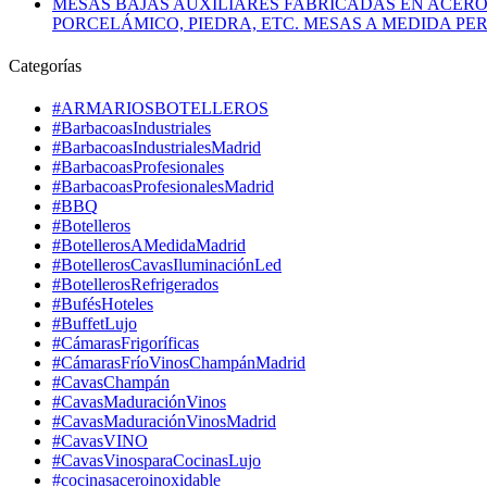
MESAS BAJAS AUXILIARES FABRICADAS EN ACER
PORCELÁMICO, PIEDRA, ETC. MESAS A MEDIDA P
Categorías
#ARMARIOSBOTELLEROS
#BarbacoasIndustriales
#BarbacoasIndustrialesMadrid
#BarbacoasProfesionales
#BarbacoasProfesionalesMadrid
#BBQ
#Botelleros
#BotellerosAMedidaMadrid
#BotellerosCavasIluminaciónLed
#BotellerosRefrigerados
#BufésHoteles
#BuffetLujo
#CámarasFrigoríficas
#CámarasFríoVinosChampánMadrid
#CavasChampán
#CavasMaduraciónVinos
#CavasMaduraciónVinosMadrid
#CavasVINO
#CavasVinosparaCocinasLujo
#cocinasaceroinoxidable