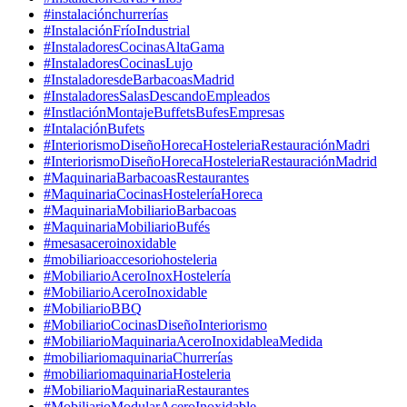
#instalaciónchurrerías
#InstalaciónFríoIndustrial
#InstaladoresCocinasAltaGama
#InstaladoresCocinasLujo
#InstaladoresdeBarbacoasMadrid
#InstaladoresSalasDescandoEmpleados
#InstlaciónMontajeBuffetsBufesEmpresas
#IntalaciónBufets
#InteriorismoDiseñoHorecaHosteleriaRestauraciónMadri
#InteriorismoDiseñoHorecaHosteleriaRestauraciónMadrid
#MaquinariaBarbacoasRestaurantes
#MaquinariaCocinasHosteleríaHoreca
#MaquinariaMobiliarioBarbacoas
#MaquinariaMobiliarioBufés
#mesasaceroinoxidable
#mobiliarioaccesoriohosteleria
#MobiliarioAceroInoxHostelería
#MobiliarioAceroInoxidable
#MobiliarioBBQ
#MobiliarioCocinasDiseñoInteriorismo
#MobiliarioMaquinariaAceroInoxidableaMedida
#mobiliariomaquinariaChurrerías
#mobiliariomaquinariaHosteleria
#MobiliarioMaquinariaRestaurantes
#MobiliarioModularAceroInoxidable