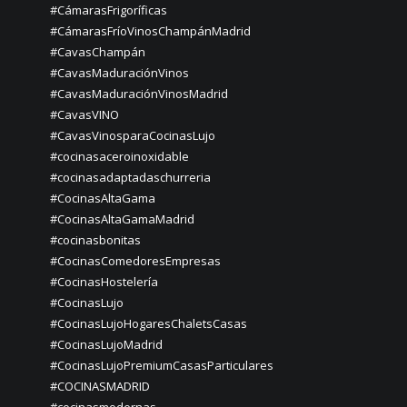
#CámarasFrigoríficas
#CámarasFríoVinosChampánMadrid
#CavasChampán
#CavasMaduraciónVinos
#CavasMaduraciónVinosMadrid
#CavasVINO
#CavasVinosparaCocinasLujo
#cocinasaceroinoxidable
#cocinasadaptadaschurreria
#CocinasAltaGama
#CocinasAltaGamaMadrid
#cocinasbonitas
#CocinasComedoresEmpresas
#CocinasHostelería
#CocinasLujo
#CocinasLujoHogaresChaletsCasas
#CocinasLujoMadrid
#CocinasLujoPremiumCasasParticulares
#COCINASMADRID