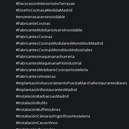
#DecoracionInteriorismoTerrazas
#DiseñoCocinasaMedidaMadrid
#encimerasaceroinoxidable
#FabricanteCocinas
#FabricanteMobiliarioAceroInoxidable
#FabricantesCocinas
#FabricantesCocinasModularesMonoblockMadrid
#FabricantesCocinasMonoblockIndustriales
#fabricantesmaquinariachurrería
#FabricantesMaquinariaFríoIndustrial
#FabricantesMobiliarioCocinasHostelería
#FabricantesVinotecas
#ImplantaciónAsesoramientoPuestaMarchaRestaurantesBares
#ImplantaciónRestaurantesMadrid
#InstalaciónBarbacoasMadrid
#InstalaciónBufés
#InstalaciónBuffetsLibres
#InstalaciónCámarasFrigoríficasHosteleria
#InstalaciónCavasVinos