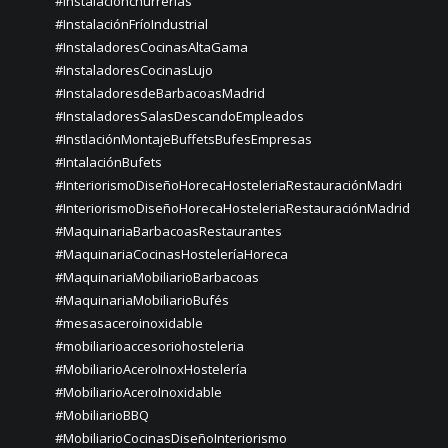
#instalaciónchurrerías
#InstalaciónFríoIndustrial
#InstaladoresCocinasAltaGama
#InstaladoresCocinasLujo
#InstaladoresdeBarbacoasMadrid
#InstaladoresSalasDescandoEmpleados
#InstlaciónMontajeBuffetsBufesEmpresas
#IntalaciónBufets
#InteriorismoDiseñoHorecaHosteleriaRestauraciónMadri
#InteriorismoDiseñoHorecaHosteleriaRestauraciónMadrid
#MaquinariaBarbacoasRestaurantes
#MaquinariaCocinasHosteleríaHoreca
#MaquinariaMobiliarioBarbacoas
#MaquinariaMobiliarioBufés
#mesasaceroinoxidable
#mobiliarioaccesoriohosteleria
#MobiliarioAceroInoxHostelería
#MobiliarioAceroInoxidable
#MobiliarioBBQ
#MobiliarioCocinasDiseñoInteriorismo