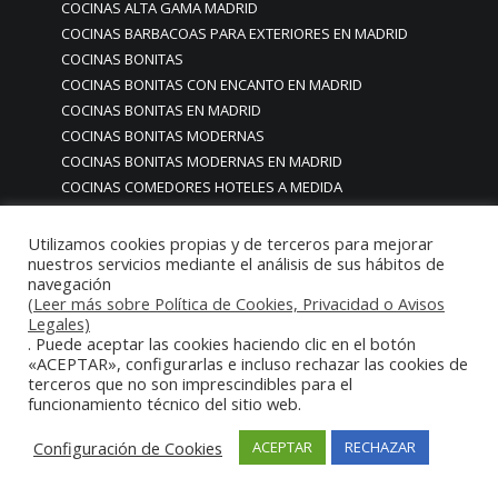
COCINAS ALTA GAMA MADRID
COCINAS BARBACOAS PARA EXTERIORES EN MADRID
COCINAS BONITAS
COCINAS BONITAS CON ENCANTO EN MADRID
COCINAS BONITAS EN MADRID
COCINAS BONITAS MODERNAS
COCINAS BONITAS MODERNAS EN MADRID
COCINAS COMEDORES HOTELES A MEDIDA
PERSONALIZADAS
COCINAS CON ENCANTO EN MADRID
Utilizamos cookies propias y de terceros para mejorar
nuestros servicios mediante el análisis de sus hábitos de
cocinas con iluminación led
navegación
COCINAS CON MOBILIARIO ACERO INOXIDABLE EN MADRID
(Leer más sobre Política de Cookies, Privacidad o Avisos
cocinas con paneles led
Legales)
COCINAS DE DISEÑO EN MADRID
. Puede aceptar las cookies haciendo clic en el botón
«ACEPTAR», configurarlas e incluso rechazar las cookies de
cocinas de diseño modernas en madrid
terceros que no son imprescindibles para el
COCINAS DE EMPLEADOS COMEDORES DE EMPRESAS
funcionamiento técnico del sitio web.
MADRID ESPAÑA
COCINAS DE GAMA ALTA PREMIUM PARA PARTICULARES O
Configuración de Cookies
ACEPTAR
RECHAZAR
PARA EMPRESAS
COCINAS DE LUJO EN MADRID