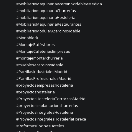
#MobiliarioMaquinariaAceroInoxidableaMedida
#mobiliariomaquinariaChurrerías
#mobiliariomaquinariaHosteleria
#MobiliarioMaquinariaRestaurantes
#MobiliarioModularAceroInoxidable
#Monoblock
#MontajeBufésLibres
#MontajeCafeteríasEmpresas
#montajemontarchurrería
#mueblesaceroinoxidable
#ParrillasIndustrialesMadrid
#ParrillasProfesionalesMadrid
#proyectosempresashostelería
#proyectoshosteleria
#ProyectosHosteleriaTerrarzasMadrid
#proyectosimplantaciónchurrerías
#ProyectosIntegralesHosteleria
#ProyectosIntegralesHosteleríaHoreca
#ReformasCocinasHoteles