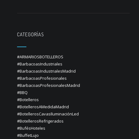
CATEGORÍAS
#ARMARIOSBOTELLEROS
#BarbacoasIndustriales
#BarbacoasIndustrialesMadrid
#BarbacoasProfesionales
#BarbacoasProfesionalesMadrid
#BBQ
#Botelleros
#BotellerosAMedidaMadrid
#BotellerosCavasIluminaciónLed
#BotellerosRefrigerados
#BufésHoteles
#BuffetLujo