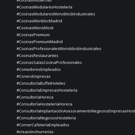
#cocinasmodernas
#CocinasModularesHostelería
#CocinasModularesMonoblockIndustriales
#CocinasMonblocMadrid
#CocinasMonoblock
#CocinasPremium
#CocinasPremiumMadrid
#CocinasProfesionalesMonoblockIndustriales
#CocinasRestaurantes
#CocinasSalasCocinaProfesionales
#ComedoresEmpleados
#ConersEmpresas
#ConsultoríaBuffetHoteles
#ConsultoríaEmpresasHostelería
#ConsultoríaHoreca
#ConsultoríaHosteleríaHoreca
#ConsultoríaImplantaciónAsesoramientoNegociosEmpresasHost
#ConsultoríaNegociosHostelería
#CornerCafeteríaEmpleados
#creaciónchurrerías