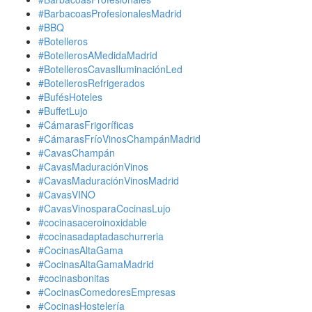
#BarbacoasProfesionalesMadrid
#BBQ
#Botelleros
#BotellerosAMedidaMadrid
#BotellerosCavasIluminaciónLed
#BotellerosRefrigerados
#BufésHoteles
#BuffetLujo
#CámarasFrigoríficas
#CámarasFríoVinosChampánMadrid
#CavasChampán
#CavasMaduraciónVinos
#CavasMaduraciónVinosMadrid
#CavasVINO
#CavasVinosparaCocinasLujo
#cocinasaceroinoxidable
#cocinasadaptadaschurreria
#CocinasAltaGama
#CocinasAltaGamaMadrid
#cocinasbonitas
#CocinasComedoresEmpresas
#CocinasHostelería