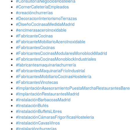
#ConsultoríaNegociosHostelería
#CornerCafeteríaEmpleados
#creaciónchurrerías
#DecoracionInteriorismoTerrazas
#DiseñoCocinasaMedidaMadrid
#encimerasaceroinoxidable
#FabricanteCocinas
#FabricanteMobiliarioAceroInoxidable
#FabricantesCocinas
#FabricantesCocinasModularesMonoblockMadrid
#FabricantesCocinasMonoblockIndustriales
#fabricantesmaquinariachurrería
#FabricantesMaquinariaFríoIndustrial
#FabricantesMobiliarioCocinasHostelería
#FabricantesVinotecas
#ImplantaciónAsesoramientoPuestaMarchaRestaurantesBare
#ImplantaciónRestaurantesMadrid
#InstalaciónBarbacoasMadrid
#InstalaciónBufés
#InstalaciónBuffetsLibres
#InstalaciónCámarasFrigoríficasHosteleria
#InstalaciónCavasVinos
#instalaciónchurrerías