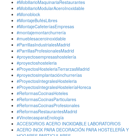
#MobiliarioMaquinariaRestaurantes
#MobiliarioModularAceroInoxidable
#Monoblock
#MontajeBufésLibres
#MontajeCafeteríasEmpresas
#montajemontarchurrería
#mueblesaceroinoxidable
#ParrillasIndustrialesMadrid
#ParrillasProfesionalesMadrid
#proyectosempresashostelería
#proyectoshosteleria
#ProyectosHosteleriaTerrarzasMadrid
#proyectosimplantaciónchurrerías
#ProyectosIntegralesHosteleria
#ProyectosIntegralesHosteleríaHoreca
#ReformasCocinasHoteles
#ReformasCocinasParticulares
#ReformasCocinasProfesionales
#ReformasRestaurantesMadrid
#VinotecasparaEnología
ACCESORIOS ACERO INOXIDABLE LABORATORIOS
ACERO INOX PARA DECORACIÓN PARA HOSTELERÍA Y
HOGARES PARTICULARES