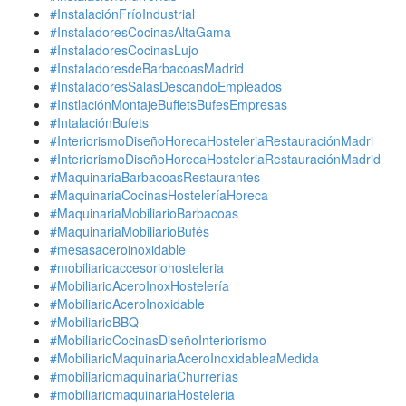
#InstalaciónFríoIndustrial
#InstaladoresCocinasAltaGama
#InstaladoresCocinasLujo
#InstaladoresdeBarbacoasMadrid
#InstaladoresSalasDescandoEmpleados
#InstlaciónMontajeBuffetsBufesEmpresas
#IntalaciónBufets
#InteriorismoDiseñoHorecaHosteleriaRestauraciónMadri
#InteriorismoDiseñoHorecaHosteleriaRestauraciónMadrid
#MaquinariaBarbacoasRestaurantes
#MaquinariaCocinasHosteleríaHoreca
#MaquinariaMobiliarioBarbacoas
#MaquinariaMobiliarioBufés
#mesasaceroinoxidable
#mobiliarioaccesoriohosteleria
#MobiliarioAceroInoxHostelería
#MobiliarioAceroInoxidable
#MobiliarioBBQ
#MobiliarioCocinasDiseñoInteriorismo
#MobiliarioMaquinariaAceroInoxidableaMedida
#mobiliariomaquinariaChurrerías
#mobiliariomaquinariaHosteleria