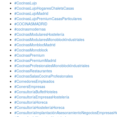
#CocinasLujo
#CocinasLujoHogaresChaletsCasas
#CocinasLujoMadrid
#CocinasLujoPremiumCasasParticulares
#COCINASMADRID
#cocinasmodernas
#CocinasModularesHostelería
#CocinasModularesMonoblockIndustriales
#CocinasMonblocMadrid
#CocinasMonoblock
#CocinasPremium
#CocinasPremiumMadrid
#CocinasProfesionalesMonoblockIndustriales
#CocinasRestaurantes
#CocinasSalasCocinaProfesionales
#ComedoresEmpleados
#ConersEmpresas
#ConsultoríaBuffetHoteles
#ConsultoríaEmpresasHostelería
#ConsultoríaHoreca
#ConsultoríaHosteleríaHoreca
#ConsultoríaImplantaciónAsesoramientoNegociosEmpresasHo