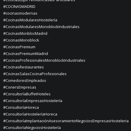
#COCINASMADRID
#cocinasmodernas
#CocinasModularesHostelería
#CocinasModularesMonoblockIndustriales
#CocinasMonblocMadrid
#CocinasMonoblock
#CocinasPremium
#CocinasPremiumMadrid
#CocinasProfesionalesMonoblockIndustriales
#CocinasRestaurantes
#CocinasSalasCocinaProfesionales
#ComedoresEmpleados
#ConersEmpresas
#ConsultoríaBuffetHoteles
#ConsultoríaEmpresasHostelería
#ConsultoríaHoreca
#ConsultoríaHosteleríaHoreca
#ConsultoríaImplantaciónAsesoramientoNegociosEmpresasHosteleria
#ConsultoríaNegociosHostelería