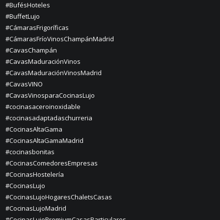
#BufésHoteles
#BuffetLujo
#CámarasFrigoríficas
#CámarasFríoVinosChampánMadrid
#CavasChampán
#CavasMaduraciónVinos
#CavasMaduraciónVinosMadrid
#CavasVINO
#CavasVinosparaCocinasLujo
#cocinasaceroinoxidable
#cocinasadaptadaschurreria
#CocinasAltaGama
#CocinasAltaGamaMadrid
#cocinasbonitas
#CocinasComedoresEmpresas
#CocinasHostelería
#CocinasLujo
#CocinasLujoHogaresChaletsCasas
#CocinasLujoMadrid
#CocinasLujoPremiumCasasParticulares