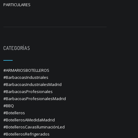
PARTICULARES
CATEGORÍAS
#ARMARIOSBOTELLEROS
#BarbacoasIndustriales
#BarbacoasIndustrialesMadrid
#BarbacoasProfesionales
#BarbacoasProfesionalesMadrid
#BBQ
#Botelleros
#BotellerosAMedidaMadrid
#BotellerosCavasIluminaciónLed
#BotellerosRefrigerados