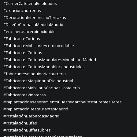
#CornerCafeteríaEmpleados
#creaciónchurrerías
#DecoracionInteriorismoTerrazas
#DiseñoCocinasaMedidaMadrid
#encimerasaceroinoxidable
#FabricanteCocinas
#FabricanteMobiliarioAceroInoxidable
#FabricantesCocinas
#FabricantesCocinasModularesMonoblockMadrid
#FabricantesCocinasMonoblockIndustriales
#fabricantesmaquinariachurrería
#FabricantesMaquinariaFríoIndustrial
#FabricantesMobiliarioCocinasHostelería
#FabricantesVinotecas
#ImplantaciónAsesoramientoPuestaMarchaRestaurantesBares
#ImplantaciónRestaurantesMadrid
#InstalaciónBarbacoasMadrid
#InstalaciónBufés
#InstalaciónBuffetsLibres