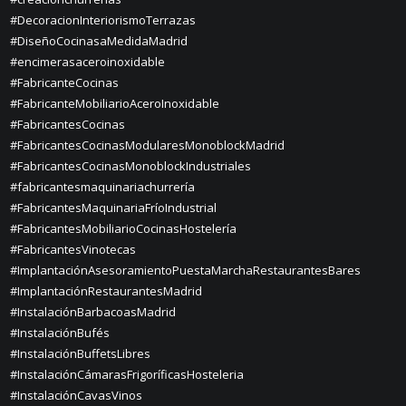
#DecoracionInteriorismoTerrazas
#DiseñoCocinasaMedidaMadrid
#encimerasaceroinoxidable
#FabricanteCocinas
#FabricanteMobiliarioAceroInoxidable
#FabricantesCocinas
#FabricantesCocinasModularesMonoblockMadrid
#FabricantesCocinasMonoblockIndustriales
#fabricantesmaquinariachurrería
#FabricantesMaquinariaFríoIndustrial
#FabricantesMobiliarioCocinasHostelería
#FabricantesVinotecas
#ImplantaciónAsesoramientoPuestaMarchaRestaurantesBares
#ImplantaciónRestaurantesMadrid
#InstalaciónBarbacoasMadrid
#InstalaciónBufés
#InstalaciónBuffetsLibres
#InstalaciónCámarasFrigoríficasHosteleria
#InstalaciónCavasVinos