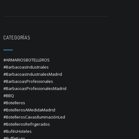
CATEGORÍAS
#ARMARIOSBOTELLEROS
#BarbacoasIndustriales
#BarbacoasIndustrialesMadrid
#BarbacoasProfesionales
#BarbacoasProfesionalesMadrid
#BBQ
#Botelleros
#BotellerosAMedidaMadrid
#BotellerosCavasIluminaciónLed
#BotellerosRefrigerados
#BufésHoteles
#BuffetLujo