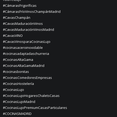
#CámarasFrigoríficas
#CámarasFríoVinosChampánMadrid
#CavasChampán
#CavasMaduraciónVinos
#CavasMaduraciónVinosMadrid
#CavasVINO
#CavasVinosparaCocinasLujo
#cocinasaceroinoxidable
#cocinasadaptadaschurreria
#CocinasAltaGama
#CocinasAltaGamaMadrid
#cocinasbonitas
#CocinasComedoresEmpresas
#CocinasHostelería
#CocinasLujo
#CocinasLujoHogaresChaletsCasas
#CocinasLujoMadrid
#CocinasLujoPremiumCasasParticulares
#COCINASMADRID