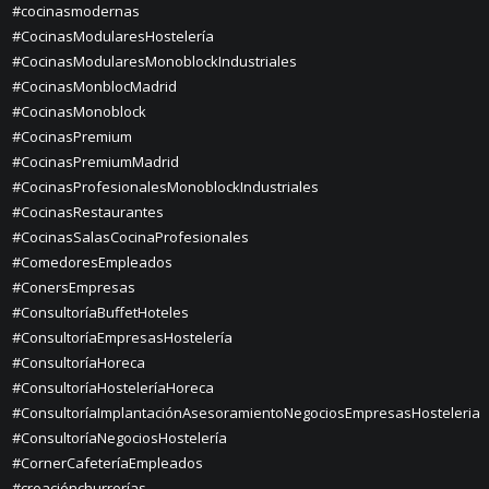
#cocinasmodernas
#CocinasModularesHostelería
#CocinasModularesMonoblockIndustriales
#CocinasMonblocMadrid
#CocinasMonoblock
#CocinasPremium
#CocinasPremiumMadrid
#CocinasProfesionalesMonoblockIndustriales
#CocinasRestaurantes
#CocinasSalasCocinaProfesionales
#ComedoresEmpleados
#ConersEmpresas
#ConsultoríaBuffetHoteles
#ConsultoríaEmpresasHostelería
#ConsultoríaHoreca
#ConsultoríaHosteleríaHoreca
#ConsultoríaImplantaciónAsesoramientoNegociosEmpresasHosteleria
#ConsultoríaNegociosHostelería
#CornerCafeteríaEmpleados
#creaciónchurrerías