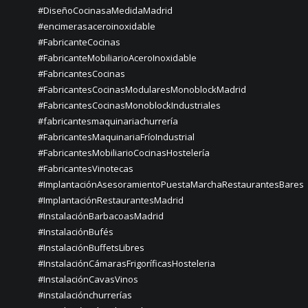
#DiseñoCocinasaMedidaMadrid
#encimerasaceroinoxidable
#FabricanteCocinas
#FabricanteMobiliarioAceroInoxidable
#FabricantesCocinas
#FabricantesCocinasModularesMonoblockMadrid
#FabricantesCocinasMonoblockIndustriales
#fabricantesmaquinariachurrería
#FabricantesMaquinariaFríoIndustrial
#FabricantesMobiliarioCocinasHostelería
#FabricantesVinotecas
#ImplantaciónAsesoramientoPuestaMarchaRestaurantesBares
#ImplantaciónRestaurantesMadrid
#InstalaciónBarbacoasMadrid
#InstalaciónBufés
#InstalaciónBuffetsLibres
#InstalaciónCámarasFrigoríficasHosteleria
#InstalaciónCavasVinos
#instalaciónchurrerías