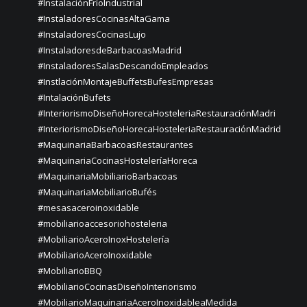
#InstalaciónFríoIndustrial
#InstaladoresCocinasAltaGama
#InstaladoresCocinasLujo
#InstaladoresdeBarbacoasMadrid
#InstaladoresSalasDescandoEmpleados
#InstlaciónMontajeBuffetsBufesEmpresas
#IntalaciónBufets
#InteriorismoDiseñoHorecaHosteleriaRestauraciónMadri
#InteriorismoDiseñoHorecaHosteleriaRestauraciónMadrid
#MaquinariaBarbacoasRestaurantes
#MaquinariaCocinasHosteleríaHoreca
#MaquinariaMobiliarioBarbacoas
#MaquinariaMobiliarioBufés
#mesasaceroinoxidable
#mobiliarioaccesoriohosteleria
#MobiliarioAceroInoxHostelería
#MobiliarioAceroInoxidable
#MobiliarioBBQ
#MobiliarioCocinasDiseñoInteriorismo
#MobiliarioMaquinariaAceroInoxidableaMedida