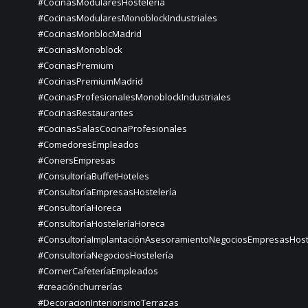
#CocinasModularesHostelería
#CocinasModularesMonoblockIndustriales
#CocinasMonblocMadrid
#CocinasMonoblock
#CocinasPremium
#CocinasPremiumMadrid
#CocinasProfesionalesMonoblockIndustriales
#CocinasRestaurantes
#CocinasSalasCocinaProfesionales
#ComedoresEmpleados
#ConersEmpresas
#ConsultoríaBuffetHoteles
#ConsultoríaEmpresasHostelería
#ConsultoríaHoreca
#ConsultoríaHosteleríaHoreca
#ConsultoríaImplantaciónAsesoramientoNegociosEmpresasHost
#ConsultoríaNegociosHostelería
#CornerCafeteríaEmpleados
#creaciónchurrerías
#DecoracionInteriorismoTerrazas