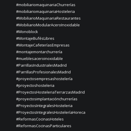
#mobiliariomaquinariaChurrerías
#mobiliariomaquinariaHosteleria
#MobiliarioMaquinariaRestaurantes
#MobiliarioModularAceroInoxidable
#Monoblock
#MontajeBufésLibres
#MontajeCafeteríasEmpresas
#montajemontarchurrería
#mueblesaceroinoxidable
#ParrillasIndustrialesMadrid
#ParrillasProfesionalesMadrid
#proyectosempresashostelería
#proyectoshosteleria
#ProyectosHosteleriaTerrarzasMadrid
#proyectosimplantaciónchurrerías
#ProyectosIntegralesHosteleria
#ProyectosIntegralesHosteleríaHoreca
#ReformasCocinasHoteles
#ReformasCocinasParticulares