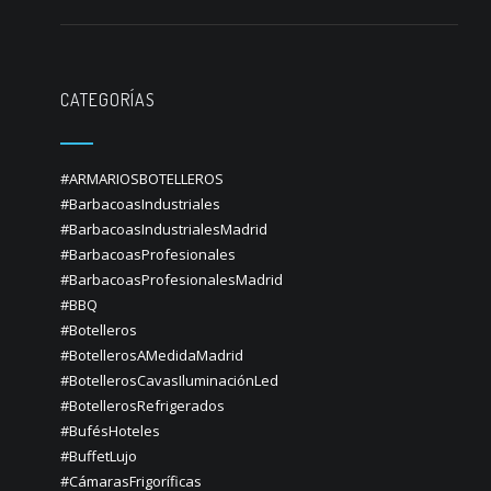
CATEGORÍAS
#ARMARIOSBOTELLEROS
#BarbacoasIndustriales
#BarbacoasIndustrialesMadrid
#BarbacoasProfesionales
#BarbacoasProfesionalesMadrid
#BBQ
#Botelleros
#BotellerosAMedidaMadrid
#BotellerosCavasIluminaciónLed
#BotellerosRefrigerados
#BufésHoteles
#BuffetLujo
#CámarasFrigoríficas