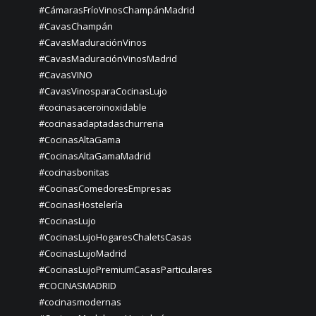
#CámarasFríoVinosChampánMadrid
#CavasChampán
#CavasMaduraciónVinos
#CavasMaduraciónVinosMadrid
#CavasVINO
#CavasVinosparaCocinasLujo
#cocinasaceroinoxidable
#cocinasadaptadaschurreria
#CocinasAltaGama
#CocinasAltaGamaMadrid
#cocinasbonitas
#CocinasComedoresEmpresas
#CocinasHostelería
#CocinasLujo
#CocinasLujoHogaresChaletsCasas
#CocinasLujoMadrid
#CocinasLujoPremiumCasasParticulares
#COCINASMADRID
#cocinasmodernas