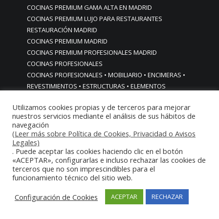
COCINAS PREMIUM GAMA ALTA EN MADRID
COCINAS PREMIUM LUJO PARA RESTAURANTES
RESTAURACIÓN MADRID
COCINAS PREMIUM MADRID
COCINAS PREMIUM PROFESIONALES MADRID
COCINAS PROFESIONALES
COCINAS PROFESIONALES • MOBILIARIO • ENCIMERAS •
REVESTIMIENTOS • ESTRUCTURAS • ELEMENTOS
DECORATIVOS ACERO INOXIDABLE
Utilizamos cookies propias y de terceros para mejorar
COCINAS PROFESIONALES A MEDIDA PERSONALIZADAS PARA
nuestros servicios mediante el análisis de sus hábitos de
PARTICULARES
navegación
COCINAS PROFESIONALES ACERO INOXIDABLE
(Leer más sobre Política de Cookies, Privacidad o Avisos
Legales)
COCINAS PROFESIONALES HORECA
. Puede aceptar las cookies haciendo clic en el botón
COCINAS PROFESIONALES HOSTELERÍA MADRID
«ACEPTAR», configurarlas e incluso rechazar las cookies de
Cocinas profesionales industriales monoblock a medida
terceros que no son imprescindibles para el
personalizadas
funcionamiento técnico del sitio web.
Cocinas profesionales industriales monoblock a medida
Configuración de Cookies
ACEPTAR
RECHAZAR
personalizadasCocinas profesionales industriales
monoblock a medida personalizadas