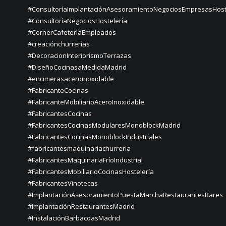
#ConsultoríaImplantaciónAsesoramientoNegociosEmpresasHost
#ConsultoríaNegociosHostelería
#CornerCafeteríaEmpleados
#creaciónchurrerías
#DecoracionInteriorismoTerrazas
#DiseñoCocinasaMedidaMadrid
#encimerasaceroinoxidable
#FabricanteCocinas
#FabricanteMobiliarioAceroInoxidable
#FabricantesCocinas
#FabricantesCocinasModularesMonoblockMadrid
#FabricantesCocinasMonoblockIndustriales
#fabricantesmaquinariachurrería
#FabricantesMaquinariaFríoIndustrial
#FabricantesMobiliarioCocinasHostelería
#FabricantesVinotecas
#ImplantaciónAsesoramientoPuestaMarchaRestaurantesBares
#ImplantaciónRestaurantesMadrid
#InstalaciónBarbacoasMadrid