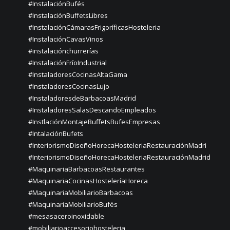
#InstalaciónBufés
#InstalaciónBuffetsLibres
#InstalaciónCámarasFrigoríficasHosteleria
#InstalaciónCavasVinos
#instalaciónchurrerías
#InstalaciónFríoIndustrial
#InstaladoresCocinasAltaGama
#InstaladoresCocinasLujo
#InstaladoresdeBarbacoasMadrid
#InstaladoresSalasDescandoEmpleados
#InstlaciónMontajeBuffetsBufesEmpresas
#IntalaciónBufets
#InteriorismoDiseñoHorecaHosteleriaRestauraciónMadri
#InteriorismoDiseñoHorecaHosteleriaRestauraciónMadrid
#MaquinariaBarbacoasRestaurantes
#MaquinariaCocinasHosteleríaHoreca
#MaquinariaMobiliarioBarbacoas
#MaquinariaMobiliarioBufés
#mesasaceroinoxidable
#mobiliarioaccesoriohosteleria