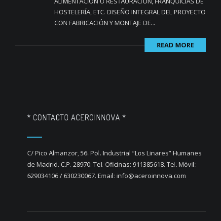
ALIMENTACION O RESTAURACIÓN, FRANQUICIAS DE
HOSTELERÍA, ETC. DISEÑO INTEGRAL DEL PROYECTO
CON FABRICACIÓN Y MONTAJE DE...
READ MORE
* CONTACTO ACEROINNOVA *
C/ Pico Almanzor, 56. Pol. Industrial “Los Linares” Humanes
de Madrid. C.P. 28970. Tel. Oficinas: 911385618. Tel. Móvil:
629034106 / 630230067. Email: info@aceroinnova.com