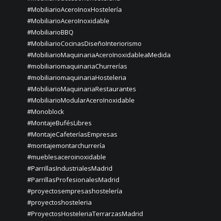
#MobiliarioAceroInoxHostelería
#MobiliarioAceroInoxidable
#MobiliarioBBQ
#MobiliarioCocinasDiseñoInteriorismo
#MobiliarioMaquinariaAceroInoxidableaMedida
#mobiliariomaquinariaChurrerías
#mobiliariomaquinariaHosteleria
#MobiliarioMaquinariaRestaurantes
#MobiliarioModularAceroInoxidable
#Monoblock
#MontajeBufésLibres
#MontajeCafeteríasEmpresas
#montajemontarchurrería
#mueblesaceroinoxidable
#ParrillasIndustrialesMadrid
#ParrillasProfesionalesMadrid
#proyectosempresashostelería
#proyectoshosteleria
#ProyectosHosteleriaTerrarzasMadrid