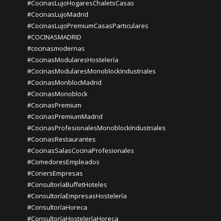
#CocinasLujoHogaresChaletsCasas
#CocinasLujoMadrid
#CocinasLujoPremiumCasasParticulares
#COCINASMADRID
#cocinasmodernas
#CocinasModularesHostelería
#CocinasModularesMonoblockIndustriales
#CocinasMonblocMadrid
#CocinasMonoblock
#CocinasPremium
#CocinasPremiumMadrid
#CocinasProfesionalesMonoblockIndustriales
#CocinasRestaurantes
#CocinasSalasCocinaProfesionales
#ComedoresEmpleados
#ConersEmpresas
#ConsultoríaBuffetHoteles
#ConsultoríaEmpresasHostelería
#ConsultoríaHoreca
#ConsultoríaHosteleríaHoreca