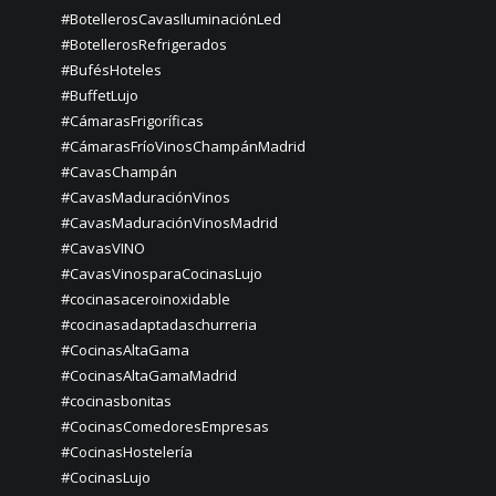
#BotellerosCavasIluminaciónLed
#BotellerosRefrigerados
#BufésHoteles
#BuffetLujo
#CámarasFrigoríficas
#CámarasFríoVinosChampánMadrid
#CavasChampán
#CavasMaduraciónVinos
#CavasMaduraciónVinosMadrid
#CavasVINO
#CavasVinosparaCocinasLujo
#cocinasaceroinoxidable
#cocinasadaptadaschurreria
#CocinasAltaGama
#CocinasAltaGamaMadrid
#cocinasbonitas
#CocinasComedoresEmpresas
#CocinasHostelería
#CocinasLujo