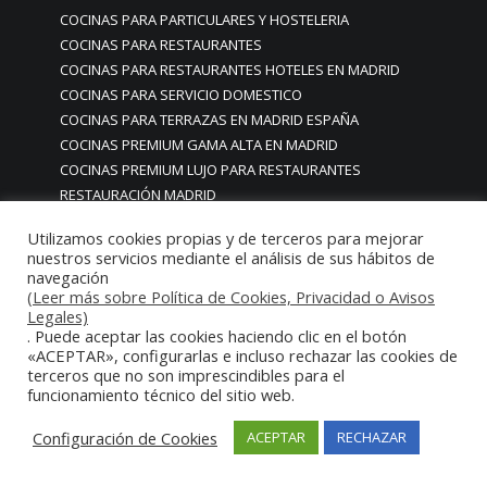
COCINAS PARA PARTICULARES Y HOSTELERIA
COCINAS PARA RESTAURANTES
COCINAS PARA RESTAURANTES HOTELES EN MADRID
COCINAS PARA SERVICIO DOMESTICO
COCINAS PARA TERRAZAS EN MADRID ESPAÑA
COCINAS PREMIUM GAMA ALTA EN MADRID
COCINAS PREMIUM LUJO PARA RESTAURANTES
RESTAURACIÓN MADRID
COCINAS PREMIUM MADRID
Utilizamos cookies propias y de terceros para mejorar
COCINAS PREMIUM PROFESIONALES MADRID
nuestros servicios mediante el análisis de sus hábitos de
COCINAS PROFESIONALES
navegación
COCINAS PROFESIONALES • MOBILIARIO • ENCIMERAS •
(Leer más sobre Política de Cookies, Privacidad o Avisos
Legales)
REVESTIMIENTOS • ESTRUCTURAS • ELEMENTOS
. Puede aceptar las cookies haciendo clic en el botón
DECORATIVOS ACERO INOXIDABLE
«ACEPTAR», configurarlas e incluso rechazar las cookies de
COCINAS PROFESIONALES A MEDIDA PERSONALIZADAS PARA
terceros que no son imprescindibles para el
funcionamiento técnico del sitio web.
PARTICULARES
COCINAS PROFESIONALES ACERO INOXIDABLE
Configuración de Cookies
ACEPTAR
RECHAZAR
COCINAS PROFESIONALES HORECA
COCINAS PROFESIONALES HOSTELERÍA MADRID