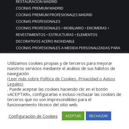
RESTAURACIÓN MADRID
COCINAS PREMIUM MADRID
COCINAS PREMIUM PROFESIONALES MADRID
COCINAS PROFESIONALES
COCINAS PROFESIONALES • MOBILIARIO • ENCIMERAS •
REVESTIMIENTOS • ESTRUCTURAS • ELEMENTOS
DECORATIVOS ACERO INOXIDABLE
COCINAS PROFESIONALES A MEDIDA PERSONALIZADAS PARA
PARTICULARES
COCINAS PROFESIONALES ACERO INOXIDABLE
Utilizamos cookies propias y de terceros para mejorar
COCINAS PROFESIONALES HORECA
nuestros servicios mediante el análisis de sus hábitos de
navegación
COCINAS PROFESIONALES HOSTELERÍA MADRID
(Leer más sobre Política de Cookies, Privacidad o Avisos
Cocinas profesionales industriales monoblock a medida
Legales)
personalizadas
. Puede aceptar las cookies haciendo clic en el botón
«ACEPTAR», configurarlas e incluso rechazar las cookies de
Cocinas profesionales industriales monoblock a medida
terceros que no son imprescindibles para el
personalizadasCocinas profesionales industriales
funcionamiento técnico del sitio web.
monoblock a medida personalizadas
cocinas profesionales industriales para casas chalets
Configuración de Cookies
ACEPTAR
RECHAZAR
particulares urbanizaciones lujo madrid reformas cocinas
COCINAS PROFESIONALES INDUSTRIALES PARA HOGARES