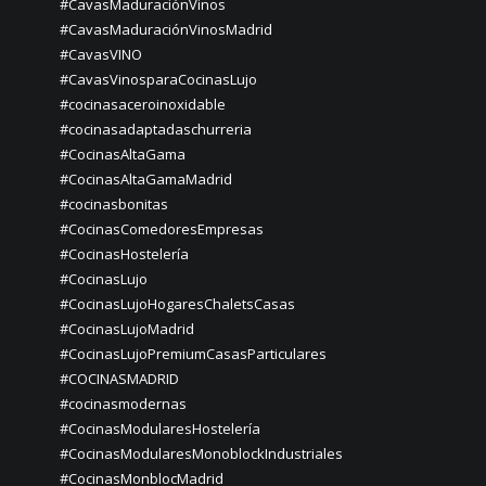
#CavasMaduraciónVinos
#CavasMaduraciónVinosMadrid
#CavasVINO
#CavasVinosparaCocinasLujo
#cocinasaceroinoxidable
#cocinasadaptadaschurreria
#CocinasAltaGama
#CocinasAltaGamaMadrid
#cocinasbonitas
#CocinasComedoresEmpresas
#CocinasHostelería
#CocinasLujo
#CocinasLujoHogaresChaletsCasas
#CocinasLujoMadrid
#CocinasLujoPremiumCasasParticulares
#COCINASMADRID
#cocinasmodernas
#CocinasModularesHostelería
#CocinasModularesMonoblockIndustriales
#CocinasMonblocMadrid