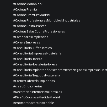
#CocinasMonoblock
#CocinasPremium
#CocinasPremiumMadrid
#CocinasProfesionalesMonoblockIndustriales
#CocinasRestaurantes
#CocinasSalasCocinaProfesionales
#ComedoresEmpleados
#ConersEmpresas
#ConsultoríaBuffetHoteles
#ConsultoríaEmpresasHostelería
#ConsultoríaHoreca
#ConsultoríaHosteleríaHoreca
#ConsultoríaImplantaciónAsesoramientoNegociosEmpresasHost
#ConsultoríaNegociosHostelería
#CornerCafeteríaEmpleados
#creaciónchurrerías
#DecoracionInteriorismoTerrazas
#DiseñoCocinasaMedidaMadrid
#encimerasaceroinoxidable