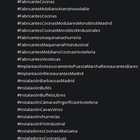
#FabricanteCocinas
#FabricanteMobiliarioAceroInoxidable
#FabricantesCocinas
#FabricantesCocinasModularesMonoblockMadrid
#FabricantesCocinasMonoblockIndustriales
#fabricantesmaquinariachurrería
#FabricantesMaquinariaFríoIndustrial
#FabricantesMobiliarioCocinasHostelería
#FabricantesVinotecas
#ImplantaciónAsesoramientoPuestaMarchaRestaurantesBares
#ImplantaciónRestaurantesMadrid
#InstalaciónBarbacoasMadrid
#InstalaciónBufés
#InstalaciónBuffetsLibres
#InstalaciónCámarasFrigoríficasHosteleria
#InstalaciónCavasVinos
#instalaciónchurrerías
#InstalaciónFríoIndustrial
#InstaladoresCocinasAltaGama
#InstaladoresCocinasLujo