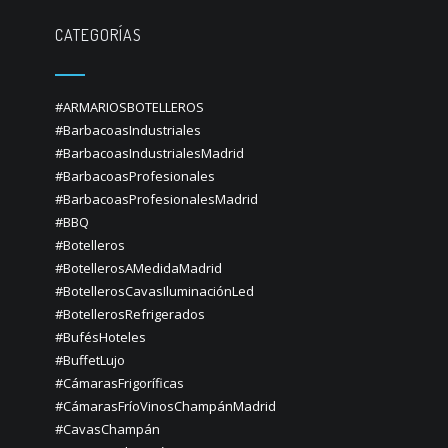
CATEGORÍAS
#ARMARIOSBOTELLEROS
#BarbacoasIndustriales
#BarbacoasIndustrialesMadrid
#BarbacoasProfesionales
#BarbacoasProfesionalesMadrid
#BBQ
#Botelleros
#BotellerosAMedidaMadrid
#BotellerosCavasIluminaciónLed
#BotellerosRefrigerados
#BufésHoteles
#BuffetLujo
#CámarasFrigoríficas
#CámarasFríoVinosChampánMadrid
#CavasChampán