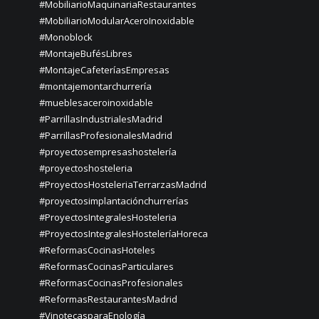
#MobiliarioMaquinariaRestaurantes
#MobiliarioModularAceroInoxidable
#Monoblock
#MontajeBufésLibres
#MontajeCafeteríasEmpresas
#montajemontarchurrería
#mueblesaceroinoxidable
#ParrillasIndustrialesMadrid
#ParrillasProfesionalesMadrid
#proyectosempresashostelería
#proyectoshosteleria
#ProyectosHosteleriaTerrarzasMadrid
#proyectosimplantaciónchurrerías
#ProyectosIntegralesHosteleria
#ProyectosIntegralesHosteleríaHoreca
#ReformasCocinasHoteles
#ReformasCocinasParticulares
#ReformasCocinasProfesionales
#ReformasRestaurantesMadrid
#VinotecasparaEnología