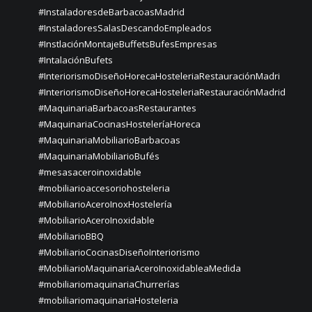
#InstaladoresdeBarbacoasMadrid
#InstaladoresSalasDescandoEmpleados
#InstlaciónMontajeBuffetsBufesEmpresas
#IntalaciónBufets
#InteriorismoDiseñoHorecaHosteleriaRestauraciónMadri
#InteriorismoDiseñoHorecaHosteleriaRestauraciónMadrid
#MaquinariaBarbacoasRestaurantes
#MaquinariaCocinasHosteleríaHoreca
#MaquinariaMobiliarioBarbacoas
#MaquinariaMobiliarioBufés
#mesasaceroinoxidable
#mobiliarioaccesoriohosteleria
#MobiliarioAceroInoxHostelería
#MobiliarioAceroInoxidable
#MobiliarioBBQ
#MobiliarioCocinasDiseñoInteriorismo
#MobiliarioMaquinariaAceroInoxidableaMedida
#mobiliariomaquinariaChurrerías
#mobiliariomaquinariaHosteleria