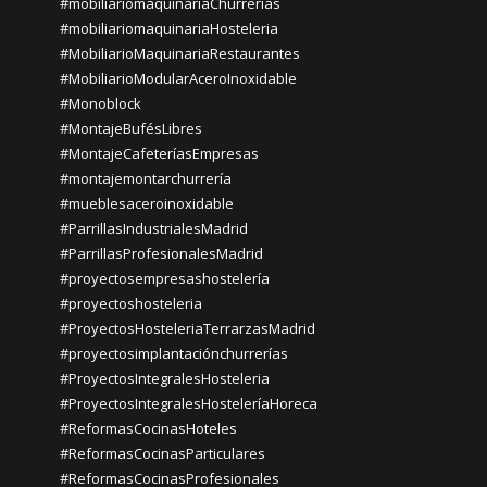
#mobiliariomaquinariaChurrerías
#mobiliariomaquinariaHosteleria
#MobiliarioMaquinariaRestaurantes
#MobiliarioModularAceroInoxidable
#Monoblock
#MontajeBufésLibres
#MontajeCafeteríasEmpresas
#montajemontarchurrería
#mueblesaceroinoxidable
#ParrillasIndustrialesMadrid
#ParrillasProfesionalesMadrid
#proyectosempresashostelería
#proyectoshosteleria
#ProyectosHosteleriaTerrarzasMadrid
#proyectosimplantaciónchurrerías
#ProyectosIntegralesHosteleria
#ProyectosIntegralesHosteleríaHoreca
#ReformasCocinasHoteles
#ReformasCocinasParticulares
#ReformasCocinasProfesionales