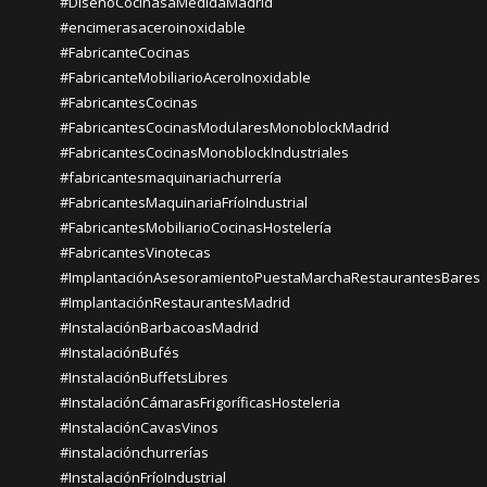
#DiseñoCocinasaMedidaMadrid
#encimerasaceroinoxidable
#FabricanteCocinas
#FabricanteMobiliarioAceroInoxidable
#FabricantesCocinas
#FabricantesCocinasModularesMonoblockMadrid
#FabricantesCocinasMonoblockIndustriales
#fabricantesmaquinariachurrería
#FabricantesMaquinariaFríoIndustrial
#FabricantesMobiliarioCocinasHostelería
#FabricantesVinotecas
#ImplantaciónAsesoramientoPuestaMarchaRestaurantesBares
#ImplantaciónRestaurantesMadrid
#InstalaciónBarbacoasMadrid
#InstalaciónBufés
#InstalaciónBuffetsLibres
#InstalaciónCámarasFrigoríficasHosteleria
#InstalaciónCavasVinos
#instalaciónchurrerías
#InstalaciónFríoIndustrial