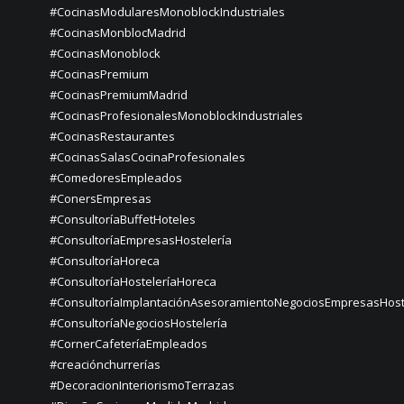
#CocinasModularesMonoblockIndustriales
#CocinasMonblocMadrid
#CocinasMonoblock
#CocinasPremium
#CocinasPremiumMadrid
#CocinasProfesionalesMonoblockIndustriales
#CocinasRestaurantes
#CocinasSalasCocinaProfesionales
#ComedoresEmpleados
#ConersEmpresas
#ConsultoríaBuffetHoteles
#ConsultoríaEmpresasHostelería
#ConsultoríaHoreca
#ConsultoríaHosteleríaHoreca
#ConsultoríaImplantaciónAsesoramientoNegociosEmpresasHost
#ConsultoríaNegociosHostelería
#CornerCafeteríaEmpleados
#creaciónchurrerías
#DecoracionInteriorismoTerrazas