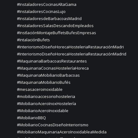
#InstaladoresCocinasAltaGama
#InstaladoresCocinasLujo
#InstaladoresdeBarbacoasMadrid
#InstaladoresSalasDescandoEmpleados
#InstlaciónMontajeBuffetsBufesEmpresas
#IntalaciónBufets
#InteriorismoDiseñoHorecaHosteleriaRestauraciónMadri
#InteriorismoDiseñoHorecaHosteleriaRestauraciónMadrid
#MaquinariaBarbacoasRestaurantes
#MaquinariaCocinasHosteleríaHoreca
#MaquinariaMobiliarioBarbacoas
#MaquinariaMobiliarioBufés
#mesasaceroinoxidable
#mobiliarioaccesoriohosteleria
#MobiliarioAceroInoxHostelería
#MobiliarioAceroInoxidable
#MobiliarioBBQ
#MobiliarioCocinasDiseñoInteriorismo
#MobiliarioMaquinariaAceroInoxidableaMedida