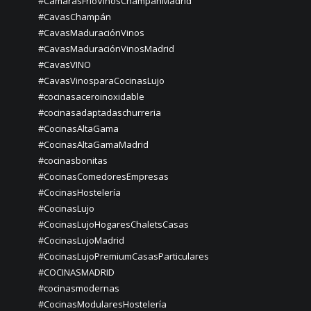
#CámarasFríoVinosChampánMadrid
#CavasChampán
#CavasMaduraciónVinos
#CavasMaduraciónVinosMadrid
#CavasVINO
#CavasVinosparaCocinasLujo
#cocinasaceroinoxidable
#cocinasadaptadaschurreria
#CocinasAltaGama
#CocinasAltaGamaMadrid
#cocinasbonitas
#CocinasComedoresEmpresas
#CocinasHostelería
#CocinasLujo
#CocinasLujoHogaresChaletsCasas
#CocinasLujoMadrid
#CocinasLujoPremiumCasasParticulares
#COCINASMADRID
#cocinasmodernas
#CocinasModularesHostelería