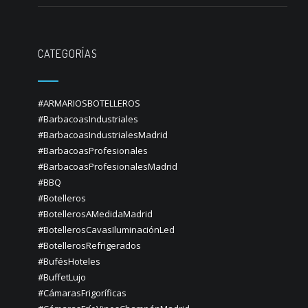
CATEGORÍAS
#ARMARIOSBOTELLEROS
#BarbacoasIndustriales
#BarbacoasIndustrialesMadrid
#BarbacoasProfesionales
#BarbacoasProfesionalesMadrid
#BBQ
#Botelleros
#BotellerosAMedidaMadrid
#BotellerosCavasIluminaciónLed
#BotellerosRefrigerados
#BufésHoteles
#BuffetLujo
#CámarasFrigoríficas