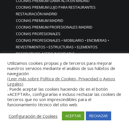
COCINAS PREMIUM GAMA ALTA EN MADRID
COCINAS PREMIUM LUJO PARA RESTAURANTES
RESTAURACIÓN MADRID
COCINAS PREMIUM MADRID
COCINAS PREMIUM PROFESIONALES MADRID
COCINAS PROFESIONALES
COCINAS PROFESIONALES • MOBILIARIO • ENCIMERAS •
REVESTIMIENTOS • ESTRUCTURAS • ELEMENTOS
DECORATIVOS ACERO INOXIDABLE
COCINAS PROFESIONALES A MEDIDA PERSONALIZADAS PARA
Utilizamos cookies propias y de terceros para mejorar
PARTICULARES
nuestros servicios mediante el análisis de sus hábitos de
navegación
COCINAS PROFESIONALES ACERO INOXIDABLE
(Leer más sobre Política de Cookies, Privacidad o Avisos
COCINAS PROFESIONALES HORECA
Legales)
COCINAS PROFESIONALES HOSTELERÍA MADRID
. Puede aceptar las cookies haciendo clic en el botón
Cocinas profesionales industriales monoblock a medida
«ACEPTAR», configurarlas e incluso rechazar las cookies de
terceros que no son imprescindibles para el
personalizadas
funcionamiento técnico del sitio web.
Cocinas profesionales industriales monoblock a medida
personalizadasCocinas profesionales industriales
Configuración de Cookies
ACEPTAR
RECHAZAR
monoblock a medida personalizadas
cocinas profesionales industriales para casas chalets