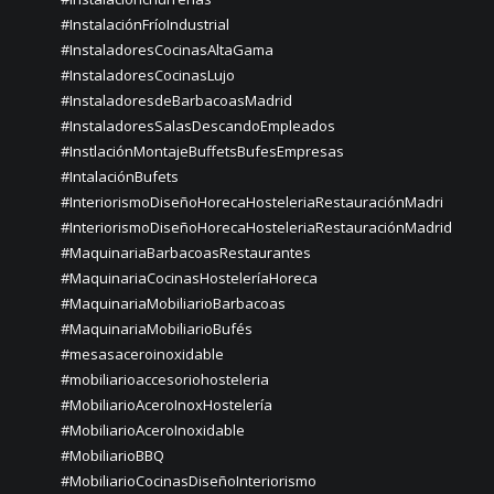
#InstalaciónFríoIndustrial
#InstaladoresCocinasAltaGama
#InstaladoresCocinasLujo
#InstaladoresdeBarbacoasMadrid
#InstaladoresSalasDescandoEmpleados
#InstlaciónMontajeBuffetsBufesEmpresas
#IntalaciónBufets
#InteriorismoDiseñoHorecaHosteleriaRestauraciónMadri
#InteriorismoDiseñoHorecaHosteleriaRestauraciónMadrid
#MaquinariaBarbacoasRestaurantes
#MaquinariaCocinasHosteleríaHoreca
#MaquinariaMobiliarioBarbacoas
#MaquinariaMobiliarioBufés
#mesasaceroinoxidable
#mobiliarioaccesoriohosteleria
#MobiliarioAceroInoxHostelería
#MobiliarioAceroInoxidable
#MobiliarioBBQ
#MobiliarioCocinasDiseñoInteriorismo