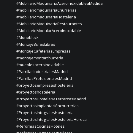
#MobiliarioMaquinariaAceroInoxidableaMedida
#mobiliariomaquinariaChurrerías
#mobiliariomaquinariaHosteleria
#MobiliarioMaquinariaRestaurantes
#MobiliarioModularAceroInoxidable
#Monoblock
#MontajeBufésLibres
#MontajeCafeteríasEmpresas
#montajemontarchurrería
#mueblesaceroinoxidable
#ParrillasIndustrialesMadrid
#ParrillasProfesionalesMadrid
#proyectosempresashostelería
#proyectoshosteleria
#ProyectosHosteleriaTerrarzasMadrid
#proyectosimplantaciónchurrerías
#ProyectosIntegralesHosteleria
#ProyectosIntegralesHosteleríaHoreca
#ReformasCocinasHoteles