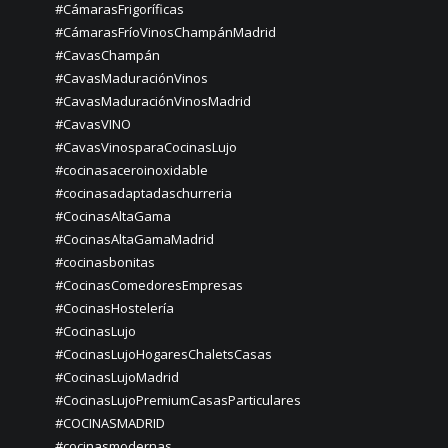
#CámarasFrigoríficas
#CámarasFríoVinosChampánMadrid
#CavasChampán
#CavasMaduraciónVinos
#CavasMaduraciónVinosMadrid
#CavasVINO
#CavasVinosparaCocinasLujo
#cocinasaceroinoxidable
#cocinasadaptadaschurreria
#CocinasAltaGama
#CocinasAltaGamaMadrid
#cocinasbonitas
#CocinasComedoresEmpresas
#CocinasHostelería
#CocinasLujo
#CocinasLujoHogaresChaletsCasas
#CocinasLujoMadrid
#CocinasLujoPremiumCasasParticulares
#COCINASMADRID
#cocinasmodernas