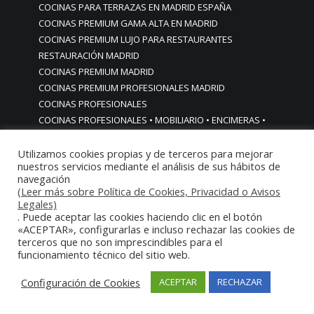
COCINAS PARA TERRAZAS EN MADRID ESPAÑA
COCINAS PREMIUM GAMA ALTA EN MADRID
COCINAS PREMIUM LUJO PARA RESTAURANTES
RESTAURACIÓN MADRID
COCINAS PREMIUM MADRID
COCINAS PREMIUM PROFESIONALES MADRID
COCINAS PROFESIONALES
COCINAS PROFESIONALES • MOBILIARIO • ENCIMERAS •
REVESTIMIENTOS • ESTRUCTURAS • ELEMENTOS
DECORATIVOS ACERO INOXIDABLE
Utilizamos cookies propias y de terceros para mejorar
nuestros servicios mediante el análisis de sus hábitos de
COCINAS PROFESIONALES A MEDIDA PERSONALIZADAS PARA
navegación
PARTICULARES
(Leer más sobre Política de Cookies, Privacidad o Avisos
COCINAS PROFESIONALES ACERO INOXIDABLE
Legales)
. Puede aceptar las cookies haciendo clic en el botón
COCINAS PROFESIONALES HORECA
«ACEPTAR», configurarlas e incluso rechazar las cookies de
COCINAS PROFESIONALES HOSTELERÍA MADRID
terceros que no son imprescindibles para el
Cocinas profesionales industriales monoblock a medida
funcionamiento técnico del sitio web.
personalizadas
Cocinas profesionales industriales monoblock a medida
Configuración de Cookies
ACEPTAR
RECHAZAR
personalizadasCocinas profesionales industriales
monoblock a medida personalizadas