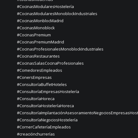
#CocinasModularesHostelería
#CocinasModularesMonoblockIndustriales
#CocinasMonblocMadrid
#CocinasMonoblock
#CocinasPremium
#CocinasPremiumMadrid
#CocinasProfesionalesMonoblockIndustriales
#CocinasRestaurantes
#CocinasSalasCocinaProfesionales
#ComedoresEmpleados
#ConersEmpresas
#ConsultoríaBuffetHoteles
#ConsultoríaEmpresasHostelería
#ConsultoríaHoreca
#ConsultoríaHosteleríaHoreca
#ConsultoríaImplantaciónAsesoramientoNegociosEmpresasHost
#ConsultoríaNegociosHostelería
#CornerCafeteríaEmpleados
#creaciónchurrerías