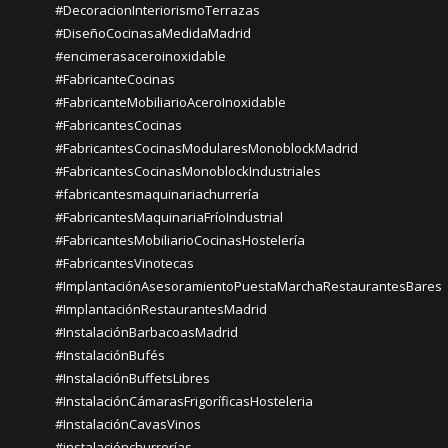
#DecoracionInteriorismoTerrazas
#DiseñoCocinasaMedidaMadrid
#encimerasaceroinoxidable
#FabricanteCocinas
#FabricanteMobiliarioAceroInoxidable
#FabricantesCocinas
#FabricantesCocinasModularesMonoblockMadrid
#FabricantesCocinasMonoblockIndustriales
#fabricantesmaquinariachurrería
#FabricantesMaquinariaFríoIndustrial
#FabricantesMobiliarioCocinasHostelería
#FabricantesVinotecas
#ImplantaciónAsesoramientoPuestaMarchaRestaurantesBares
#ImplantaciónRestaurantesMadrid
#InstalaciónBarbacoasMadrid
#InstalaciónBufés
#InstalaciónBuffetsLibres
#InstalaciónCámarasFrigoríficasHosteleria
#InstalaciónCavasVinos
#instalaciónchurrerías