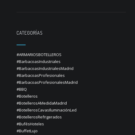
CATEGORÍAS
#ARMARIOSBOTELLEROS
#BarbacoasIndustriales
#BarbacoasIndustrialesMadrid
#BarbacoasProfesionales
#BarbacoasProfesionalesMadrid
#BBQ
#Botelleros
#BotellerosAMedidaMadrid
#BotellerosCavasIluminaciónLed
#BotellerosRefrigerados
#BufésHoteles
#BuffetLujo