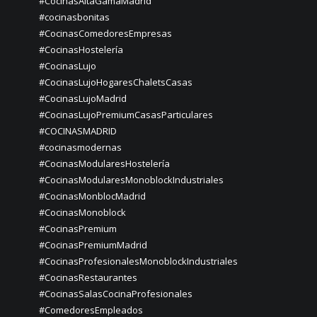
#CocinasAltaGamaMadrid
#cocinasbonitas
#CocinasComedoresEmpresas
#CocinasHostelería
#CocinasLujo
#CocinasLujoHogaresChaletsCasas
#CocinasLujoMadrid
#CocinasLujoPremiumCasasParticulares
#COCINASMADRID
#cocinasmodernas
#CocinasModularesHostelería
#CocinasModularesMonoblockIndustriales
#CocinasMonblocMadrid
#CocinasMonoblock
#CocinasPremium
#CocinasPremiumMadrid
#CocinasProfesionalesMonoblockIndustriales
#CocinasRestaurantes
#CocinasSalasCocinaProfesionales
#ComedoresEmpleados