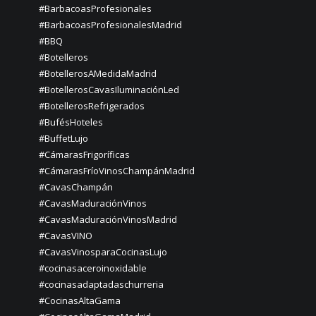
#BarbacoasProfesionales
#BarbacoasProfesionalesMadrid
#BBQ
#Botelleros
#BotellerosAMedidaMadrid
#BotellerosCavasIluminaciónLed
#BotellerosRefrigerados
#BufésHoteles
#BuffetLujo
#CámarasFrigoríficas
#CámarasFríoVinosChampánMadrid
#CavasChampán
#CavasMaduraciónVinos
#CavasMaduraciónVinosMadrid
#CavasVINO
#CavasVinosparaCocinasLujo
#cocinasaceroinoxidable
#cocinasadaptadaschurreria
#CocinasAltaGama