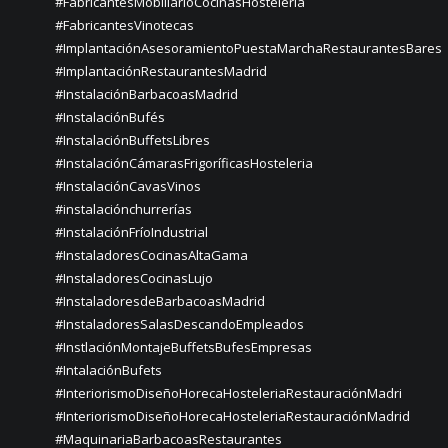
#FabricantesMobiliarioCocinasHostelería
#FabricantesVinotecas
#ImplantaciónAsesoramientoPuestaMarchaRestaurantesBares
#ImplantaciónRestaurantesMadrid
#InstalaciónBarbacoasMadrid
#InstalaciónBufés
#InstalaciónBuffetsLibres
#InstalaciónCámarasFrigoríficasHosteleria
#InstalaciónCavasVinos
#instalaciónchurrerías
#InstalaciónFríoIndustrial
#InstaladoresCocinasAltaGama
#InstaladoresCocinasLujo
#InstaladoresdeBarbacoasMadrid
#InstaladoresSalasDescandoEmpleados
#InstlaciónMontajeBuffetsBufesEmpresas
#IntalaciónBufets
#InteriorismoDiseñoHorecaHosteleriaRestauraciónMadri
#InteriorismoDiseñoHorecaHosteleriaRestauraciónMadrid
#MaquinariaBarbacoasRestaurantes