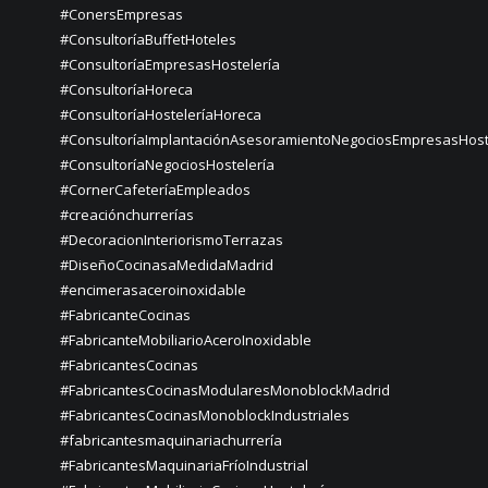
#ConersEmpresas
#ConsultoríaBuffetHoteles
#ConsultoríaEmpresasHostelería
#ConsultoríaHoreca
#ConsultoríaHosteleríaHoreca
#ConsultoríaImplantaciónAsesoramientoNegociosEmpresasHost
#ConsultoríaNegociosHostelería
#CornerCafeteríaEmpleados
#creaciónchurrerías
#DecoracionInteriorismoTerrazas
#DiseñoCocinasaMedidaMadrid
#encimerasaceroinoxidable
#FabricanteCocinas
#FabricanteMobiliarioAceroInoxidable
#FabricantesCocinas
#FabricantesCocinasModularesMonoblockMadrid
#FabricantesCocinasMonoblockIndustriales
#fabricantesmaquinariachurrería
#FabricantesMaquinariaFríoIndustrial