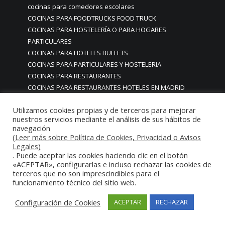
cocinas para comedores escolares
COCINAS PARA FOODTRUCKS FOOD TRUCK
COCINAS PARA HOSTELERÍA O PARA HOGARES
PARTICULARES
COCINAS PARA HOTELES BUFFETS
COCINAS PARA PARTICULARES Y HOSTELERIA
COCINAS PARA RESTAURANTES
COCINAS PARA RESTAURANTES HOTELES EN MADRID
COCINAS PARA SERVICIO DOMESTICO
Utilizamos cookies propias y de terceros para mejorar
COCINAS PARA TERRAZAS EN MADRID ESPAÑA
nuestros servicios mediante el análisis de sus hábitos de
COCINAS PREMIUM GAMA ALTA EN MADRID
navegación
COCINAS PREMIUM LUJO PARA RESTAURANTES
(Leer más sobre Política de Cookies, Privacidad o Avisos
RESTAURACIÓN MADRID
Legales)
. Puede aceptar las cookies haciendo clic en el botón
COCINAS PREMIUM MADRID
«ACEPTAR», configurarlas e incluso rechazar las cookies de
COCINAS PREMIUM PROFESIONALES MADRID
terceros que no son imprescindibles para el
COCINAS PROFESIONALES
funcionamiento técnico del sitio web.
COCINAS PROFESIONALES • MOBILIARIO • ENCIMERAS •
Configuración de Cookies
ACEPTAR
RECHAZAR
REVESTIMIENTOS • ESTRUCTURAS • ELEMENTOS
DECORATIVOS ACERO INOXIDABLE