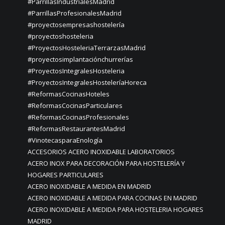
#ParrillasIndustrialesMadrid
#ParrillasProfesionalesMadrid
#proyectosempresashostelería
#proyectoshosteleria
#ProyectosHosteleriaTerrarzasMadrid
#proyectosimplantaciónchurrerías
#ProyectosIntegralesHosteleria
#ProyectosIntegralesHosteleríaHoreca
#ReformasCocinasHoteles
#ReformasCocinasParticulares
#ReformasCocinasProfesionales
#ReformasRestaurantesMadrid
#VinotecasparaEnología
ACCESORIOS ACERO INOXIDABLE LABORATORIOS
ACERO INOX PARA DECORACIÓN PARA HOSTELERÍA Y
HOGARES PARTICULARES
ACERO INOXIDABLE A MEDIDA EN MADRID
ACERO INOXIDABLE A MEDIDA PARA COCINAS EN MADRID
ACERO INOXIDABLE A MEDIDA PARA HOSTELERIA HOGARES
MADRID