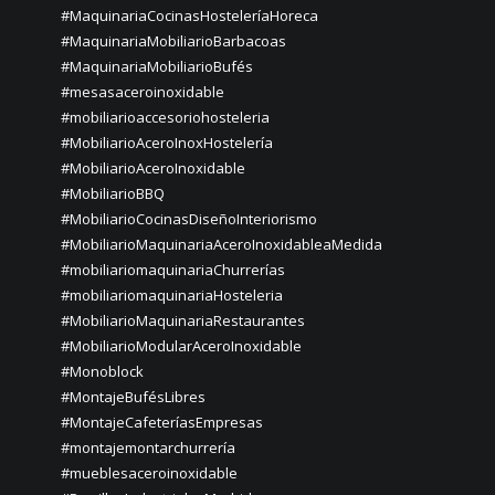
#MaquinariaCocinasHosteleríaHoreca
#MaquinariaMobiliarioBarbacoas
#MaquinariaMobiliarioBufés
#mesasaceroinoxidable
#mobiliarioaccesoriohosteleria
#MobiliarioAceroInoxHostelería
#MobiliarioAceroInoxidable
#MobiliarioBBQ
#MobiliarioCocinasDiseñoInteriorismo
#MobiliarioMaquinariaAceroInoxidableaMedida
#mobiliariomaquinariaChurrerías
#mobiliariomaquinariaHosteleria
#MobiliarioMaquinariaRestaurantes
#MobiliarioModularAceroInoxidable
#Monoblock
#MontajeBufésLibres
#MontajeCafeteríasEmpresas
#montajemontarchurrería
#mueblesaceroinoxidable