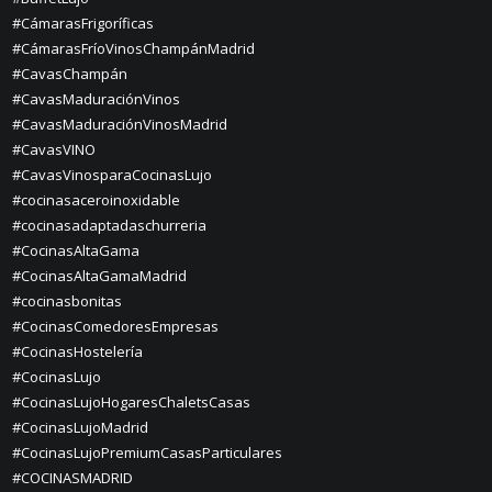
#CámarasFrigoríficas
#CámarasFríoVinosChampánMadrid
#CavasChampán
#CavasMaduraciónVinos
#CavasMaduraciónVinosMadrid
#CavasVINO
#CavasVinosparaCocinasLujo
#cocinasaceroinoxidable
#cocinasadaptadaschurreria
#CocinasAltaGama
#CocinasAltaGamaMadrid
#cocinasbonitas
#CocinasComedoresEmpresas
#CocinasHostelería
#CocinasLujo
#CocinasLujoHogaresChaletsCasas
#CocinasLujoMadrid
#CocinasLujoPremiumCasasParticulares
#COCINASMADRID