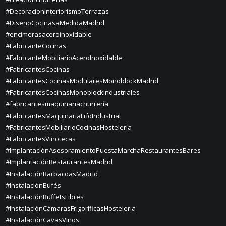
#DecoracionInteriorismoTerrazas
#DiseñoCocinasaMedidaMadrid
#encimerasaceroinoxidable
#FabricanteCocinas
#FabricanteMobiliarioAceroInoxidable
#FabricantesCocinas
#FabricantesCocinasModularesMonoblockMadrid
#FabricantesCocinasMonoblockIndustriales
#fabricantesmaquinariachurrería
#FabricantesMaquinariaFríoIndustrial
#FabricantesMobiliarioCocinasHostelería
#FabricantesVinotecas
#ImplantaciónAsesoramientoPuestaMarchaRestaurantesBares
#ImplantaciónRestaurantesMadrid
#InstalaciónBarbacoasMadrid
#InstalaciónBufés
#InstalaciónBuffetsLibres
#InstalaciónCámarasFrigoríficasHosteleria
#InstalaciónCavasVinos