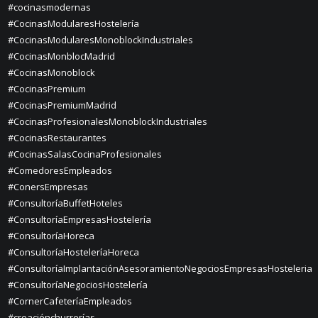
#cocinasmodernas
#CocinasModularesHostelería
#CocinasModularesMonoblockIndustriales
#CocinasMonblocMadrid
#CocinasMonoblock
#CocinasPremium
#CocinasPremiumMadrid
#CocinasProfesionalesMonoblockIndustriales
#CocinasRestaurantes
#CocinasSalasCocinaProfesionales
#ComedoresEmpleados
#ConersEmpresas
#ConsultoríaBuffetHoteles
#ConsultoríaEmpresasHostelería
#ConsultoríaHoreca
#ConsultoríaHosteleríaHoreca
#ConsultoríaImplantaciónAsesoramientoNegociosEmpresasHosteleria
#ConsultoríaNegociosHostelería
#CornerCafeteríaEmpleados
#creaciónchurrerías