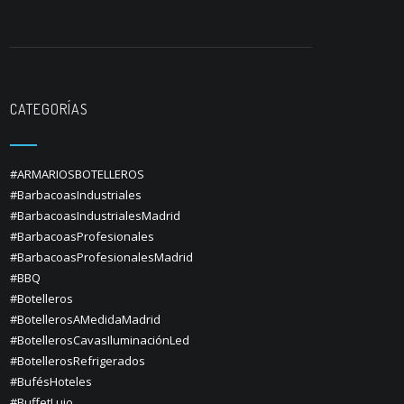
CATEGORÍAS
#ARMARIOSBOTELLEROS
#BarbacoasIndustriales
#BarbacoasIndustrialesMadrid
#BarbacoasProfesionales
#BarbacoasProfesionalesMadrid
#BBQ
#Botelleros
#BotellerosAMedidaMadrid
#BotellerosCavasIluminaciónLed
#BotellerosRefrigerados
#BufésHoteles
#BuffetLujo