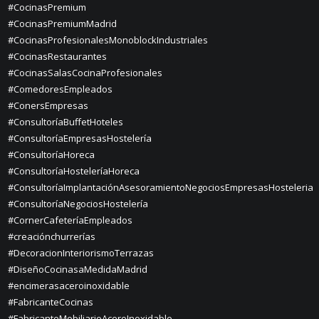
#CocinasPremium
#CocinasPremiumMadrid
#CocinasProfesionalesMonoblockIndustriales
#CocinasRestaurantes
#CocinasSalasCocinaProfesionales
#ComedoresEmpleados
#ConersEmpresas
#ConsultoríaBuffetHoteles
#ConsultoríaEmpresasHostelería
#ConsultoríaHoreca
#ConsultoríaHosteleríaHoreca
#ConsultoríaImplantaciónAsesoramientoNegociosEmpresasHosteleria
#ConsultoríaNegociosHostelería
#CornerCafeteríaEmpleados
#creaciónchurrerías
#DecoracionInteriorismoTerrazas
#DiseñoCocinasaMedidaMadrid
#encimerasaceroinoxidable
#FabricanteCocinas
#FabricanteMobiliarioAceroInoxidable