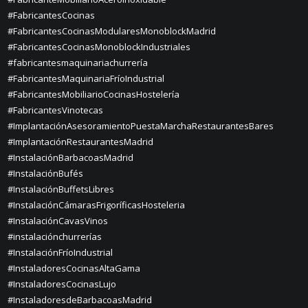
#FabricantesCocinas
#FabricantesCocinasModularesMonoblockMadrid
#FabricantesCocinasMonoblockIndustriales
#fabricantesmaquinariachurrería
#FabricantesMaquinariaFríoIndustrial
#FabricantesMobiliarioCocinasHostelería
#FabricantesVinotecas
#ImplantaciónAsesoramientoPuestaMarchaRestaurantesBares
#ImplantaciónRestaurantesMadrid
#InstalaciónBarbacoasMadrid
#InstalaciónBufés
#InstalaciónBuffetsLibres
#InstalaciónCámarasFrigoríficasHosteleria
#InstalaciónCavasVinos
#instalaciónchurrerías
#InstalaciónFríoIndustrial
#InstaladoresCocinasAltaGama
#InstaladoresCocinasLujo
#InstaladoresdeBarbacoasMadrid