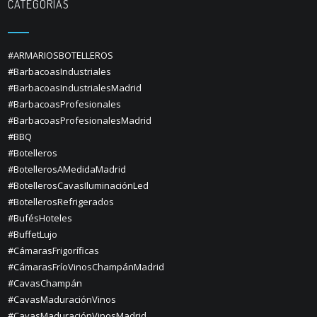
CATEGORÍAS
#ARMARIOSBOTELLEROS
#BarbacoasIndustriales
#BarbacoasIndustrialesMadrid
#BarbacoasProfesionales
#BarbacoasProfesionalesMadrid
#BBQ
#Botelleros
#BotellerosAMedidaMadrid
#BotellerosCavasIluminaciónLed
#BotellerosRefrigerados
#BufésHoteles
#BuffetLujo
#CámarasFrigoríficas
#CámarasFríoVinosChampánMadrid
#CavasChampán
#CavasMaduraciónVinos
#CavasMaduraciónVinosMadrid