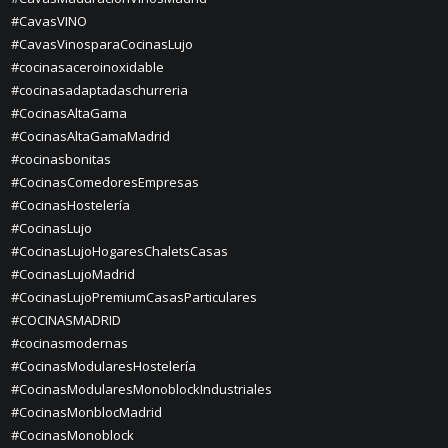
#CavasVINO
#CavasVinosparaCocinasLujo
#cocinasaceroinoxidable
#cocinasadaptadaschurreria
#CocinasAltaGama
#CocinasAltaGamaMadrid
#cocinasbonitas
#CocinasComedoresEmpresas
#CocinasHostelería
#CocinasLujo
#CocinasLujoHogaresChaletsCasas
#CocinasLujoMadrid
#CocinasLujoPremiumCasasParticulares
#COCINASMADRID
#cocinasmodernas
#CocinasModularesHostelería
#CocinasModularesMonoblockIndustriales
#CocinasMonblocMadrid
#CocinasMonoblock