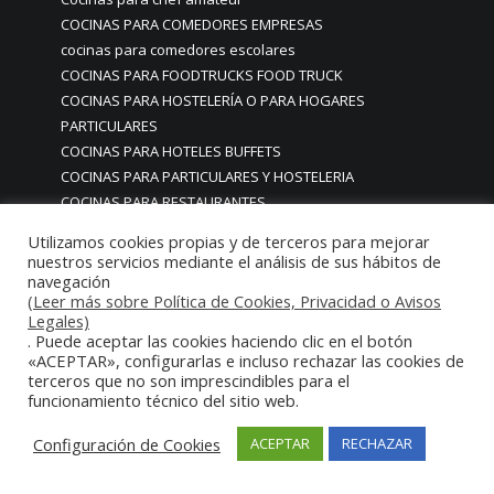
COCINAS PARA COMEDORES EMPRESAS
cocinas para comedores escolares
COCINAS PARA FOODTRUCKS FOOD TRUCK
COCINAS PARA HOSTELERÍA O PARA HOGARES
PARTICULARES
COCINAS PARA HOTELES BUFFETS
COCINAS PARA PARTICULARES Y HOSTELERIA
COCINAS PARA RESTAURANTES
COCINAS PARA RESTAURANTES HOTELES EN MADRID
Utilizamos cookies propias y de terceros para mejorar
COCINAS PARA SERVICIO DOMESTICO
nuestros servicios mediante el análisis de sus hábitos de
COCINAS PARA TERRAZAS EN MADRID ESPAÑA
navegación
(Leer más sobre Política de Cookies, Privacidad o Avisos
COCINAS PREMIUM GAMA ALTA EN MADRID
Legales)
COCINAS PREMIUM LUJO PARA RESTAURANTES
. Puede aceptar las cookies haciendo clic en el botón
RESTAURACIÓN MADRID
«ACEPTAR», configurarlas e incluso rechazar las cookies de
terceros que no son imprescindibles para el
COCINAS PREMIUM MADRID
funcionamiento técnico del sitio web.
COCINAS PREMIUM PROFESIONALES MADRID
COCINAS PROFESIONALES
Configuración de Cookies
ACEPTAR
RECHAZAR
COCINAS PROFESIONALES • MOBILIARIO • ENCIMERAS •
REVESTIMIENTOS • ESTRUCTURAS • ELEMENTOS