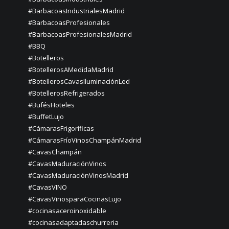
#BarbacoasIndustrialesMadrid
#BarbacoasProfesionales
#BarbacoasProfesionalesMadrid
#BBQ
#Botelleros
#BotellerosAMedidaMadrid
#BotellerosCavasIluminaciónLed
#BotellerosRefrigerados
#BufésHoteles
#BuffetLujo
#CámarasFrigoríficas
#CámarasFríoVinosChampánMadrid
#CavasChampán
#CavasMaduraciónVinos
#CavasMaduraciónVinosMadrid
#CavasVINO
#CavasVinosparaCocinasLujo
#cocinasaceroinoxidable
#cocinasadaptadaschurreria