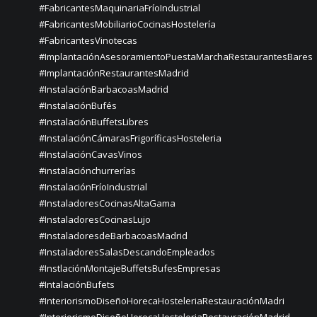
#FabricantesMaquinariaFríoIndustrial
#FabricantesMobiliarioCocinasHostelería
#FabricantesVinotecas
#ImplantaciónAsesoramientoPuestaMarchaRestaurantesBares
#ImplantaciónRestaurantesMadrid
#InstalaciónBarbacoasMadrid
#InstalaciónBufés
#InstalaciónBuffetsLibres
#InstalaciónCámarasFrigoríficasHosteleria
#InstalaciónCavasVinos
#instalaciónchurrerías
#InstalaciónFríoIndustrial
#InstaladoresCocinasAltaGama
#InstaladoresCocinasLujo
#InstaladoresdeBarbacoasMadrid
#InstaladoresSalasDescandoEmpleados
#InstlaciónMontajeBuffetsBufesEmpresas
#IntalaciónBufets
#InteriorismoDiseñoHorecaHosteleriaRestauraciónMadri