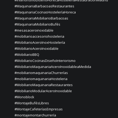
#InteriorismoDiseñoHorecaHosteleriaRestauraciónMadrid
#MaquinariaBarbacoasRestaurantes
#MaquinariaCocinasHosteleríaHoreca
#MaquinariaMobiliarioBarbacoas
#MaquinariaMobiliarioBufés
#mesasaceroinoxidable
#mobiliarioaccesoriohosteleria
#MobiliarioAceroInoxHostelería
#MobiliarioAceroInoxidable
#MobiliarioBBQ
#MobiliarioCocinasDiseñoInteriorismo
#MobiliarioMaquinariaAceroInoxidableaMedida
#mobiliariomaquinariaChurrerías
#mobiliariomaquinariaHosteleria
#MobiliarioMaquinariaRestaurantes
#MobiliarioModularAceroInoxidable
#Monoblock
#MontajeBufésLibres
#MontajeCafeteríasEmpresas
#montajemontarchurrería