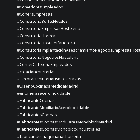
#ComedoresEmpleados
#ConersEmpresas
#ConsultoríaBuffetHoteles
#ConsultoríaEmpresasHostelería
#ConsultoríaHoreca
#ConsultoríaHosteleríaHoreca
#ConsultoríaImplantaciónAsesoramientoNegociosEmpresasHost
#ConsultoríaNegociosHostelería
#CornerCafeteríaEmpleados
#creaciónchurrerías
#DecoracionInteriorismoTerrazas
#DiseñoCocinasaMedidaMadrid
#encimerasaceroinoxidable
#FabricanteCocinas
#FabricanteMobiliarioAceroInoxidable
#FabricantesCocinas
#FabricantesCocinasModularesMonoblockMadrid
#FabricantesCocinasMonoblockIndustriales
#fabricantesmaquinariachurrería