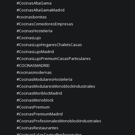
#CocinasAltaGama
#CocinasAltaGamaMadrid
#cocinasbonitas
#CocinasComedoresEmpresas
#CocinasHostelería
#CocinasLujo
#CocinasLujoHogaresChaletsCasas
#CocinasLujoMadrid
#CocinasLujoPremiumCasasParticulares
#COCINASMADRID
#cocinasmodernas
#CocinasModularesHostelería
#CocinasModularesMonoblockIndustriales
#CocinasMonblocMadrid
#CocinasMonoblock
#CocinasPremium
#CocinasPremiumMadrid
#CocinasProfesionalesMonoblockIndustriales
#CocinasRestaurantes
#CocinasSalasCocinaProfesionales