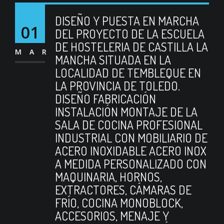
DISEÑO Y PUESTA EN MARCHA
01
DEL PROYECTO DE LA ESCUELA
DE HOSTELERIA DE CASTILLA LA
MAR
MANCHA SITUADA EN LA
LOCALIDAD DE TEMBLEQUE EN
LA PROVINCIA DE TOLEDO.
DISEÑO FABRICACIÓN
INSTALACIÓN MONTAJE DE LA
SALA DE COCINA PROFESIONAL
INDUSTRIAL CON MOBILIARIO DE
ACERO INOXIDABLE ACERO INOX
A MEDIDA PERSONALIZADO CON
MAQUINARIA, HORNOS,
EXTRACTORES, CÁMARAS DE
FRÍO, COCINA MONOBLOCK,
ACCESORIOS, MENAJE Y