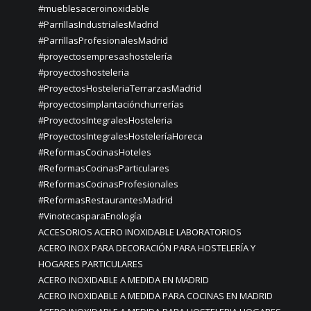
#mueblesaceroinoxidable
#ParrillasIndustrialesMadrid
#ParrillasProfesionalesMadrid
#proyectosempresashostelería
#proyectoshosteleria
#ProyectosHosteleriaTerrarzasMadrid
#proyectosimplantaciónchurrerías
#ProyectosIntegralesHosteleria
#ProyectosIntegralesHosteleríaHoreca
#ReformasCocinasHoteles
#ReformasCocinasParticulares
#ReformasCocinasProfesionales
#ReformasRestaurantesMadrid
#VinotecasparaEnología
ACCESORIOS ACERO INOXIDABLE LABORATORIOS
ACERO INOX PARA DECORACIÓN PARA HOSTELERÍA Y
HOGARES PARTICULARES
ACERO INOXIDABLE A MEDIDA EN MADRID
ACERO INOXIDABLE A MEDIDA PARA COCINAS EN MADRID