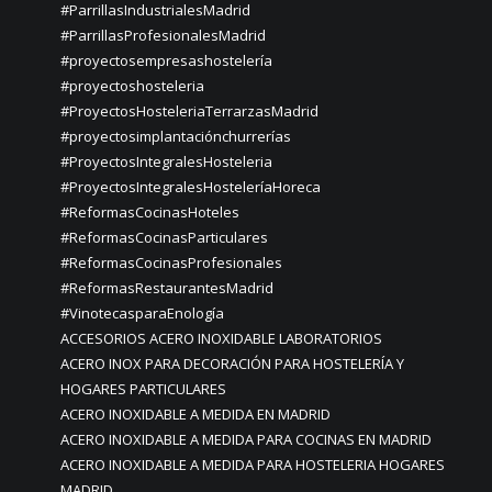
#ParrillasIndustrialesMadrid
#ParrillasProfesionalesMadrid
#proyectosempresashostelería
#proyectoshosteleria
#ProyectosHosteleriaTerrarzasMadrid
#proyectosimplantaciónchurrerías
#ProyectosIntegralesHosteleria
#ProyectosIntegralesHosteleríaHoreca
#ReformasCocinasHoteles
#ReformasCocinasParticulares
#ReformasCocinasProfesionales
#ReformasRestaurantesMadrid
#VinotecasparaEnología
ACCESORIOS ACERO INOXIDABLE LABORATORIOS
ACERO INOX PARA DECORACIÓN PARA HOSTELERÍA Y
HOGARES PARTICULARES
ACERO INOXIDABLE A MEDIDA EN MADRID
ACERO INOXIDABLE A MEDIDA PARA COCINAS EN MADRID
ACERO INOXIDABLE A MEDIDA PARA HOSTELERIA HOGARES
MADRID