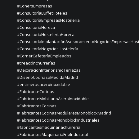
#ConersEmpresas
#ConsultoríaBuffetHoteles
#ConsultoríaEmpresasHostelería
#ConsultoríaHoreca
#ConsultoríaHosteleríaHoreca
#ConsultoríaImplantaciónAsesoramientoNegociosEmpresasHost
#ConsultoríaNegociosHostelería
#CornerCafeteríaEmpleados
#creaciónchurrerías
#DecoracionInteriorismoTerrazas
#DiseñoCocinasaMedidaMadrid
#encimerasaceroinoxidable
#FabricanteCocinas
#FabricanteMobiliarioAceroInoxidable
#FabricantesCocinas
#FabricantesCocinasModularesMonoblockMadrid
#FabricantesCocinasMonoblockIndustriales
#fabricantesmaquinariachurrería
#FabricantesMaquinariaFríoIndustrial