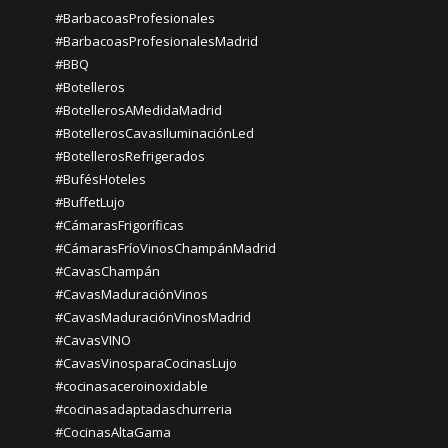
#BarbacoasProfesionales
#BarbacoasProfesionalesMadrid
#BBQ
#Botelleros
#BotellerosAMedidaMadrid
#BotellerosCavasIluminaciónLed
#BotellerosRefrigerados
#BufésHoteles
#BuffetLujo
#CámarasFrigoríficas
#CámarasFríoVinosChampánMadrid
#CavasChampán
#CavasMaduraciónVinos
#CavasMaduraciónVinosMadrid
#CavasVINO
#CavasVinosparaCocinasLujo
#cocinasaceroinoxidable
#cocinasadaptadaschurreria
#CocinasAltaGama