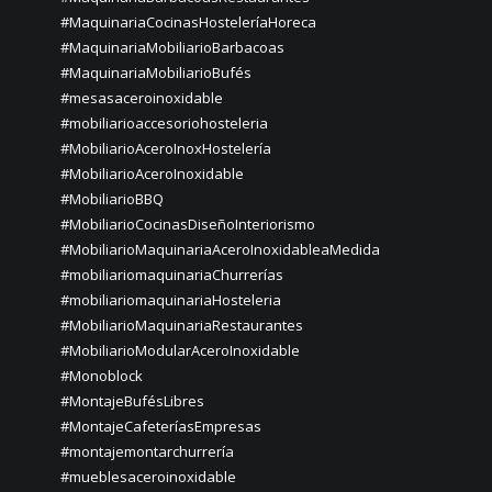
#MaquinariaCocinasHosteleríaHoreca
#MaquinariaMobiliarioBarbacoas
#MaquinariaMobiliarioBufés
#mesasaceroinoxidable
#mobiliarioaccesoriohosteleria
#MobiliarioAceroInoxHostelería
#MobiliarioAceroInoxidable
#MobiliarioBBQ
#MobiliarioCocinasDiseñoInteriorismo
#MobiliarioMaquinariaAceroInoxidableaMedida
#mobiliariomaquinariaChurrerías
#mobiliariomaquinariaHosteleria
#MobiliarioMaquinariaRestaurantes
#MobiliarioModularAceroInoxidable
#Monoblock
#MontajeBufésLibres
#MontajeCafeteríasEmpresas
#montajemontarchurrería
#mueblesaceroinoxidable