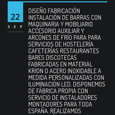
DISEÑO FABRICACIÓN
22
INSTALACIÓN DE BARRAS CON
MAQUINARIA Y MOBILIARIO
SEP
ACCESORIO AUXILIAR Y
ARCONES DE FRÍO PARA PARA
SERVICIOS DE HOSTELERÍA
CAFETERÍAS RESTAURANTES
BARES DISCOTECAS
FABRICADAS EN MATERIAL
KRION O ACERO INOXIDABLE A
MEDIDA PERSONALIZADAS CON
ILUMINACIÓN LED. DISPONEMOS
DE FÁBRICA PROPIA CON
SERVICIO DE INSTALADORES
MONTADORES PARA TODA
ESPAÑA. REALIZAMOS