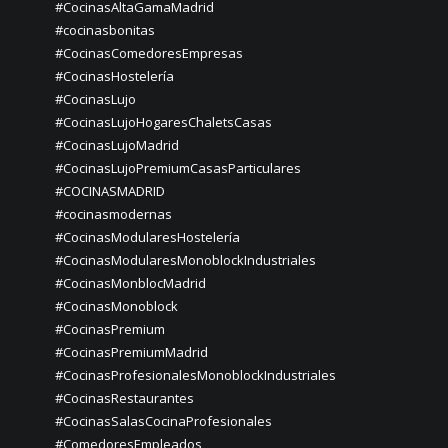
#CocinasAltaGamaMadrid
#cocinasbonitas
#CocinasComedoresEmpresas
#CocinasHostelería
#CocinasLujo
#CocinasLujoHogaresChaletsCasas
#CocinasLujoMadrid
#CocinasLujoPremiumCasasParticulares
#COCINASMADRID
#cocinasmodernas
#CocinasModularesHostelería
#CocinasModularesMonoblockIndustriales
#CocinasMonblocMadrid
#CocinasMonoblock
#CocinasPremium
#CocinasPremiumMadrid
#CocinasProfesionalesMonoblockIndustriales
#CocinasRestaurantes
#CocinasSalasCocinaProfesionales
#ComedoresEmpleados