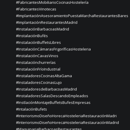
#FabricantesMobiliarioCocinasHostelería
#FabricantesVinotecas
#ImplantaciónAsesoramientoPuestaMarchaRestaurantesBares
#ImplantaciónRestaurantesMadrid
#InstalaciónBarbacoasMadrid
#InstalaciónBufés
#InstalaciónBuffetsLibres
#InstalaciónCámarasFrigoríficasHosteleria
#InstalaciónCavasVinos
#instalaciónchurrerías
#InstalaciónFríoIndustrial
#InstaladoresCocinasAltaGama
#InstaladoresCocinasLujo
#InstaladoresdeBarbacoasMadrid
#InstaladoresSalasDescandoEmpleados
#InstlaciónMontajeBuffetsBufesEmpresas
#IntalaciónBufets
#InteriorismoDiseñoHorecaHosteleriaRestauraciónMadri
#InteriorismoDiseñoHorecaHosteleriaRestauraciónMadrid
#MaquinariaBarbacoasRestaurantes