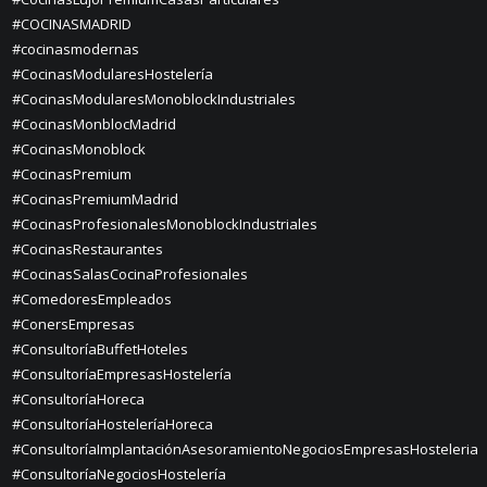
#COCINASMADRID
#cocinasmodernas
#CocinasModularesHostelería
#CocinasModularesMonoblockIndustriales
#CocinasMonblocMadrid
#CocinasMonoblock
#CocinasPremium
#CocinasPremiumMadrid
#CocinasProfesionalesMonoblockIndustriales
#CocinasRestaurantes
#CocinasSalasCocinaProfesionales
#ComedoresEmpleados
#ConersEmpresas
#ConsultoríaBuffetHoteles
#ConsultoríaEmpresasHostelería
#ConsultoríaHoreca
#ConsultoríaHosteleríaHoreca
#ConsultoríaImplantaciónAsesoramientoNegociosEmpresasHosteleria
#ConsultoríaNegociosHostelería