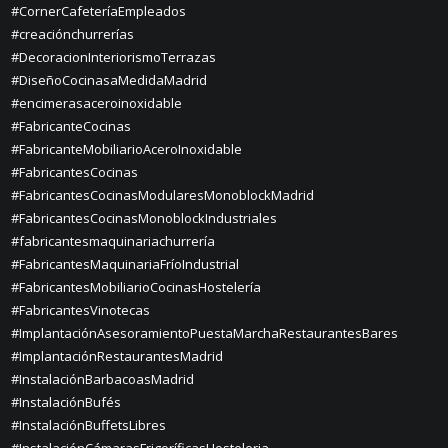
#CornerCafeteríaEmpleados
#creaciónchurrerías
#DecoracionInteriorismoTerrazas
#DiseñoCocinasaMedidaMadrid
#encimerasaceroinoxidable
#FabricanteCocinas
#FabricanteMobiliarioAceroInoxidable
#FabricantesCocinas
#FabricantesCocinasModularesMonoblockMadrid
#FabricantesCocinasMonoblockIndustriales
#fabricantesmaquinariachurrería
#FabricantesMaquinariaFríoIndustrial
#FabricantesMobiliarioCocinasHostelería
#FabricantesVinotecas
#ImplantaciónAsesoramientoPuestaMarchaRestaurantesBares
#ImplantaciónRestaurantesMadrid
#InstalaciónBarbacoasMadrid
#InstalaciónBufés
#InstalaciónBuffetsLibres