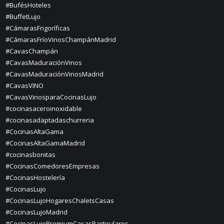
#BufésHoteles
#BuffetLujo
#CámarasFrigoríficas
#CámarasFríoVinosChampánMadrid
#CavasChampán
#CavasMaduraciónVinos
#CavasMaduraciónVinosMadrid
#CavasVINO
#CavasVinosparaCocinasLujo
#cocinasaceroinoxidable
#cocinasadaptadaschurreria
#CocinasAltaGama
#CocinasAltaGamaMadrid
#cocinasbonitas
#CocinasComedoresEmpresas
#CocinasHostelería
#CocinasLujo
#CocinasLujoHogaresChaletsCasas
#CocinasLujoMadrid
#CocinasLujoPremiumCasasParticulares