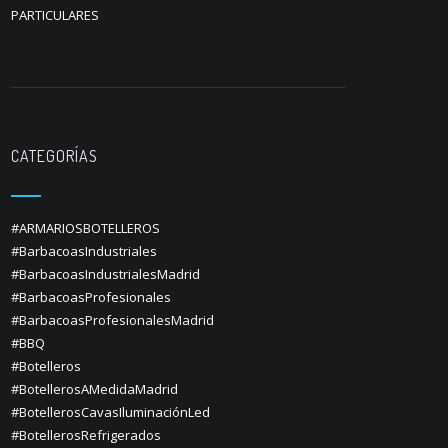
PARTICULARES
CATEGORÍAS
#ARMARIOSBOTELLEROS
#BarbacoasIndustriales
#BarbacoasIndustrialesMadrid
#BarbacoasProfesionales
#BarbacoasProfesionalesMadrid
#BBQ
#Botelleros
#BotellerosAMedidaMadrid
#BotellerosCavasIluminaciónLed
#BotellerosRefrigerados