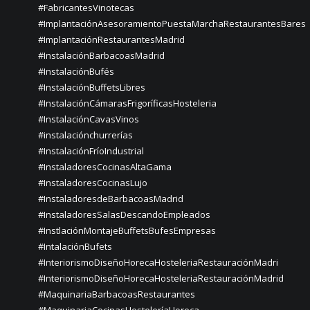
#FabricantesVinotecas
#ImplantaciónAsesoramientoPuestaMarchaRestaurantesBares
#ImplantaciónRestaurantesMadrid
#InstalaciónBarbacoasMadrid
#InstalaciónBufés
#InstalaciónBuffetsLibres
#InstalaciónCámarasFrigoríficasHosteleria
#InstalaciónCavasVinos
#instalaciónchurrerías
#InstalaciónFríoIndustrial
#InstaladoresCocinasAltaGama
#InstaladoresCocinasLujo
#InstaladoresdeBarbacoasMadrid
#InstaladoresSalasDescandoEmpleados
#InstlaciónMontajeBuffetsBufesEmpresas
#IntalaciónBufets
#InteriorismoDiseñoHorecaHosteleriaRestauraciónMadri
#InteriorismoDiseñoHorecaHosteleriaRestauraciónMadrid
#MaquinariaBarbacoasRestaurantes
#MaquinariaCocinasHosteleríaHoreca