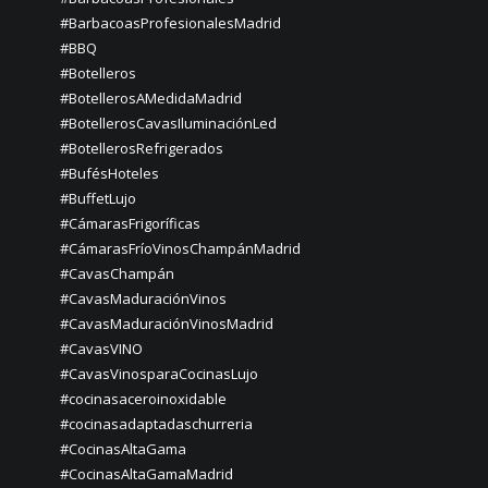
#BarbacoasProfesionalesMadrid
#BBQ
#Botelleros
#BotellerosAMedidaMadrid
#BotellerosCavasIluminaciónLed
#BotellerosRefrigerados
#BufésHoteles
#BuffetLujo
#CámarasFrigoríficas
#CámarasFríoVinosChampánMadrid
#CavasChampán
#CavasMaduraciónVinos
#CavasMaduraciónVinosMadrid
#CavasVINO
#CavasVinosparaCocinasLujo
#cocinasaceroinoxidable
#cocinasadaptadaschurreria
#CocinasAltaGama
#CocinasAltaGamaMadrid