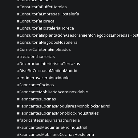
#ConsultoríaBuffetHoteles
#ConsultoríaEmpresasHostelería
#ConsultoríaHoreca
#ConsultoríaHosteleríaHoreca
#ConsultoríaImplantaciónAsesoramientoNegociosEmpresasHost
#ConsultoríaNegociosHostelería
#CornerCafeteríaEmpleados
#creaciónchurrerías
#DecoracionInteriorismoTerrazas
#DiseñoCocinasaMedidaMadrid
#encimerasaceroinoxidable
#FabricanteCocinas
#FabricanteMobiliarioAceroInoxidable
#FabricantesCocinas
#FabricantesCocinasModularesMonoblockMadrid
#FabricantesCocinasMonoblockIndustriales
#fabricantesmaquinariachurrería
#FabricantesMaquinariaFríoIndustrial
#FabricantesMobiliarioCocinasHostelería