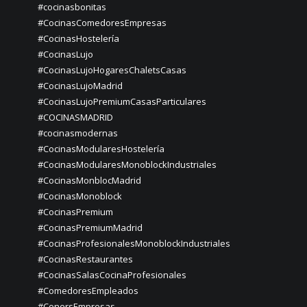
#cocinasbonitas
#CocinasComedoresEmpresas
#CocinasHostelería
#CocinasLujo
#CocinasLujoHogaresChaletsCasas
#CocinasLujoMadrid
#CocinasLujoPremiumCasasParticulares
#COCINASMADRID
#cocinasmodernas
#CocinasModularesHostelería
#CocinasModularesMonoblockIndustriales
#CocinasMonblocMadrid
#CocinasMonoblock
#CocinasPremium
#CocinasPremiumMadrid
#CocinasProfesionalesMonoblockIndustriales
#CocinasRestaurantes
#CocinasSalasCocinaProfesionales
#ComedoresEmpleados
#ConersEmpresas