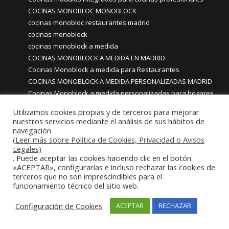
COCINAS MONOBLOC MONOBLOCK
cocinas monobloc restaurantes madrid
cocinas monoblock
cocinas monoblock a medida
COCINAS MONOBLOCK A MEDIDA EN MADRID
Cocinas Monoblock a medida para Restaurantes
COCINAS MONOBLOCK A MEDIDA PERSONALIZADAS MADRID
Cocinas Monoblock a medida personalizadas para hogares
particulares casas chalets
Utilizamos cookies propias y de terceros para mejorar
cocinas monoblock con iluminación led
nuestros servicios mediante el análisis de sus hábitos de
cocinas Monoblock de lujo
navegación
(Leer más sobre Política de Cookies, Privacidad o Avisos
COCINAS MONOBLOCK EN MADRID
Legales)
Cocinas Monoblock hosteleria
. Puede aceptar las cookies haciendo clic en el botón
COCINAS MONOBLOCK INDUSTRIALES PROFESIONALES CON
«ACEPTAR», configurarlas e incluso rechazar las cookies de
MOBILIARIO Y MAQUINARIA EN ACERO INOXIDABLE
terceros que no son imprescindibles para el
funcionamiento técnico del sitio web.
COCINAS MONOBLOCK MADRID
Cocinas monoblock monobloc a medida personalizadas
Configuración de Cookies
ACEPTAR
RECHAZAR
para particulares
COCINAS MONOBLOCK MONOBLOC A MEDIDA