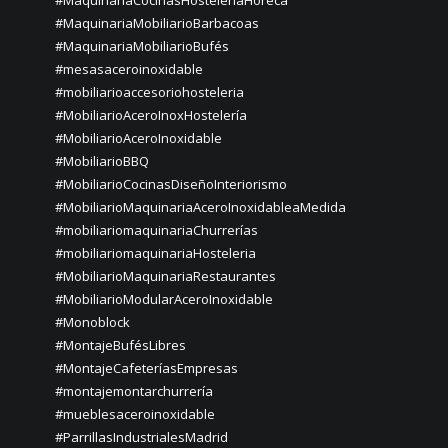
#MaquinariaMobiliarioBarbacoas
#MaquinariaMobiliarioBufés
#mesasaceroinoxidable
#mobiliarioaccesoriohosteleria
#MobiliarioAceroInoxHostelería
#MobiliarioAceroInoxidable
#MobiliarioBBQ
#MobiliarioCocinasDiseñoInteriorismo
#MobiliarioMaquinariaAceroInoxidableaMedida
#mobiliariomaquinariaChurrerías
#mobiliariomaquinariaHosteleria
#MobiliarioMaquinariaRestaurantes
#MobiliarioModularAceroInoxidable
#Monoblock
#MontajeBufésLibres
#MontajeCafeteríasEmpresas
#montajemontarchurrería
#mueblesaceroinoxidable
#ParrillasIndustrialesMadrid