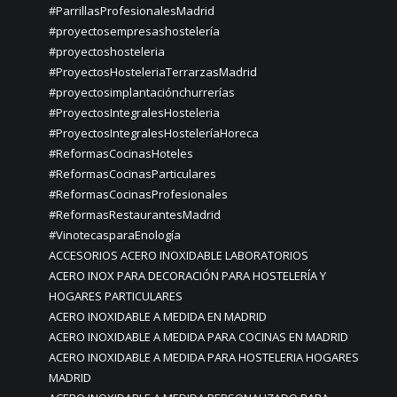
#ParrillasProfesionalesMadrid
#proyectosempresashostelería
#proyectoshosteleria
#ProyectosHosteleriaTerrarzasMadrid
#proyectosimplantaciónchurrerías
#ProyectosIntegralesHosteleria
#ProyectosIntegralesHosteleríaHoreca
#ReformasCocinasHoteles
#ReformasCocinasParticulares
#ReformasCocinasProfesionales
#ReformasRestaurantesMadrid
#VinotecasparaEnología
ACCESORIOS ACERO INOXIDABLE LABORATORIOS
ACERO INOX PARA DECORACIÓN PARA HOSTELERÍA Y
HOGARES PARTICULARES
ACERO INOXIDABLE A MEDIDA EN MADRID
ACERO INOXIDABLE A MEDIDA PARA COCINAS EN MADRID
ACERO INOXIDABLE A MEDIDA PARA HOSTELERIA HOGARES
MADRID