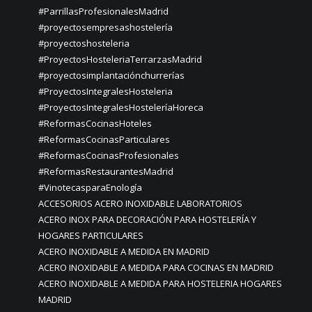
#ParrillasProfesionalesMadrid
#proyectosempresashostelería
#proyectoshosteleria
#ProyectosHosteleriaTerrarzasMadrid
#proyectosimplantaciónchurrerías
#ProyectosIntegralesHosteleria
#ProyectosIntegralesHosteleríaHoreca
#ReformasCocinasHoteles
#ReformasCocinasParticulares
#ReformasCocinasProfesionales
#ReformasRestaurantesMadrid
#VinotecasparaEnología
ACCESORIOS ACERO INOXIDABLE LABORATORIOS
ACERO INOX PARA DECORACIÓN PARA HOSTELERÍA Y
HOGARES PARTICULARES
ACERO INOXIDABLE A MEDIDA EN MADRID
ACERO INOXIDABLE A MEDIDA PARA COCINAS EN MADRID
ACERO INOXIDABLE A MEDIDA PARA HOSTELERIA HOGARES
MADRID