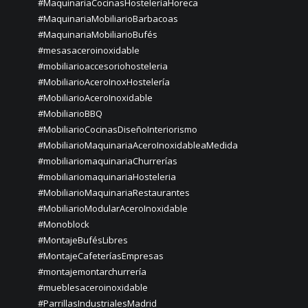
#MaquinariaCocinasHosteleríaHoreca
#MaquinariaMobiliarioBarbacoas
#MaquinariaMobiliarioBufés
#mesasaceroinoxidable
#mobiliarioaccesoriohosteleria
#MobiliarioAceroInoxHostelería
#MobiliarioAceroInoxidable
#MobiliarioBBQ
#MobiliarioCocinasDiseñoInteriorismo
#MobiliarioMaquinariaAceroInoxidableaMedida
#mobiliariomaquinariaChurrerías
#mobiliariomaquinariaHosteleria
#MobiliarioMaquinariaRestaurantes
#MobiliarioModularAceroInoxidable
#Monoblock
#MontajeBufésLibres
#MontajeCafeteríasEmpresas
#montajemontarchurrería
#mueblesaceroinoxidable
#ParrillasIndustrialesMadrid