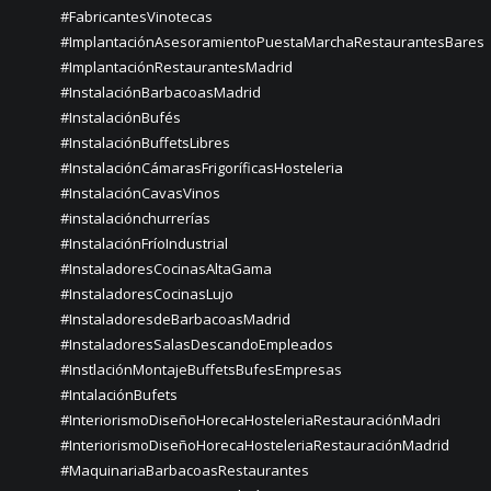
#FabricantesVinotecas
#ImplantaciónAsesoramientoPuestaMarchaRestaurantesBares
#ImplantaciónRestaurantesMadrid
#InstalaciónBarbacoasMadrid
#InstalaciónBufés
#InstalaciónBuffetsLibres
#InstalaciónCámarasFrigoríficasHosteleria
#InstalaciónCavasVinos
#instalaciónchurrerías
#InstalaciónFríoIndustrial
#InstaladoresCocinasAltaGama
#InstaladoresCocinasLujo
#InstaladoresdeBarbacoasMadrid
#InstaladoresSalasDescandoEmpleados
#InstlaciónMontajeBuffetsBufesEmpresas
#IntalaciónBufets
#InteriorismoDiseñoHorecaHosteleriaRestauraciónMadri
#InteriorismoDiseñoHorecaHosteleriaRestauraciónMadrid
#MaquinariaBarbacoasRestaurantes