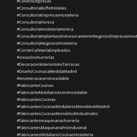
#ConersEmpresas
#ConsultoríaBuffetHoteles
#ConsultoríaEmpresasHostelería
#ConsultoríaHoreca
#ConsultoríaHosteleríaHoreca
#ConsultoríaImplantaciónAsesoramientoNegociosEmpresasHost
#ConsultoríaNegociosHostelería
#CornerCafeteríaEmpleados
#creaciónchurrerías
#DecoracionInteriorismoTerrazas
#DiseñoCocinasaMedidaMadrid
#encimerasaceroinoxidable
#FabricanteCocinas
#FabricanteMobiliarioAceroInoxidable
#FabricantesCocinas
#FabricantesCocinasModularesMonoblockMadrid
#FabricantesCocinasMonoblockIndustriales
#fabricantesmaquinariachurrería
#FabricantesMaquinariaFríoIndustrial
#FabricantesMobiliarioCocinasHostelería