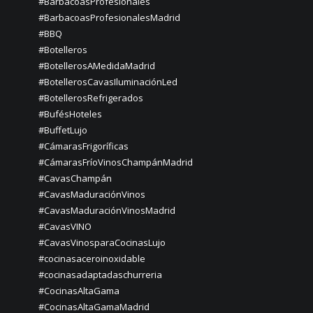
#BarbacoasProfesionales
#BarbacoasProfesionalesMadrid
#BBQ
#Botelleros
#BotellerosAMedidaMadrid
#BotellerosCavasIluminaciónLed
#BotellerosRefrigerados
#BufésHoteles
#BuffetLujo
#CámarasFrigoríficas
#CámarasFríoVinosChampánMadrid
#CavasChampán
#CavasMaduraciónVinos
#CavasMaduraciónVinosMadrid
#CavasVINO
#CavasVinosparaCocinasLujo
#cocinasaceroinoxidable
#cocinasadaptadaschurreria
#CocinasAltaGama
#CocinasAltaGamaMadrid