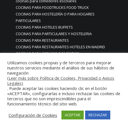
cocinas para comedores escolares
COCINAS PARA FOODTRUCKS FOOD TRUCK
COCINAS PARA HOSTELERÍA O PARA HOGARES
PARTICULARES
COCINAS PARA HOTELES BUFFETS
COCINAS PARA PARTICULARES Y HOSTELERIA
COCINAS PARA RESTAURANTES
COCINAS PARA RESTAURANTES HOTELES EN MADRID
COCINAS PARA SERVICIO DOMESTICO
COCINAS PARA TERRAZAS EN MADRID ESPAÑA
Utilizamos cookies propias y de terceros para mejorar
COCINAS PREMIUM GAMA ALTA EN MADRID
nuestros servicios mediante el análisis de sus hábitos de
navegación
COCINAS PREMIUM LUJO PARA RESTAURANTES
(Leer más sobre Política de Cookies, Privacidad o Avisos
RESTAURACIÓN MADRID
Legales)
COCINAS PREMIUM MADRID
. Puede aceptar las cookies haciendo clic en el botón
COCINAS PREMIUM PROFESIONALES MADRID
«ACEPTAR», configurarlas e incluso rechazar las cookies de
terceros que no son imprescindibles para el
COCINAS PROFESIONALES
funcionamiento técnico del sitio web.
COCINAS PROFESIONALES • MOBILIARIO • ENCIMERAS •
REVESTIMIENTOS • ESTRUCTURAS • ELEMENTOS
Configuración de Cookies
ACEPTAR
RECHAZAR
DECORATIVOS ACERO INOXIDABLE
COCINAS PROFESIONALES A MEDIDA PERSONALIZADAS PARA