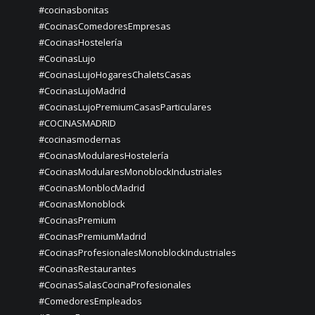
#cocinasbonitas
#CocinasComedoresEmpresas
#CocinasHostelería
#CocinasLujo
#CocinasLujoHogaresChaletsCasas
#CocinasLujoMadrid
#CocinasLujoPremiumCasasParticulares
#COCINASMADRID
#cocinasmodernas
#CocinasModularesHostelería
#CocinasModularesMonoblockIndustriales
#CocinasMonblocMadrid
#CocinasMonoblock
#CocinasPremium
#CocinasPremiumMadrid
#CocinasProfesionalesMonoblockIndustriales
#CocinasRestaurantes
#CocinasSalasCocinaProfesionales
#ComedoresEmpleados