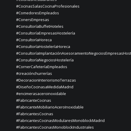
#CocinasSalasCocinaProfesionales
#ComedoresEmpleados
#ConersEmpresas
#ConsultoríaBuffetHoteles
#ConsultoríaEmpresasHostelería
#ConsultoríaHoreca
#ConsultoríaHosteleríaHoreca
#ConsultoríaImplantaciónAsesoramientoNegociosEmpresasHost
#ConsultoríaNegociosHostelería
#CornerCafeteríaEmpleados
#creaciónchurrerías
#DecoracionInteriorismoTerrazas
#DiseñoCocinasaMedidaMadrid
#encimerasaceroinoxidable
#FabricanteCocinas
#FabricanteMobiliarioAceroInoxidable
#FabricantesCocinas
#FabricantesCocinasModularesMonoblockMadrid
#FabricantesCocinasMonoblockIndustriales