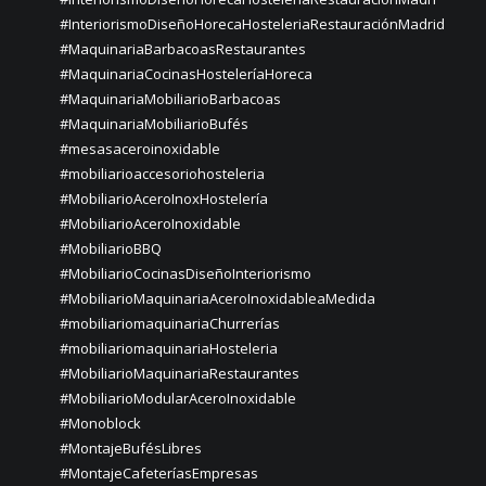
#InteriorismoDiseñoHorecaHosteleriaRestauraciónMadrid
#MaquinariaBarbacoasRestaurantes
#MaquinariaCocinasHosteleríaHoreca
#MaquinariaMobiliarioBarbacoas
#MaquinariaMobiliarioBufés
#mesasaceroinoxidable
#mobiliarioaccesoriohosteleria
#MobiliarioAceroInoxHostelería
#MobiliarioAceroInoxidable
#MobiliarioBBQ
#MobiliarioCocinasDiseñoInteriorismo
#MobiliarioMaquinariaAceroInoxidableaMedida
#mobiliariomaquinariaChurrerías
#mobiliariomaquinariaHosteleria
#MobiliarioMaquinariaRestaurantes
#MobiliarioModularAceroInoxidable
#Monoblock
#MontajeBufésLibres
#MontajeCafeteríasEmpresas