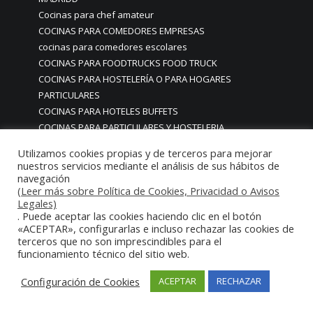
Cocinas para chef amateur
COCINAS PARA COMEDORES EMPRESAS
cocinas para comedores escolares
COCINAS PARA FOODTRUCKS FOOD TRUCK
COCINAS PARA HOSTELERÍA O PARA HOGARES
PARTICULARES
COCINAS PARA HOTELES BUFFETS
COCINAS PARA PARTICULARES Y HOSTELERIA
COCINAS PARA RESTAURANTES
Utilizamos cookies propias y de terceros para mejorar
COCINAS PARA RESTAURANTES HOTELES EN MADRID
nuestros servicios mediante el análisis de sus hábitos de
COCINAS PARA SERVICIO DOMESTICO
navegación
(Leer más sobre Política de Cookies, Privacidad o Avisos
COCINAS PARA TERRAZAS EN MADRID ESPAÑA
Legales)
COCINAS PREMIUM GAMA ALTA EN MADRID
. Puede aceptar las cookies haciendo clic en el botón
COCINAS PREMIUM LUJO PARA RESTAURANTES
«ACEPTAR», configurarlas e incluso rechazar las cookies de
RESTAURACIÓN MADRID
terceros que no son imprescindibles para el
funcionamiento técnico del sitio web.
COCINAS PREMIUM MADRID
COCINAS PREMIUM PROFESIONALES MADRID
Configuración de Cookies
ACEPTAR
RECHAZAR
COCINAS PROFESIONALES
COCINAS PROFESIONALES • MOBILIARIO • ENCIMERAS •