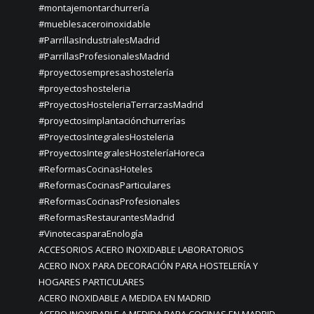
#montajemontarchurrería
#mueblesaceroinoxidable
#ParrillasIndustrialesMadrid
#ParrillasProfesionalesMadrid
#proyectosempresashostelería
#proyectoshosteleria
#ProyectosHosteleriaTerrarzasMadrid
#proyectosimplantaciónchurrerías
#ProyectosIntegralesHosteleria
#ProyectosIntegralesHosteleríaHoreca
#ReformasCocinasHoteles
#ReformasCocinasParticulares
#ReformasCocinasProfesionales
#ReformasRestaurantesMadrid
#VinotecasparaEnología
ACCESORIOS ACERO INOXIDABLE LABORATORIOS
ACERO INOX PARA DECORACIÓN PARA HOSTELERÍA Y
HOGARES PARTICULARES
ACERO INOXIDABLE A MEDIDA EN MADRID