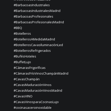
#BarbacoasIndustriales
#BarbacoasIndustrialesMadrid
#BarbacoasProfesionales
#BarbacoasProfesionalesMadrid
#BBQ
#Botelleros
#BotellerosAMedidaMadrid
#BotellerosCavasIluminaciónLed
#BotellerosRefrigerados
#BufésHoteles
#BuffetLujo
#CámarasFrigoríficas
#CámarasFríoVinosChampánMadrid
#CavasChampán
#CavasMaduraciónVinos
#CavasMaduraciónVinosMadrid
#CavasVINO
#CavasVinosparaCocinasLujo
#cocinasaceroinoxidable