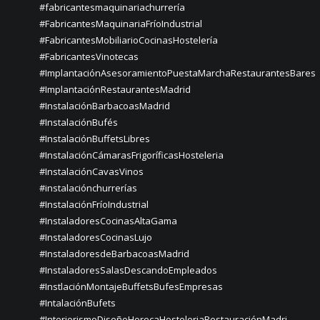
#fabricantesmaquinariachurrería
#FabricantesMaquinariaFríoIndustrial
#FabricantesMobiliarioCocinasHostelería
#FabricantesVinotecas
#ImplantaciónAsesoramientoPuestaMarchaRestaurantesBares
#ImplantaciónRestaurantesMadrid
#InstalaciónBarbacoasMadrid
#InstalaciónBufés
#InstalaciónBuffetsLibres
#InstalaciónCámarasFrigoríficasHosteleria
#InstalaciónCavasVinos
#instalaciónchurrerías
#InstalaciónFríoIndustrial
#InstaladoresCocinasAltaGama
#InstaladoresCocinasLujo
#InstaladoresdeBarbacoasMadrid
#InstaladoresSalasDescandoEmpleados
#InstlaciónMontajeBuffetsBufesEmpresas
#IntalaciónBufets
#InteriorismoDiseñoHorecaHosteleriaRestauraciónMadri