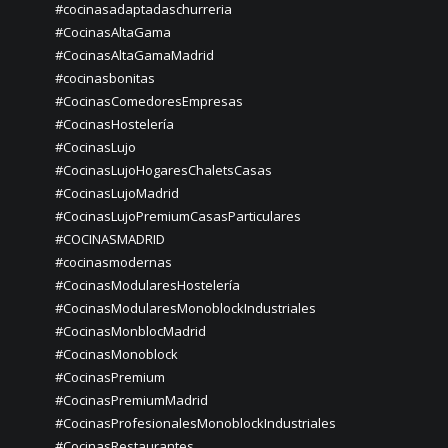
#cocinasadaptadaschurreria
#CocinasAltaGama
#CocinasAltaGamaMadrid
#cocinasbonitas
#CocinasComedoresEmpresas
#CocinasHostelería
#CocinasLujo
#CocinasLujoHogaresChaletsCasas
#CocinasLujoMadrid
#CocinasLujoPremiumCasasParticulares
#COCINASMADRID
#cocinasmodernas
#CocinasModularesHostelería
#CocinasModularesMonoblockIndustriales
#CocinasMonblocMadrid
#CocinasMonoblock
#CocinasPremium
#CocinasPremiumMadrid
#CocinasProfesionalesMonoblockIndustriales
#CocinasRestaurantes