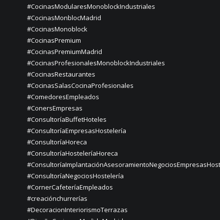
#CocinasModularesMonoblockIndustriales
#CocinasMonblocMadrid
#CocinasMonoblock
#CocinasPremium
#CocinasPremiumMadrid
#CocinasProfesionalesMonoblockIndustriales
#CocinasRestaurantes
#CocinasSalasCocinaProfesionales
#ComedoresEmpleados
#ConersEmpresas
#ConsultoríaBuffetHoteles
#ConsultoríaEmpresasHostelería
#ConsultoríaHoreca
#ConsultoríaHosteleríaHoreca
#ConsultoríaImplantaciónAsesoramientoNegociosEmpresasHost
#ConsultoríaNegociosHostelería
#CornerCafeteríaEmpleados
#creaciónchurrerías
#DecoracionInteriorismoTerrazas