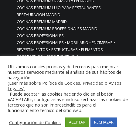
COCINAS PREMIUM GAMA ALTA EN MADRID
COCINAS PREMIUM LUJO PARA RESTAURANTES
RESTAURACIÓN MADRID
COCINAS PREMIUM MADRID
COCINAS PREMIUM PROFESIONALES MADRID
COCINAS PROFESIONALES
COCINAS PROFESIONALES • MOBILIARIO • ENCIMERAS •
REVESTIMIENTOS • ESTRUCTURAS • ELEMENTOS
DECORATIVOS ACERO INOXIDABLE
COCINAS PROFESIONALES A MEDIDA PERSONALIZADAS PARA
Utilizamos cookies propias y de terceros para mejorar
PARTICULARES
nuestros servicios mediante el análisis de sus hábitos de
navegación
COCINAS PROFESIONALES ACERO INOXIDABLE
(Leer más sobre Política de Cookies, Privacidad o Avisos
COCINAS PROFESIONALES HORECA
Legales)
COCINAS PROFESIONALES HOSTELERÍA MADRID
. Puede aceptar las cookies haciendo clic en el botón
Cocinas profesionales industriales monoblock a medida
«ACEPTAR», configurarlas e incluso rechazar las cookies de
terceros que no son imprescindibles para el
personalizadas
funcionamiento técnico del sitio web.
Cocinas profesionales industriales monoblock a medida
personalizadasCocinas profesionales industriales
Configuración de Cookies
ACEPTAR
RECHAZAR
monoblock a medida personalizadas
cocinas profesionales industriales para casas chalets