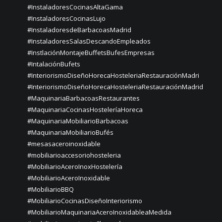
#InstaladoresCocinasAltaGama
#InstaladoresCocinasLujo
#InstaladoresdeBarbacoasMadrid
#InstaladoresSalasDescandoEmpleados
#InstlaciónMontajeBuffetsBufesEmpresas
#IntalaciónBufets
#InteriorismoDiseñoHorecaHosteleriaRestauraciónMadri
#InteriorismoDiseñoHorecaHosteleriaRestauraciónMadrid
#MaquinariaBarbacoasRestaurantes
#MaquinariaCocinasHosteleríaHoreca
#MaquinariaMobiliarioBarbacoas
#MaquinariaMobiliarioBufés
#mesasaceroinoxidable
#mobiliarioaccesoriohosteleria
#MobiliarioAceroInoxHostelería
#MobiliarioAceroInoxidable
#MobiliarioBBQ
#MobiliarioCocinasDiseñoInteriorismo
#MobiliarioMaquinariaAceroInoxidableaMedida