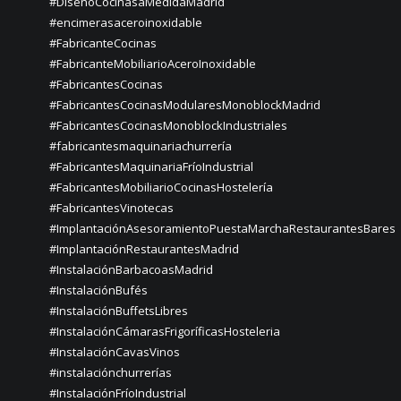
#DiseñoCocinasaMedidaMadrid
#encimerasaceroinoxidable
#FabricanteCocinas
#FabricanteMobiliarioAceroInoxidable
#FabricantesCocinas
#FabricantesCocinasModularesMonoblockMadrid
#FabricantesCocinasMonoblockIndustriales
#fabricantesmaquinariachurrería
#FabricantesMaquinariaFríoIndustrial
#FabricantesMobiliarioCocinasHostelería
#FabricantesVinotecas
#ImplantaciónAsesoramientoPuestaMarchaRestaurantesBares
#ImplantaciónRestaurantesMadrid
#InstalaciónBarbacoasMadrid
#InstalaciónBufés
#InstalaciónBuffetsLibres
#InstalaciónCámarasFrigoríficasHosteleria
#InstalaciónCavasVinos
#instalaciónchurrerías
#InstalaciónFríoIndustrial