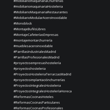
#mobiliariomaquinariaChurrerías
#mobiliariomaquinariaHosteleria
#MobiliarioMaquinariaRestaurantes
#MobiliarioModularAceroInoxidable
#Monoblock
#MontajeBufésLibres
#MontajeCafeteríasEmpresas
#montajemontarchurrería
#mueblesaceroinoxidable
#ParrillasIndustrialesMadrid
#ParrillasProfesionalesMadrid
#proyectosempresashostelería
#proyectoshosteleria
#ProyectosHosteleriaTerrarzasMadrid
#proyectosimplantaciónchurrerías
#ProyectosIntegralesHosteleria
#ProyectosIntegralesHosteleríaHoreca
#ReformasCocinasHoteles
#ReformasCocinasParticulares
#ReformasCocinasProfesionales