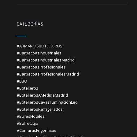
CATEGORÍAS
#ARMARIOSBOTELLEROS
#BarbacoasIndustriales
#BarbacoasIndustrialesMadrid
#BarbacoasProfesionales
#BarbacoasProfesionalesMadrid
#BBQ
#Botelleros
#BotellerosAMedidaMadrid
#BotellerosCavasIluminaciónLed
#BotellerosRefrigerados
#BufésHoteles
#BuffetLujo
#CámarasFrigoríficas