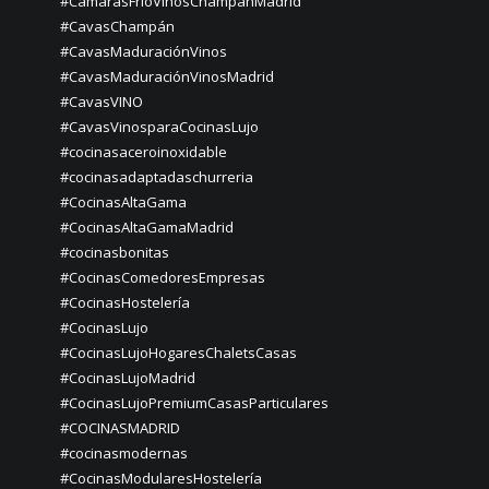
#CámarasFríoVinosChampánMadrid
#CavasChampán
#CavasMaduraciónVinos
#CavasMaduraciónVinosMadrid
#CavasVINO
#CavasVinosparaCocinasLujo
#cocinasaceroinoxidable
#cocinasadaptadaschurreria
#CocinasAltaGama
#CocinasAltaGamaMadrid
#cocinasbonitas
#CocinasComedoresEmpresas
#CocinasHostelería
#CocinasLujo
#CocinasLujoHogaresChaletsCasas
#CocinasLujoMadrid
#CocinasLujoPremiumCasasParticulares
#COCINASMADRID
#cocinasmodernas
#CocinasModularesHostelería