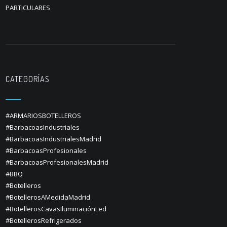
PARTICULARES
CATEGORÍAS
#ARMARIOSBOTELLEROS
#BarbacoasIndustriales
#BarbacoasIndustrialesMadrid
#BarbacoasProfesionales
#BarbacoasProfesionalesMadrid
#BBQ
#Botelleros
#BotellerosAMedidaMadrid
#BotellerosCavasIluminaciónLed
#BotellerosRefrigerados