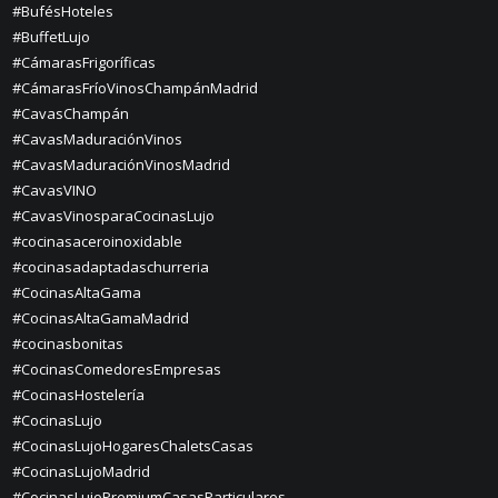
#BufésHoteles
#BuffetLujo
#CámarasFrigoríficas
#CámarasFríoVinosChampánMadrid
#CavasChampán
#CavasMaduraciónVinos
#CavasMaduraciónVinosMadrid
#CavasVINO
#CavasVinosparaCocinasLujo
#cocinasaceroinoxidable
#cocinasadaptadaschurreria
#CocinasAltaGama
#CocinasAltaGamaMadrid
#cocinasbonitas
#CocinasComedoresEmpresas
#CocinasHostelería
#CocinasLujo
#CocinasLujoHogaresChaletsCasas
#CocinasLujoMadrid
#CocinasLujoPremiumCasasParticulares