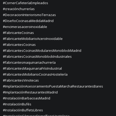
#CornerCafeteríaEmpleados
#creaciónchurrerías
#DecoracionInteriorismoTerrazas
#DiseñoCocinasaMedidaMadrid
#encimerasaceroinoxidable
#FabricanteCocinas
#FabricanteMobiliarioAceroInoxidable
#FabricantesCocinas
#FabricantesCocinasModularesMonoblockMadrid
#FabricantesCocinasMonoblockIndustriales
#fabricantesmaquinariachurrería
#FabricantesMaquinariaFríoIndustrial
#FabricantesMobiliarioCocinasHostelería
#FabricantesVinotecas
#ImplantaciónAsesoramientoPuestaMarchaRestaurantesBares
#ImplantaciónRestaurantesMadrid
#InstalaciónBarbacoasMadrid
#InstalaciónBufés
#InstalaciónBuffetsLibres