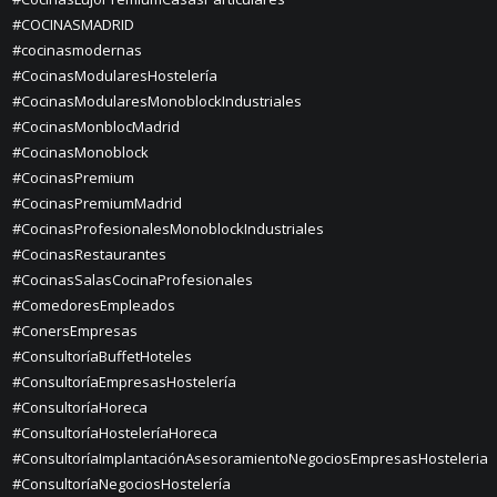
#COCINASMADRID
#cocinasmodernas
#CocinasModularesHostelería
#CocinasModularesMonoblockIndustriales
#CocinasMonblocMadrid
#CocinasMonoblock
#CocinasPremium
#CocinasPremiumMadrid
#CocinasProfesionalesMonoblockIndustriales
#CocinasRestaurantes
#CocinasSalasCocinaProfesionales
#ComedoresEmpleados
#ConersEmpresas
#ConsultoríaBuffetHoteles
#ConsultoríaEmpresasHostelería
#ConsultoríaHoreca
#ConsultoríaHosteleríaHoreca
#ConsultoríaImplantaciónAsesoramientoNegociosEmpresasHosteleria
#ConsultoríaNegociosHostelería