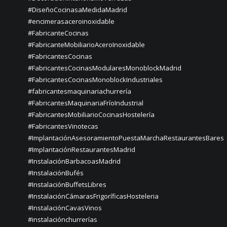
#DiseñoCocinasaMedidaMadrid
#encimerasaceroinoxidable
#FabricanteCocinas
#FabricanteMobiliarioAceroInoxidable
#FabricantesCocinas
#FabricantesCocinasModularesMonoblockMadrid
#FabricantesCocinasMonoblockIndustriales
#fabricantesmaquinariachurrería
#FabricantesMaquinariaFríoIndustrial
#FabricantesMobiliarioCocinasHostelería
#FabricantesVinotecas
#ImplantaciónAsesoramientoPuestaMarchaRestaurantesBares
#ImplantaciónRestaurantesMadrid
#InstalaciónBarbacoasMadrid
#InstalaciónBufés
#InstalaciónBuffetsLibres
#InstalaciónCámarasFrigoríficasHosteleria
#InstalaciónCavasVinos
#instalaciónchurrerías