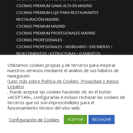
COCINAS PREMIUM GAMA ALTA EN MADRID
COCINAS PREMIUM LUJO PARA RESTAURANTES
RESTAURACIÓN MADRID
COCINAS PREMIUM MADRID
COCINAS PREMIUM PROFESIONALES MADRID
COCINAS PROFESIONALES
COCINAS PROFESIONALES • MOBILIARIO • ENCIMERAS •
REVESTIMIENTOS • ESTRUCTURAS • ELEMENTOS
DECORATIVOS ACERO INOXIDABLE
Utilizamos cookies propias y de terceros para mejorar
COCINAS PROFESIONALES A MEDIDA PERSONALIZADAS PARA
nuestros servicios mediante el análisis de sus hábitos de
PARTICULARES
navegación
(Leer más sobre Política de Cookies, Privacidad o Avisos
COCINAS PROFESIONALES ACERO INOXIDABLE
Legales)
COCINAS PROFESIONALES HORECA
. Puede aceptar las cookies haciendo clic en el botón
COCINAS PROFESIONALES HOSTELERÍA MADRID
«ACEPTAR», configurarlas e incluso rechazar las cookies de
Cocinas profesionales industriales monoblock a medida
terceros que no son imprescindibles para el
funcionamiento técnico del sitio web.
personalizadas
Cocinas profesionales industriales monoblock a medida
Configuración de Cookies
ACEPTAR
RECHAZAR
personalizadasCocinas profesionales industriales
monoblock a medida personalizadas