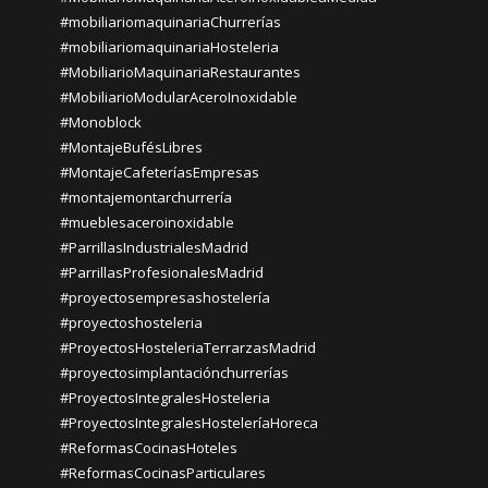
#mobiliariomaquinariaChurrerías
#mobiliariomaquinariaHosteleria
#MobiliarioMaquinariaRestaurantes
#MobiliarioModularAceroInoxidable
#Monoblock
#MontajeBufésLibres
#MontajeCafeteríasEmpresas
#montajemontarchurrería
#mueblesaceroinoxidable
#ParrillasIndustrialesMadrid
#ParrillasProfesionalesMadrid
#proyectosempresashostelería
#proyectoshosteleria
#ProyectosHosteleriaTerrarzasMadrid
#proyectosimplantaciónchurrerías
#ProyectosIntegralesHosteleria
#ProyectosIntegralesHosteleríaHoreca
#ReformasCocinasHoteles
#ReformasCocinasParticulares