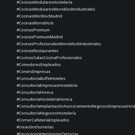
#CocinasModularesHostelería
#CocinasModularesMonoblockIndustriales
#CocinasMonblocMadrid
#CocinasMonoblock
#CocinasPremium
#CocinasPremiumMadrid
#CocinasProfesionalesMonoblockIndustriales
#CocinasRestaurantes
#CocinasSalasCocinaProfesionales
#ComedoresEmpleados
#ConersEmpresas
#ConsultoríaBuffetHoteles
#ConsultoríaEmpresasHostelería
#ConsultoríaHoreca
#ConsultoríaHosteleríaHoreca
#ConsultoríaImplantaciónAsesoramientoNegociosEmpresasHost
#ConsultoríaNegociosHostelería
#CornerCafeteríaEmpleados
#creaciónchurrerías
#DecoracionInteriorismoTerrazas