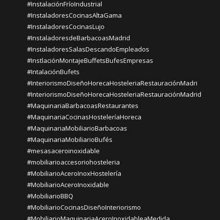
#InstalaciónFríoIndustrial
#InstaladoresCocinasAltaGama
#InstaladoresCocinasLujo
#InstaladoresdeBarbacoasMadrid
#InstaladoresSalasDescandoEmpleados
#InstlaciónMontajeBuffetsBufesEmpresas
#IntalaciónBufets
#InteriorismoDiseñoHorecaHosteleriaRestauraciónMadri
#InteriorismoDiseñoHorecaHosteleriaRestauraciónMadrid
#MaquinariaBarbacoasRestaurantes
#MaquinariaCocinasHosteleríaHoreca
#MaquinariaMobiliarioBarbacoas
#MaquinariaMobiliarioBufés
#mesasaceroinoxidable
#mobiliarioaccesoriohosteleria
#MobiliarioAceroInoxHostelería
#MobiliarioAceroInoxidable
#MobiliarioBBQ
#MobiliarioCocinasDiseñoInteriorismo
#MobiliarioMaquinariaAceroInoxidableaMedida