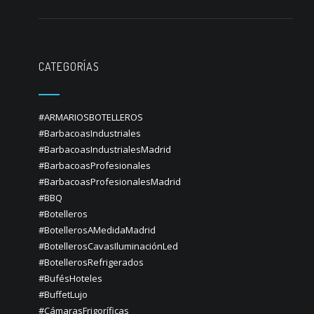
CATEGORÍAS
#ARMARIOSBOTELLEROS
#BarbacoasIndustriales
#BarbacoasIndustrialesMadrid
#BarbacoasProfesionales
#BarbacoasProfesionalesMadrid
#BBQ
#Botelleros
#BotellerosAMedidaMadrid
#BotellerosCavasIluminaciónLed
#BotellerosRefrigerados
#BufésHoteles
#BuffetLujo
#CámarasFrigoríficas