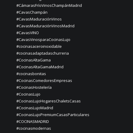
#CámarasFríoVinosChampánMadrid
#CavasChampán
#CavasMaduraciónVinos
#CavasMaduraciónVinosMadrid
#CavasVINO
#CavasVinosparaCocinasLujo
#cocinasaceroinoxidable
#cocinasadaptadaschurreria
#CocinasAltaGama
#CocinasAltaGamaMadrid
#cocinasbonitas
#CocinasComedoresEmpresas
#CocinasHostelería
#CocinasLujo
#CocinasLujoHogaresChaletsCasas
#CocinasLujoMadrid
#CocinasLujoPremiumCasasParticulares
#COCINASMADRID
#cocinasmodernas