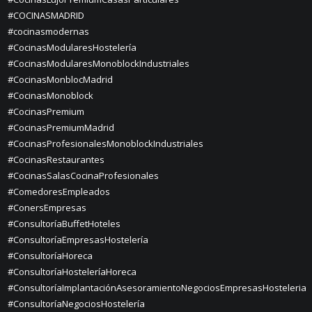
#COCINASMADRID
#cocinasmodernas
#CocinasModularesHostelería
#CocinasModularesMonoblockIndustriales
#CocinasMonblocMadrid
#CocinasMonoblock
#CocinasPremium
#CocinasPremiumMadrid
#CocinasProfesionalesMonoblockIndustriales
#CocinasRestaurantes
#CocinasSalasCocinaProfesionales
#ComedoresEmpleados
#ConersEmpresas
#ConsultoríaBuffetHoteles
#ConsultoríaEmpresasHostelería
#ConsultoríaHoreca
#ConsultoríaHosteleríaHoreca
#ConsultoríaImplantaciónAsesoramientoNegociosEmpresasHosteleria
#ConsultoríaNegociosHostelería