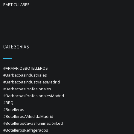
PARTICULARES
CATEGORÍAS
#ARMARIOSBOTELLEROS
#BarbacoasIndustriales
#BarbacoasIndustrialesMadrid
#BarbacoasProfesionales
#BarbacoasProfesionalesMadrid
#BBQ
#Botelleros
#BotellerosAMedidaMadrid
#BotellerosCavasIluminaciónLed
#BotellerosRefrigerados