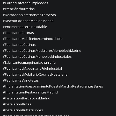
#CornerCafeteríaEmpleados
#creaciónchurrerías
#DecoracionInteriorismoTerrazas
#DiseñoCocinasaMedidaMadrid
#encimerasaceroinoxidable
#FabricanteCocinas
#FabricanteMobiliarioAceroInoxidable
#FabricantesCocinas
#FabricantesCocinasModularesMonoblockMadrid
#FabricantesCocinasMonoblockIndustriales
#fabricantesmaquinariachurrería
#FabricantesMaquinariaFríoIndustrial
#FabricantesMobiliarioCocinasHostelería
#FabricantesVinotecas
#ImplantaciónAsesoramientoPuestaMarchaRestaurantesBares
#ImplantaciónRestaurantesMadrid
#InstalaciónBarbacoasMadrid
#InstalaciónBufés
#InstalaciónBuffetsLibres