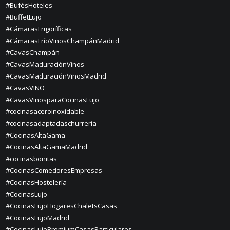
#BufésHoteles
#BuffetLujo
#CámarasFrigoríficas
#CámarasFríoVinosChampánMadrid
#CavasChampán
#CavasMaduraciónVinos
#CavasMaduraciónVinosMadrid
#CavasVINO
#CavasVinosparaCocinasLujo
#cocinasaceroinoxidable
#cocinasadaptadaschurreria
#CocinasAltaGama
#CocinasAltaGamaMadrid
#cocinasbonitas
#CocinasComedoresEmpresas
#CocinasHostelería
#CocinasLujo
#CocinasLujoHogaresChaletsCasas
#CocinasLujoMadrid
#CocinasLujoPremiumCasasParticulares