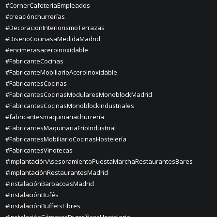
#CornerCafeteríaEmpleados
#creaciónchurrerías
#DecoracionInteriorismoTerrazas
#DiseñoCocinasaMedidaMadrid
#encimerasaceroinoxidable
#FabricanteCocinas
#FabricanteMobiliarioAceroInoxidable
#FabricantesCocinas
#FabricantesCocinasModularesMonoblockMadrid
#FabricantesCocinasMonoblockIndustriales
#fabricantesmaquinariachurrería
#FabricantesMaquinariaFríoIndustrial
#FabricantesMobiliarioCocinasHostelería
#FabricantesVinotecas
#ImplantaciónAsesoramientoPuestaMarchaRestaurantesBares
#ImplantaciónRestaurantesMadrid
#InstalaciónBarbacoasMadrid
#InstalaciónBufés
#InstalaciónBuffetsLibres