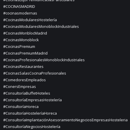
#COCINASMADRID
#cocinasmodernas
#CocinasModularesHostelería
#CocinasModularesMonoblockIndustriales
#CocinasMonblocMadrid
#CocinasMonoblock
#CocinasPremium
#CocinasPremiumMadrid
#CocinasProfesionalesMonoblockIndustriales
#CocinasRestaurantes
#CocinasSalasCocinaProfesionales
#ComedoresEmpleados
#ConersEmpresas
#ConsultoríaBuffetHoteles
#ConsultoríaEmpresasHostelería
#ConsultoríaHoreca
#ConsultoríaHosteleríaHoreca
#ConsultoríaImplantaciónAsesoramientoNegociosEmpresasHosteleria
#ConsultoríaNegociosHostelería