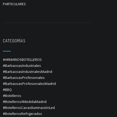
PARTICULARES
CATEGORÍAS
#ARMARIOSBOTELLEROS
#BarbacoasIndustriales
#BarbacoasIndustrialesMadrid
#BarbacoasProfesionales
#BarbacoasProfesionalesMadrid
#BBQ
#Botelleros
#BotellerosAMedidaMadrid
#BotellerosCavasIluminaciónLed
#BotellerosRefrigerados