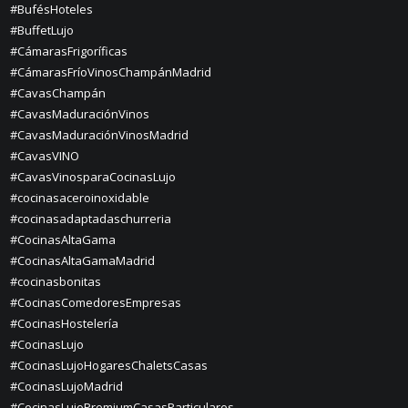
#BufésHoteles
#BuffetLujo
#CámarasFrigoríficas
#CámarasFríoVinosChampánMadrid
#CavasChampán
#CavasMaduraciónVinos
#CavasMaduraciónVinosMadrid
#CavasVINO
#CavasVinosparaCocinasLujo
#cocinasaceroinoxidable
#cocinasadaptadaschurreria
#CocinasAltaGama
#CocinasAltaGamaMadrid
#cocinasbonitas
#CocinasComedoresEmpresas
#CocinasHostelería
#CocinasLujo
#CocinasLujoHogaresChaletsCasas
#CocinasLujoMadrid
#CocinasLujoPremiumCasasParticulares