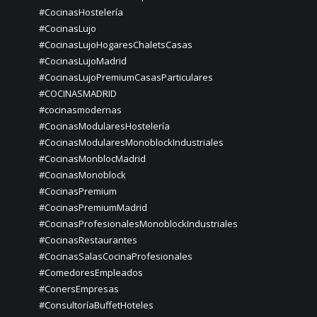
#CocinasHostelería
#CocinasLujo
#CocinasLujoHogaresChaletsCasas
#CocinasLujoMadrid
#CocinasLujoPremiumCasasParticulares
#COCINASMADRID
#cocinasmodernas
#CocinasModularesHostelería
#CocinasModularesMonoblockIndustriales
#CocinasMonblocMadrid
#CocinasMonoblock
#CocinasPremium
#CocinasPremiumMadrid
#CocinasProfesionalesMonoblockIndustriales
#CocinasRestaurantes
#CocinasSalasCocinaProfesionales
#ComedoresEmpleados
#ConersEmpresas
#ConsultoríaBuffetHoteles