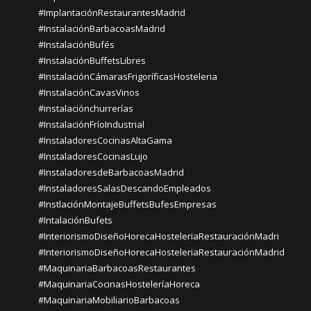
#ImplantaciónRestaurantesMadrid
#InstalaciónBarbacoasMadrid
#InstalaciónBufés
#InstalaciónBuffetsLibres
#InstalaciónCámarasFrigoríficasHosteleria
#InstalaciónCavasVinos
#instalaciónchurrerías
#InstalaciónFríoIndustrial
#InstaladoresCocinasAltaGama
#InstaladoresCocinasLujo
#InstaladoresdeBarbacoasMadrid
#InstaladoresSalasDescandoEmpleados
#InstlaciónMontajeBuffetsBufesEmpresas
#IntalaciónBufets
#InteriorismoDiseñoHorecaHosteleriaRestauraciónMadri
#InteriorismoDiseñoHorecaHosteleriaRestauraciónMadrid
#MaquinariaBarbacoasRestaurantes
#MaquinariaCocinasHosteleríaHoreca
#MaquinariaMobiliarioBarbacoas