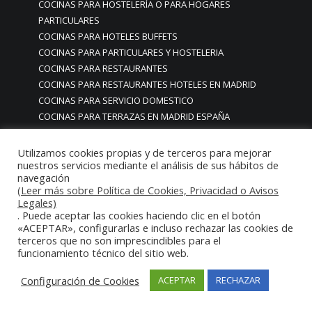
COCINAS PARA HOSTELERÍA O PARA HOGARES
PARTICULARES
COCINAS PARA HOTELES BUFFETS
COCINAS PARA PARTICULARES Y HOSTELERIA
COCINAS PARA RESTAURANTES
COCINAS PARA RESTAURANTES HOTELES EN MADRID
COCINAS PARA SERVICIO DOMESTICO
COCINAS PARA TERRAZAS EN MADRID ESPAÑA
COCINAS PREMIUM GAMA ALTA EN MADRID
COCINAS PREMIUM LUJO PARA RESTAURANTES
Utilizamos cookies propias y de terceros para mejorar
nuestros servicios mediante el análisis de sus hábitos de
RESTAURACIÓN MADRID
navegación
COCINAS PREMIUM MADRID
(Leer más sobre Política de Cookies, Privacidad o Avisos
COCINAS PREMIUM PROFESIONALES MADRID
Legales)
COCINAS PROFESIONALES
. Puede aceptar las cookies haciendo clic en el botón
«ACEPTAR», configurarlas e incluso rechazar las cookies de
COCINAS PROFESIONALES • MOBILIARIO • ENCIMERAS •
terceros que no son imprescindibles para el
REVESTIMIENTOS • ESTRUCTURAS • ELEMENTOS
funcionamiento técnico del sitio web.
DECORATIVOS ACERO INOXIDABLE
COCINAS PROFESIONALES A MEDIDA PERSONALIZADAS PARA
Configuración de Cookies
ACEPTAR
RECHAZAR
PARTICULARES
COCINAS PROFESIONALES ACERO INOXIDABLE