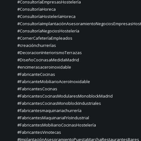
#ConsultoríaEmpresasHostelería
#ConsultoríaHoreca
#ConsultoríaHosteleríaHoreca
#ConsultoríaImplantaciónAsesoramientoNegociosEmpresasHost
#ConsultoríaNegociosHostelería
#CornerCafeteríaEmpleados
#creaciónchurrerías
#DecoracionInteriorismoTerrazas
#DiseñoCocinasaMedidaMadrid
#encimerasaceroinoxidable
#FabricanteCocinas
#FabricanteMobiliarioAceroInoxidable
#FabricantesCocinas
#FabricantesCocinasModularesMonoblockMadrid
#FabricantesCocinasMonoblockIndustriales
#fabricantesmaquinariachurrería
#FabricantesMaquinariaFríoIndustrial
#FabricantesMobiliarioCocinasHostelería
#FabricantesVinotecas
#ImplantaciónAsesoramientoPuestaMarchaRestaurantesBares