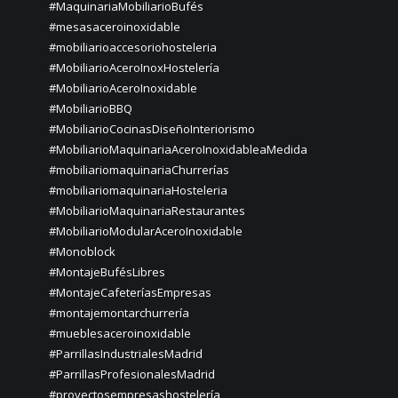
#MaquinariaMobiliarioBufés
#mesasaceroinoxidable
#mobiliarioaccesoriohosteleria
#MobiliarioAceroInoxHostelería
#MobiliarioAceroInoxidable
#MobiliarioBBQ
#MobiliarioCocinasDiseñoInteriorismo
#MobiliarioMaquinariaAceroInoxidableaMedida
#mobiliariomaquinariaChurrerías
#mobiliariomaquinariaHosteleria
#MobiliarioMaquinariaRestaurantes
#MobiliarioModularAceroInoxidable
#Monoblock
#MontajeBufésLibres
#MontajeCafeteríasEmpresas
#montajemontarchurrería
#mueblesaceroinoxidable
#ParrillasIndustrialesMadrid
#ParrillasProfesionalesMadrid
#proyectosempresashostelería