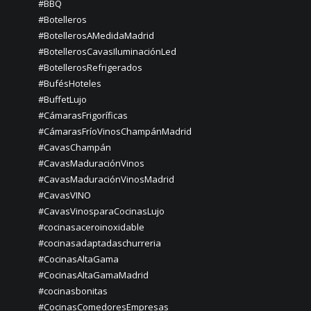
#BBQ
#Botelleros
#BotellerosAMedidaMadrid
#BotellerosCavasIluminaciónLed
#BotellerosRefrigerados
#BufésHoteles
#BuffetLujo
#CámarasFrigoríficas
#CámarasFríoVinosChampánMadrid
#CavasChampán
#CavasMaduraciónVinos
#CavasMaduraciónVinosMadrid
#CavasVINO
#CavasVinosparaCocinasLujo
#cocinasaceroinoxidable
#cocinasadaptadaschurreria
#CocinasAltaGama
#CocinasAltaGamaMadrid
#cocinasbonitas
#CocinasComedoresEmpresas