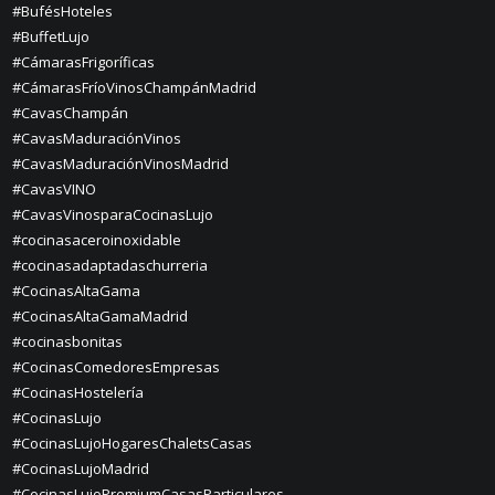
#BufésHoteles
#BuffetLujo
#CámarasFrigoríficas
#CámarasFríoVinosChampánMadrid
#CavasChampán
#CavasMaduraciónVinos
#CavasMaduraciónVinosMadrid
#CavasVINO
#CavasVinosparaCocinasLujo
#cocinasaceroinoxidable
#cocinasadaptadaschurreria
#CocinasAltaGama
#CocinasAltaGamaMadrid
#cocinasbonitas
#CocinasComedoresEmpresas
#CocinasHostelería
#CocinasLujo
#CocinasLujoHogaresChaletsCasas
#CocinasLujoMadrid
#CocinasLujoPremiumCasasParticulares