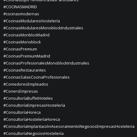
#COCINASMADRID
#cocinasmodernas
#CocinasModularesHostelería
#CocinasModularesMonoblockIndustriales
#CocinasMonblocMadrid
#CocinasMonoblock
#CocinasPremium
#CocinasPremiumMadrid
#CocinasProfesionalesMonoblockIndustriales
#CocinasRestaurantes
#CocinasSalasCocinaProfesionales
#ComedoresEmpleados
#ConersEmpresas
#ConsultoríaBuffetHoteles
#ConsultoríaEmpresasHostelería
#ConsultoríaHoreca
#ConsultoríaHosteleríaHoreca
#ConsultoríaImplantaciónAsesoramientoNegociosEmpresasHosteleria
#ConsultoríaNegociosHostelería