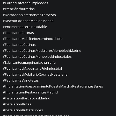
#CornerCafeteríaEmpleados
#creaciónchurrerías
#DecoracionInteriorismoTerrazas
#DiseñoCocinasaMedidaMadrid
#encimerasaceroinoxidable
#FabricanteCocinas
#FabricanteMobiliarioAceroInoxidable
#FabricantesCocinas
#FabricantesCocinasModularesMonoblockMadrid
#FabricantesCocinasMonoblockIndustriales
#fabricantesmaquinariachurrería
#FabricantesMaquinariaFríoIndustrial
#FabricantesMobiliarioCocinasHostelería
#FabricantesVinotecas
#ImplantaciónAsesoramientoPuestaMarchaRestaurantesBares
#ImplantaciónRestaurantesMadrid
#InstalaciónBarbacoasMadrid
#InstalaciónBufés
#InstalaciónBuffetsLibres