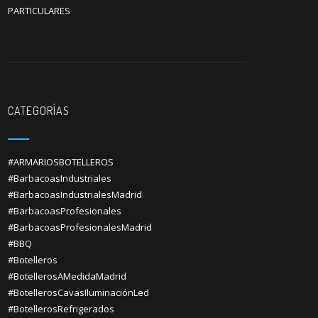
PARTICULARES
CATEGORÍAS
#ARMARIOSBOTELLEROS
#BarbacoasIndustriales
#BarbacoasIndustrialesMadrid
#BarbacoasProfesionales
#BarbacoasProfesionalesMadrid
#BBQ
#Botelleros
#BotellerosAMedidaMadrid
#BotellerosCavasIluminaciónLed
#BotellerosRefrigerados