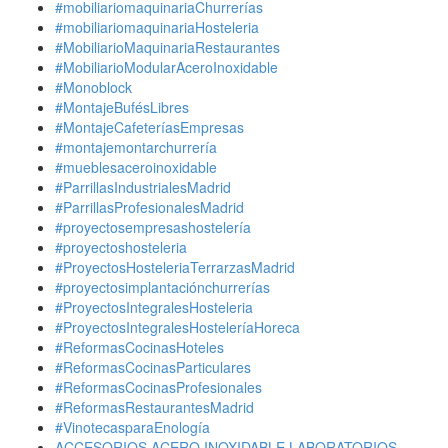
#mobiliariomaquinariaChurrerías
#mobiliariomaquinariaHosteleria
#MobiliarioMaquinariaRestaurantes
#MobiliarioModularAceroInoxidable
#Monoblock
#MontajeBufésLibres
#MontajeCafeteríasEmpresas
#montajemontarchurrería
#mueblesaceroinoxidable
#ParrillasIndustrialesMadrid
#ParrillasProfesionalesMadrid
#proyectosempresashostelería
#proyectoshosteleria
#ProyectosHosteleriaTerrarzasMadrid
#proyectosimplantaciónchurrerías
#ProyectosIntegralesHosteleria
#ProyectosIntegralesHosteleríaHoreca
#ReformasCocinasHoteles
#ReformasCocinasParticulares
#ReformasCocinasProfesionales
#ReformasRestaurantesMadrid
#VinotecasparaEnología
ACCESORIOS ACERO INOXIDABLE LABORATORIOS