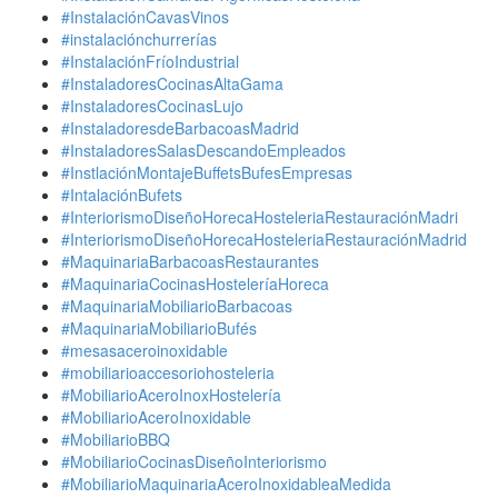
#InstalaciónCavasVinos
#instalaciónchurrerías
#InstalaciónFríoIndustrial
#InstaladoresCocinasAltaGama
#InstaladoresCocinasLujo
#InstaladoresdeBarbacoasMadrid
#InstaladoresSalasDescandoEmpleados
#InstlaciónMontajeBuffetsBufesEmpresas
#IntalaciónBufets
#InteriorismoDiseñoHorecaHosteleriaRestauraciónMadri
#InteriorismoDiseñoHorecaHosteleriaRestauraciónMadrid
#MaquinariaBarbacoasRestaurantes
#MaquinariaCocinasHosteleríaHoreca
#MaquinariaMobiliarioBarbacoas
#MaquinariaMobiliarioBufés
#mesasaceroinoxidable
#mobiliarioaccesoriohosteleria
#MobiliarioAceroInoxHostelería
#MobiliarioAceroInoxidable
#MobiliarioBBQ
#MobiliarioCocinasDiseñoInteriorismo
#MobiliarioMaquinariaAceroInoxidableaMedida