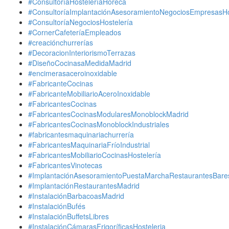
#ConsultoríaHosteleríaHoreca
#ConsultoríaImplantaciónAsesoramientoNegociosEmpresasHo
#ConsultoríaNegociosHostelería
#CornerCafeteríaEmpleados
#creaciónchurrerías
#DecoracionInteriorismoTerrazas
#DiseñoCocinasaMedidaMadrid
#encimerasaceroinoxidable
#FabricanteCocinas
#FabricanteMobiliarioAceroInoxidable
#FabricantesCocinas
#FabricantesCocinasModularesMonoblockMadrid
#FabricantesCocinasMonoblockIndustriales
#fabricantesmaquinariachurrería
#FabricantesMaquinariaFríoIndustrial
#FabricantesMobiliarioCocinasHostelería
#FabricantesVinotecas
#ImplantaciónAsesoramientoPuestaMarchaRestaurantesBare
#ImplantaciónRestaurantesMadrid
#InstalaciónBarbacoasMadrid
#InstalaciónBufés
#InstalaciónBuffetsLibres
#InstalaciónCámarasFrigoríficasHosteleria