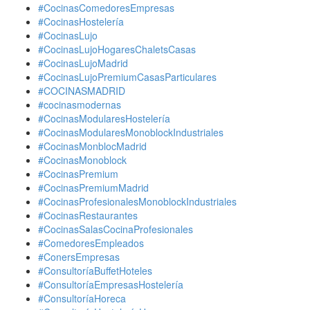
#CocinasComedoresEmpresas
#CocinasHostelería
#CocinasLujo
#CocinasLujoHogaresChaletsCasas
#CocinasLujoMadrid
#CocinasLujoPremiumCasasParticulares
#COCINASMADRID
#cocinasmodernas
#CocinasModularesHostelería
#CocinasModularesMonoblockIndustriales
#CocinasMonblocMadrid
#CocinasMonoblock
#CocinasPremium
#CocinasPremiumMadrid
#CocinasProfesionalesMonoblockIndustriales
#CocinasRestaurantes
#CocinasSalasCocinaProfesionales
#ComedoresEmpleados
#ConersEmpresas
#ConsultoríaBuffetHoteles
#ConsultoríaEmpresasHostelería
#ConsultoríaHoreca