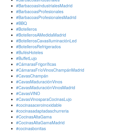
#BarbacoasIndustrialesMadrid
#BarbacoasProfesionales
#BarbacoasProfesionalesMadrid
#BBQ
#Botelleros
#BotellerosAMedidaMadrid
#BotellerosCavasIluminaciónLed
#BotellerosRefrigerados
#BufésHoteles
#BuffetLujo
#CámarasFrigoríficas
#CámarasFríoVinosChampánMadrid
#CavasChampán
#CavasMaduraciónVinos
#CavasMaduraciónVinosMadrid
#CavasVINO
#CavasVinosparaCocinasLujo
#cocinasaceroinoxidable
#cocinasadaptadaschurreria
#CocinasAltaGama
#CocinasAltaGamaMadrid
#cocinasbonitas