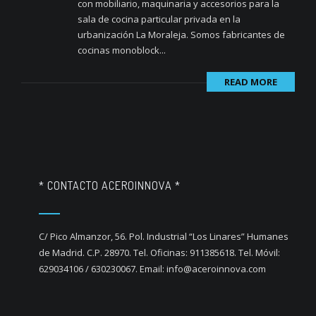
con mobiliario, maquinaria y accesorios para la
sala de cocina particular privada en la
urbanización La Moraleja. Somos fabricantes de
cocinas monoblock...
READ MORE
* CONTACTO ACEROINNOVA *
C/ Pico Almanzor, 56. Pol. Industrial “Los Linares” Humanes
de Madrid. C.P. 28970. Tel. Oficinas: 911385618. Tel. Móvil:
629034106 / 630230067. Email: info@aceroinnova.com