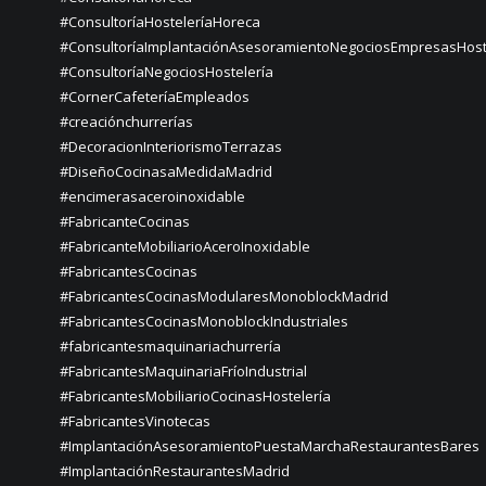
#ConsultoríaHosteleríaHoreca
#ConsultoríaImplantaciónAsesoramientoNegociosEmpresasHost
#ConsultoríaNegociosHostelería
#CornerCafeteríaEmpleados
#creaciónchurrerías
#DecoracionInteriorismoTerrazas
#DiseñoCocinasaMedidaMadrid
#encimerasaceroinoxidable
#FabricanteCocinas
#FabricanteMobiliarioAceroInoxidable
#FabricantesCocinas
#FabricantesCocinasModularesMonoblockMadrid
#FabricantesCocinasMonoblockIndustriales
#fabricantesmaquinariachurrería
#FabricantesMaquinariaFríoIndustrial
#FabricantesMobiliarioCocinasHostelería
#FabricantesVinotecas
#ImplantaciónAsesoramientoPuestaMarchaRestaurantesBares
#ImplantaciónRestaurantesMadrid