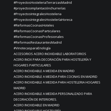
#ProyectosHosteleriaTerrarzasMadrid
#proyectosimplantaciónchurrerías
#ProyectosIntegralesHosteleria
#ProyectosIntegralesHosteleríaHoreca
#ReformasCocinasHoteles
#ReformasCocinasParticulares
#ReformasCocinasProfesionales
#ReformasRestaurantesMadrid
#VinotecasparaEnología
ACCESORIOS ACERO INOXIDABLE LABORATORIOS
ACERO INOX PARA DECORACIÓN PARA HOSTELERÍA Y
HOGARES PARTICULARES
ACERO INOXIDABLE A MEDIDA EN MADRID
ACERO INOXIDABLE A MEDIDA PARA COCINAS EN MADRID
ACERO INOXIDABLE A MEDIDA PARA HOSTELERIA HOGARES
MADRID
ACERO INOXIDABLE A MEDIDA PERSONALIZADO PARA
DECORACIÓN DE INTERIORES.
ACERO INOXIDABLE EN MADRID
ACERO INOXIDABLE HOSTELERÍA