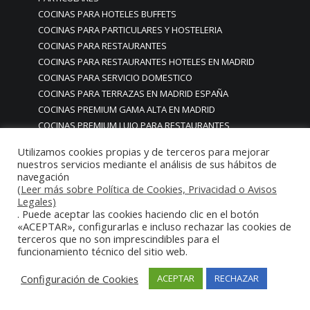
COCINAS PARA HOTELES BUFFETS
COCINAS PARA PARTICULARES Y HOSTELERIA
COCINAS PARA RESTAURANTES
COCINAS PARA RESTAURANTES HOTELES EN MADRID
COCINAS PARA SERVICIO DOMESTICO
COCINAS PARA TERRAZAS EN MADRID ESPAÑA
COCINAS PREMIUM GAMA ALTA EN MADRID
COCINAS PREMIUM LUJO PARA RESTAURANTES
RESTAURACIÓN MADRID
Utilizamos cookies propias y de terceros para mejorar
COCINAS PREMIUM MADRID
nuestros servicios mediante el análisis de sus hábitos de
COCINAS PREMIUM PROFESIONALES MADRID
navegación
(Leer más sobre Política de Cookies, Privacidad o Avisos
COCINAS PROFESIONALES
Legales)
COCINAS PROFESIONALES • MOBILIARIO • ENCIMERAS •
. Puede aceptar las cookies haciendo clic en el botón
REVESTIMIENTOS • ESTRUCTURAS • ELEMENTOS
«ACEPTAR», configurarlas e incluso rechazar las cookies de
DECORATIVOS ACERO INOXIDABLE
terceros que no son imprescindibles para el
funcionamiento técnico del sitio web.
COCINAS PROFESIONALES A MEDIDA PERSONALIZADAS PARA
PARTICULARES
Configuración de Cookies
ACEPTAR
RECHAZAR
COCINAS PROFESIONALES ACERO INOXIDABLE
COCINAS PROFESIONALES HORECA