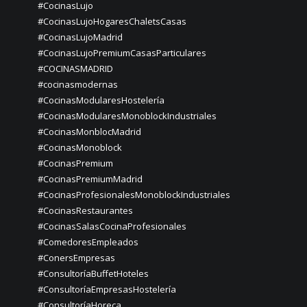
#CocinasLujo
#CocinasLujoHogaresChaletsCasas
#CocinasLujoMadrid
#CocinasLujoPremiumCasasParticulares
#COCINASMADRID
#cocinasmodernas
#CocinasModularesHostelería
#CocinasModularesMonoblockIndustriales
#CocinasMonblocMadrid
#CocinasMonoblock
#CocinasPremium
#CocinasPremiumMadrid
#CocinasProfesionalesMonoblockIndustriales
#CocinasRestaurantes
#CocinasSalasCocinaProfesionales
#ComedoresEmpleados
#ConersEmpresas
#ConsultoríaBuffetHoteles
#ConsultoríaEmpresasHostelería
#ConsultoríaHoreca