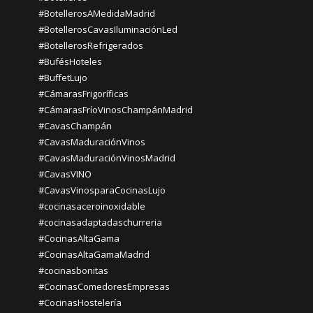
#BotellerosAMedidaMadrid
#BotellerosCavasIluminaciónLed
#BotellerosRefrigerados
#BufésHoteles
#BuffetLujo
#CámarasFrigoríficas
#CámarasFríoVinosChampánMadrid
#CavasChampán
#CavasMaduraciónVinos
#CavasMaduraciónVinosMadrid
#CavasVINO
#CavasVinosparaCocinasLujo
#cocinasaceroinoxidable
#cocinasadaptadaschurreria
#CocinasAltaGama
#CocinasAltaGamaMadrid
#cocinasbonitas
#CocinasComedoresEmpresas
#CocinasHostelería