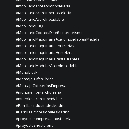
#mobiliarioaccesoriohosteleria
#MobiliarioAceroInoxHostelería
#MobiliarioAceroInoxidable
#MobiliarioBBQ
#MobiliarioCocinasDiseñoInteriorismo
#MobiliarioMaquinariaAceroInoxidableaMedida
#mobiliariomaquinariaChurrerías
#mobiliariomaquinariaHosteleria
#MobiliarioMaquinariaRestaurantes
#MobiliarioModularAceroInoxidable
#Monoblock
#MontajeBufésLibres
#MontajeCafeteríasEmpresas
#montajemontarchurrería
#mueblesaceroinoxidable
#ParrillasIndustrialesMadrid
#ParrillasProfesionalesMadrid
#proyectosempresashostelería
#proyectoshosteleria