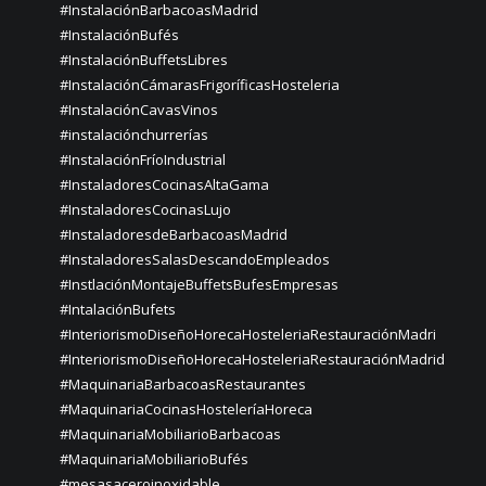
#InstalaciónBarbacoasMadrid
#InstalaciónBufés
#InstalaciónBuffetsLibres
#InstalaciónCámarasFrigoríficasHosteleria
#InstalaciónCavasVinos
#instalaciónchurrerías
#InstalaciónFríoIndustrial
#InstaladoresCocinasAltaGama
#InstaladoresCocinasLujo
#InstaladoresdeBarbacoasMadrid
#InstaladoresSalasDescandoEmpleados
#InstlaciónMontajeBuffetsBufesEmpresas
#IntalaciónBufets
#InteriorismoDiseñoHorecaHosteleriaRestauraciónMadri
#InteriorismoDiseñoHorecaHosteleriaRestauraciónMadrid
#MaquinariaBarbacoasRestaurantes
#MaquinariaCocinasHosteleríaHoreca
#MaquinariaMobiliarioBarbacoas
#MaquinariaMobiliarioBufés
#mesasaceroinoxidable