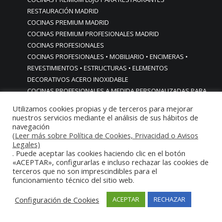
RESTAURACIÓN MADRID
COCINAS PREMIUM MADRID
COCINAS PREMIUM PROFESIONALES MADRID
COCINAS PROFESIONALES
COCINAS PROFESIONALES • MOBILIARIO • ENCIMERAS •
REVESTIMIENTOS • ESTRUCTURAS • ELEMENTOS
DECORATIVOS ACERO INOXIDABLE
COCINAS PROFESIONALES A MEDIDA PERSONALIZADAS PARA
PARTICULARES
Utilizamos cookies propias y de terceros para mejorar
COCINAS PROFESIONALES ACERO INOXIDABLE
nuestros servicios mediante el análisis de sus hábitos de
COCINAS PROFESIONALES HORECA
navegación
(Leer más sobre Política de Cookies, Privacidad o Avisos
COCINAS PROFESIONALES HOSTELERÍA MADRID
Legales)
Cocinas profesionales industriales monoblock a medida
. Puede aceptar las cookies haciendo clic en el botón
personalizadas
«ACEPTAR», configurarlas e incluso rechazar las cookies de
terceros que no son imprescindibles para el
Cocinas profesionales industriales monoblock a medida
funcionamiento técnico del sitio web.
personalizadasCocinas profesionales industriales
monoblock a medida personalizadas
Configuración de Cookies
ACEPTAR
RECHAZAR
cocinas profesionales industriales para casas chalets
particulares urbanizaciones lujo madrid reformas cocinas