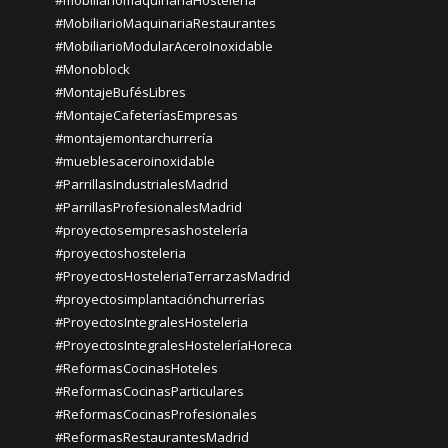
#mobiliariomaquinariaHosteleria
#MobiliarioMaquinariaRestaurantes
#MobiliarioModularAceroInoxidable
#Monoblock
#MontajeBufésLibres
#MontajeCafeteríasEmpresas
#montajemontarchurrería
#mueblesaceroinoxidable
#ParrillasIndustrialesMadrid
#ParrillasProfesionalesMadrid
#proyectosempresashostelería
#proyectoshosteleria
#ProyectosHosteleriaTerrarzasMadrid
#proyectosimplantaciónchurrerías
#ProyectosIntegralesHosteleria
#ProyectosIntegralesHosteleríaHoreca
#ReformasCocinasHoteles
#ReformasCocinasParticulares
#ReformasCocinasProfesionales
#ReformasRestaurantesMadrid