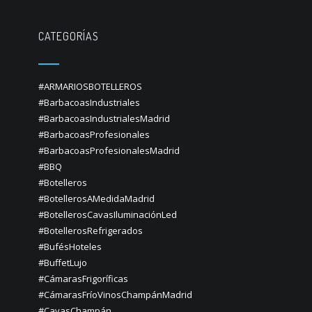
CATEGORÍAS
#ARMARIOSBOTELLEROS
#BarbacoasIndustriales
#BarbacoasIndustrialesMadrid
#BarbacoasProfesionales
#BarbacoasProfesionalesMadrid
#BBQ
#Botelleros
#BotellerosAMedidaMadrid
#BotellerosCavasIluminaciónLed
#BotellerosRefrigerados
#BufésHoteles
#BuffetLujo
#CámarasFrigoríficas
#CámarasFríoVinosChampánMadrid
#CavasChampán