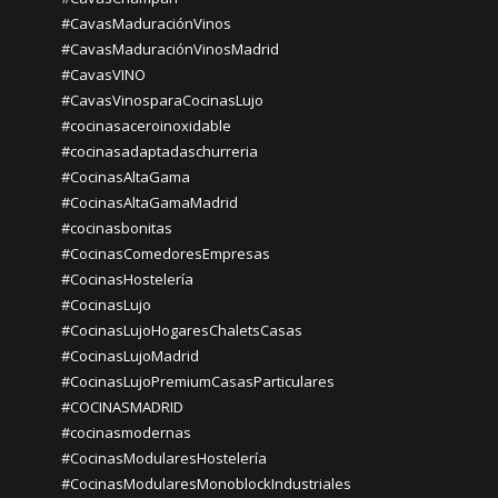
#CavasMaduraciónVinos
#CavasMaduraciónVinosMadrid
#CavasVINO
#CavasVinosparaCocinasLujo
#cocinasaceroinoxidable
#cocinasadaptadaschurreria
#CocinasAltaGama
#CocinasAltaGamaMadrid
#cocinasbonitas
#CocinasComedoresEmpresas
#CocinasHostelería
#CocinasLujo
#CocinasLujoHogaresChaletsCasas
#CocinasLujoMadrid
#CocinasLujoPremiumCasasParticulares
#COCINASMADRID
#cocinasmodernas
#CocinasModularesHostelería
#CocinasModularesMonoblockIndustriales