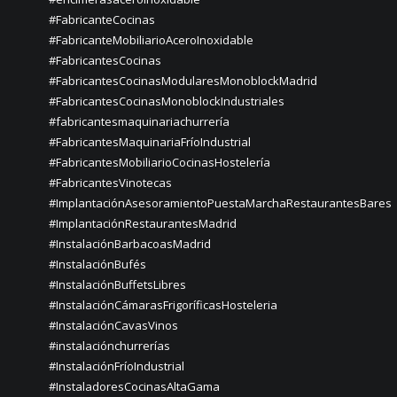
#FabricanteCocinas
#FabricanteMobiliarioAceroInoxidable
#FabricantesCocinas
#FabricantesCocinasModularesMonoblockMadrid
#FabricantesCocinasMonoblockIndustriales
#fabricantesmaquinariachurrería
#FabricantesMaquinariaFríoIndustrial
#FabricantesMobiliarioCocinasHostelería
#FabricantesVinotecas
#ImplantaciónAsesoramientoPuestaMarchaRestaurantesBares
#ImplantaciónRestaurantesMadrid
#InstalaciónBarbacoasMadrid
#InstalaciónBufés
#InstalaciónBuffetsLibres
#InstalaciónCámarasFrigoríficasHosteleria
#InstalaciónCavasVinos
#instalaciónchurrerías
#InstalaciónFríoIndustrial
#InstaladoresCocinasAltaGama