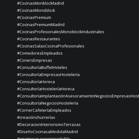
#CocinasMonblocMadrid
#CocinasMonoblock
#CocinasPremium
#CocinasPremiumMadrid
#CocinasProfesionalesMonoblockIndustriales
#CocinasRestaurantes
#CocinasSalasCocinaProfesionales
#ComedoresEmpleados
#ConersEmpresas
#ConsultoríaBuffetHoteles
#ConsultoríaEmpresasHostelería
#ConsultoríaHoreca
#ConsultoríaHosteleríaHoreca
#ConsultoríaImplantaciónAsesoramientoNegociosEmpresasHost
#ConsultoríaNegociosHostelería
#CornerCafeteríaEmpleados
#creaciónchurrerías
#DecoracionInteriorismoTerrazas
#DiseñoCocinasaMedidaMadrid
#encimerasaceroinoxidable