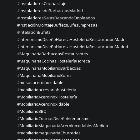
#InstaladoresCocinasLujo
#InstaladoresdeBarbacoasMadrid
#InstaladoresSalasDescandoEmpleados
#InstlaciónMontajeBuffetsBufesEmpresas
#IntalaciónBufets
#InteriorismoDiseñoHorecaHosteleriaRestauraciónMadri
#InteriorismoDiseñoHorecaHosteleriaRestauraciónMadrid
#MaquinariaBarbacoasRestaurantes
#MaquinariaCocinasHosteleríaHoreca
#MaquinariaMobiliarioBarbacoas
#MaquinariaMobiliarioBufés
#mesasaceroinoxidable
#mobiliarioaccesoriohosteleria
#MobiliarioAceroInoxHostelería
#MobiliarioAceroInoxidable
#MobiliarioBBQ
#MobiliarioCocinasDiseñoInteriorismo
#MobiliarioMaquinariaAceroInoxidableaMedida
#mobiliariomaquinariaChurrerías