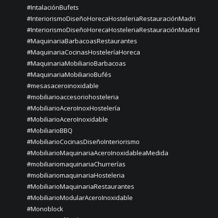
#IntalaciónBufets
#InteriorismoDiseñoHorecaHosteleriaRestauraciónMadri
#InteriorismoDiseñoHorecaHosteleriaRestauraciónMadrid
#MaquinariaBarbacoasRestaurantes
#MaquinariaCocinasHosteleríaHoreca
#MaquinariaMobiliarioBarbacoas
#MaquinariaMobiliarioBufés
#mesasaceroinoxidable
#mobiliarioaccesoriohosteleria
#MobiliarioAceroInoxHostelería
#MobiliarioAceroInoxidable
#MobiliarioBBQ
#MobiliarioCocinasDiseñoInteriorismo
#MobiliarioMaquinariaAceroInoxidableaMedida
#mobiliariomaquinariaChurrerías
#mobiliariomaquinariaHosteleria
#MobiliarioMaquinariaRestaurantes
#MobiliarioModularAceroInoxidable
#Monoblock