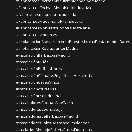
#FabricantesCocinasModularesMonoblockMadrid
#FabricantesCocinasMonoblockIndustriales
#fabricantesmaquinariachurrería
#FabricantesMaquinariaFríoIndustrial
#FabricantesMobiliarioCocinasHostelería
#FabricantesVinotecas
#ImplantaciónAsesoramientoPuestaMarchaRestaurantesBares
#ImplantaciónRestaurantesMadrid
#InstalaciónBarbacoasMadrid
#InstalaciónBufés
#InstalaciónBuffetsLibres
#InstalaciónCámarasFrigoríficasHosteleria
#InstalaciónCavasVinos
#instalaciónchurrerías
#InstalaciónFríoIndustrial
#InstaladoresCocinasAltaGama
#InstaladoresCocinasLujo
#InstaladoresdeBarbacoasMadrid
#InstaladoresSalasDescandoEmpleados
#InstlaciónMontajeBuffetsBufesEmpresas