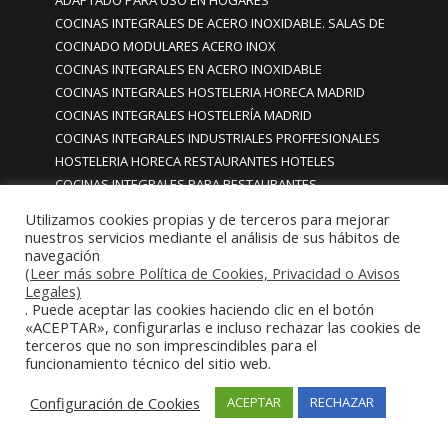
ADAPTADO PARA USO EN HOGARES
COCINAS INTEGRALES DE ACERO INOXIDABLE. SALAS DE
COCINADO MODULARES ACERO INOX
COCINAS INTEGRALES EN ACERO INOXIDABLE
COCINAS INTEGRALES HOSTELERIA HORECA MADRID
COCINAS INTEGRALES HOSTELERÍA MADRID
COCINAS INTEGRALES INDUSTRIALES PROFFESIONALES
HOSTELERIA HORECA RESTAURANTES HOTELES
COCINAS INTEGRALES PARA RESTAURANTES
COCINAS LUJO PARA RESTAURANTES ESTRELLA MICHELIN
Utilizamos cookies propias y de terceros para mejorar
COCINAS LUJO PREMIUM BOADILLA DEL MONTE MADRID
nuestros servicios mediante el análisis de sus hábitos de
COCINAS LUJO PREMIUM MORALEJA MADRID
navegación
(Leer más sobre Política de Cookies, Privacidad o Avisos
COCINAS LUJO PREMIUM PARA CASAS VIVIENDAS
Legales)
PARTICULARES CLIENTE FINAL
. Puede aceptar las cookies haciendo clic en el botón
COCINAS LUJO PREMIUM POZUELO DE ALARCÓN MADRID
«ACEPTAR», configurarlas e incluso rechazar las cookies de
terceros que no son imprescindibles para el
COCINAS LUJO PREMIUM PROFESIONALES PARA HOGARES
funcionamiento técnico del sitio web.
COCINAS LUJO PREMIUM RESTAURANTES Y PARA HOGARES
COCINAS LUJO PREMIUM SAN SEBASTIAN DE LOS REYRES
Configuración de Cookies
ACEPTAR
RECHAZAR
MADRID
COCINAS LUJO PREMIUM SOMOSAGUAS MADRID