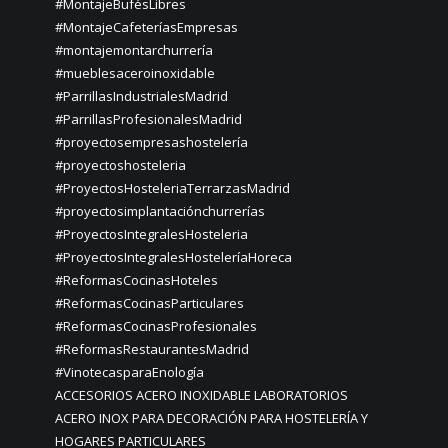
#MontajeBufésLibres
#MontajeCafeteríasEmpresas
#montajemontarchurrería
#mueblesaceroinoxidable
#ParrillasIndustrialesMadrid
#ParrillasProfesionalesMadrid
#proyectosempresashostelería
#proyectoshosteleria
#ProyectosHosteleriaTerrarzasMadrid
#proyectosimplantaciónchurrerías
#ProyectosIntegralesHosteleria
#ProyectosIntegralesHosteleríaHoreca
#ReformasCocinasHoteles
#ReformasCocinasParticulares
#ReformasCocinasProfesionales
#ReformasRestaurantesMadrid
#VinotecasparaEnología
ACCESORIOS ACERO INOXIDABLE LABORATORIOS
ACERO INOX PARA DECORACIÓN PARA HOSTELERÍA Y
HOGARES PARTICULARES