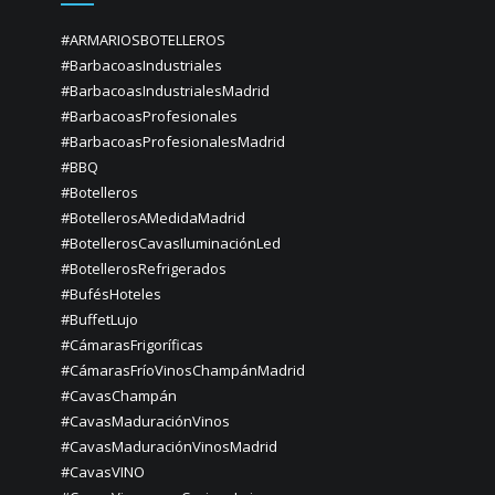
#ARMARIOSBOTELLEROS
#BarbacoasIndustriales
#BarbacoasIndustrialesMadrid
#BarbacoasProfesionales
#BarbacoasProfesionalesMadrid
#BBQ
#Botelleros
#BotellerosAMedidaMadrid
#BotellerosCavasIluminaciónLed
#BotellerosRefrigerados
#BufésHoteles
#BuffetLujo
#CámarasFrigoríficas
#CámarasFríoVinosChampánMadrid
#CavasChampán
#CavasMaduraciónVinos
#CavasMaduraciónVinosMadrid
#CavasVINO