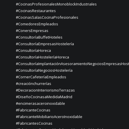
#CocinasProfesionalesMonoblockIndustriales
#CocinasRestaurantes
#CocinasSalasCocinaProfesionales
#ComedoresEmpleados
#ConersEmpresas
#ConsultoríaBuffetHoteles
#ConsultoríaEmpresasHostelería
#ConsultoríaHoreca
#ConsultoríaHosteleríaHoreca
#ConsultoríaImplantaciónAsesoramientoNegociosEmpresasHost
#ConsultoríaNegociosHostelería
#CornerCafeteríaEmpleados
#creaciónchurrerías
#DecoracionInteriorismoTerrazas
#DiseñoCocinasaMedidaMadrid
#encimerasaceroinoxidable
#FabricanteCocinas
#FabricanteMobiliarioAceroInoxidable
#FabricantesCocinas