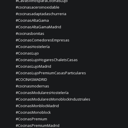
#CavasVinosparaCocinasLujo
#cocinasaceroinoxidable
#cocinasadaptadaschurreria
#CocinasAltaGama
#CocinasAltaGamaMadrid
#cocinasbonitas
#CocinasComedoresEmpresas
#CocinasHostelería
#CocinasLujo
#CocinasLujoHogaresChaletsCasas
#CocinasLujoMadrid
#CocinasLujoPremiumCasasParticulares
#COCINASMADRID
#cocinasmodernas
#CocinasModularesHostelería
#CocinasModularesMonoblockIndustriales
#CocinasMonblocMadrid
#CocinasMonoblock
#CocinasPremium
#CocinasPremiumMadrid