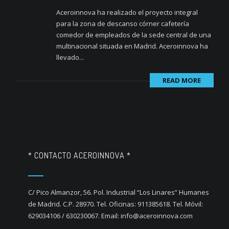
Aceroinnova ha realizado el proyecto integral
para la zona de descanso córner cafetería
comedor de empleados de la sede central de una
multinacional situada en Madrid. Aceroinnova ha
llevado...
READ MORE
* CONTACTO ACEROINNOVA *
C/ Pico Almanzor, 56. Pol. Industrial “Los Linares” Humanes
de Madrid. C.P. 28970. Tel. Oficinas: 911385618. Tel. Móvil:
629034106 / 630230067. Email: info@aceroinnova.com