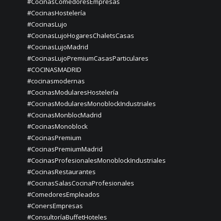
#CocinasComedoresEmpresas
#CocinasHostelería
#CocinasLujo
#CocinasLujoHogaresChaletsCasas
#CocinasLujoMadrid
#CocinasLujoPremiumCasasParticulares
#COCINASMADRID
#cocinasmodernas
#CocinasModularesHostelería
#CocinasModularesMonoblockIndustriales
#CocinasMonblocMadrid
#CocinasMonoblock
#CocinasPremium
#CocinasPremiumMadrid
#CocinasProfesionalesMonoblockIndustriales
#CocinasRestaurantes
#CocinasSalasCocinaProfesionales
#ComedoresEmpleados
#ConersEmpresas
#ConsultoríaBuffetHoteles