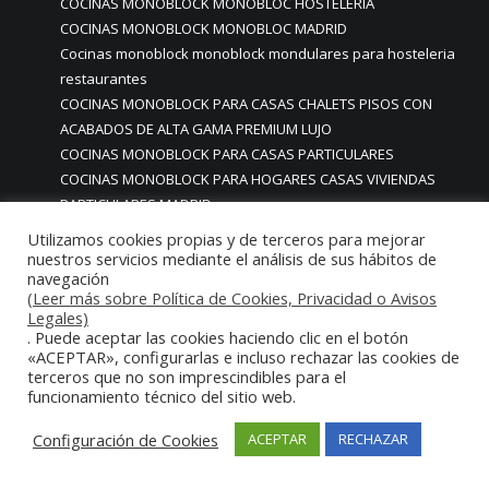
COCINAS MONOBLOCK MONOBLOC HOSTELERIA
COCINAS MONOBLOCK MONOBLOC MADRID
Cocinas monoblock monoblock mondulares para hosteleria
restaurantes
COCINAS MONOBLOCK PARA CASAS CHALETS PISOS CON
ACABADOS DE ALTA GAMA PREMIUM LUJO
COCINAS MONOBLOCK PARA CASAS PARTICULARES
COCINAS MONOBLOCK PARA HOGARES CASAS VIVIENDAS
PARTICULARES MADRID
COCINAS MONOBLOCK PARA HOSTELERIA
Utilizamos cookies propias y de terceros para mejorar
COCINAS MONOBLOCK PARA HOTELES
nuestros servicios mediante el análisis de sus hábitos de
navegación
Cocinas monoblock personalizadas a medida
(Leer más sobre Política de Cookies, Privacidad o Avisos
COCINAS MONOBLOCK PROFESIONALES A MEDIDA
Legales)
PERSONALIZADAS MADRID
. Puede aceptar las cookies haciendo clic en el botón
COCINAS MONOBLOCK Y BARRAS A MEDIDA RESTAURANTES
«ACEPTAR», configurarlas e incluso rechazar las cookies de
terceros que no son imprescindibles para el
MADRIDD
funcionamiento técnico del sitio web.
Cocinas para chef amateur
COCINAS PARA COMEDORES EMPRESAS
Configuración de Cookies
ACEPTAR
RECHAZAR
cocinas para comedores escolares
COCINAS PARA FOODTRUCKS FOOD TRUCK