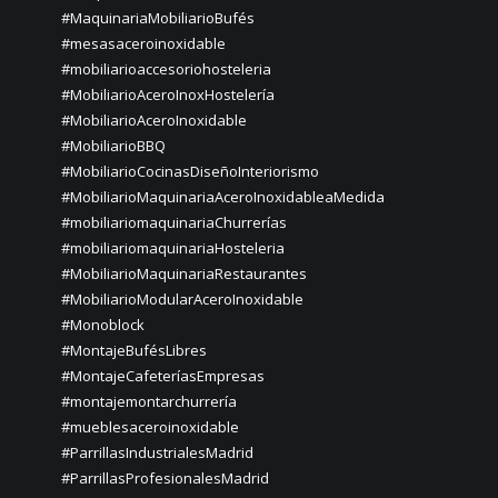
#MaquinariaMobiliarioBufés
#mesasaceroinoxidable
#mobiliarioaccesoriohosteleria
#MobiliarioAceroInoxHostelería
#MobiliarioAceroInoxidable
#MobiliarioBBQ
#MobiliarioCocinasDiseñoInteriorismo
#MobiliarioMaquinariaAceroInoxidableaMedida
#mobiliariomaquinariaChurrerías
#mobiliariomaquinariaHosteleria
#MobiliarioMaquinariaRestaurantes
#MobiliarioModularAceroInoxidable
#Monoblock
#MontajeBufésLibres
#MontajeCafeteríasEmpresas
#montajemontarchurrería
#mueblesaceroinoxidable
#ParrillasIndustrialesMadrid
#ParrillasProfesionalesMadrid