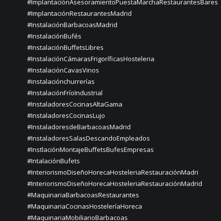
#ImplantaciónAsesoramientoPuestaMarchaRestaurantesBares
#ImplantaciónRestaurantesMadrid
#InstalaciónBarbacoasMadrid
#InstalaciónBufés
#InstalaciónBuffetsLibres
#InstalaciónCámarasFrigoríficasHosteleria
#InstalaciónCavasVinos
#instalaciónchurrerías
#InstalaciónFríoIndustrial
#InstaladoresCocinasAltaGama
#InstaladoresCocinasLujo
#InstaladoresdeBarbacoasMadrid
#InstaladoresSalasDescandoEmpleados
#InstlaciónMontajeBuffetsBufesEmpresas
#IntalaciónBufets
#InteriorismoDiseñoHorecaHosteleriaRestauraciónMadri
#InteriorismoDiseñoHorecaHosteleriaRestauraciónMadrid
#MaquinariaBarbacoasRestaurantes
#MaquinariaCocinasHosteleríaHoreca
#MaquinariaMobiliarioBarbacoas