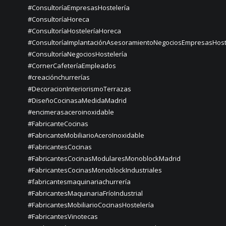
#ConsultoríaEmpresasHostelería
#ConsultoríaHoreca
#ConsultoríaHosteleríaHoreca
#ConsultoríaImplantaciónAsesoramientoNegociosEmpresasHost
#ConsultoríaNegociosHostelería
#CornerCafeteríaEmpleados
#creaciónchurrerías
#DecoracionInteriorismoTerrazas
#DiseñoCocinasaMedidaMadrid
#encimerasaceroinoxidable
#FabricanteCocinas
#FabricanteMobiliarioAceroInoxidable
#FabricantesCocinas
#FabricantesCocinasModularesMonoblockMadrid
#FabricantesCocinasMonoblockIndustriales
#fabricantesmaquinariachurrería
#FabricantesMaquinariaFríoIndustrial
#FabricantesMobiliarioCocinasHostelería
#FabricantesVinotecas