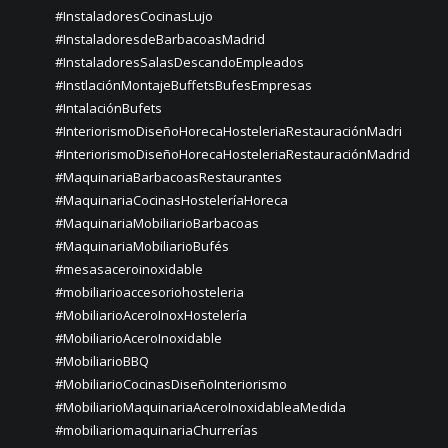
#InstaladoresCocinasLujo
#InstaladoresdeBarbacoasMadrid
#InstaladoresSalasDescandoEmpleados
#InstlaciónMontajeBuffetsBufesEmpresas
#IntalaciónBufets
#InteriorismoDiseñoHorecaHosteleriaRestauraciónMadri
#InteriorismoDiseñoHorecaHosteleriaRestauraciónMadrid
#MaquinariaBarbacoasRestaurantes
#MaquinariaCocinasHosteleríaHoreca
#MaquinariaMobiliarioBarbacoas
#MaquinariaMobiliarioBufés
#mesasaceroinoxidable
#mobiliarioaccesoriohosteleria
#MobiliarioAceroInoxHostelería
#MobiliarioAceroInoxidable
#MobiliarioBBQ
#MobiliarioCocinasDiseñoInteriorismo
#MobiliarioMaquinariaAceroInoxidableaMedida
#mobiliariomaquinariaChurrerías