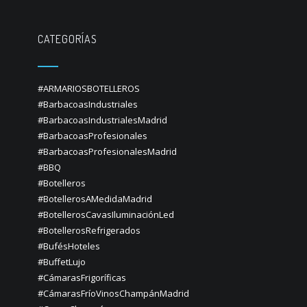
CATEGORÍAS
#ARMARIOSBOTELLEROS
#BarbacoasIndustriales
#BarbacoasIndustrialesMadrid
#BarbacoasProfesionales
#BarbacoasProfesionalesMadrid
#BBQ
#Botelleros
#BotellerosAMedidaMadrid
#BotellerosCavasIluminaciónLed
#BotellerosRefrigerados
#BufésHoteles
#BuffetLujo
#CámarasFrigoríficas
#CámarasFríoVinosChampánMadrid