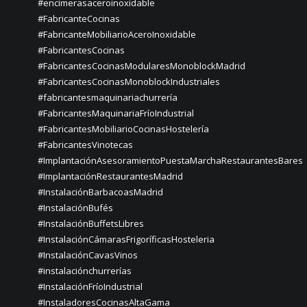
#encimerasaceroinoxidable
#FabricanteCocinas
#FabricanteMobiliarioAceroInoxidable
#FabricantesCocinas
#FabricantesCocinasModularesMonoblockMadrid
#FabricantesCocinasMonoblockIndustriales
#fabricantesmaquinariachurrería
#FabricantesMaquinariaFríoIndustrial
#FabricantesMobiliarioCocinasHostelería
#FabricantesVinotecas
#ImplantaciónAsesoramientoPuestaMarchaRestaurantesBares
#ImplantaciónRestaurantesMadrid
#InstalaciónBarbacoasMadrid
#InstalaciónBufés
#InstalaciónBuffetsLibres
#InstalaciónCámarasFrigoríficasHosteleria
#InstalaciónCavasVinos
#instalaciónchurrerías
#InstalaciónFríoIndustrial
#InstaladoresCocinasAltaGama