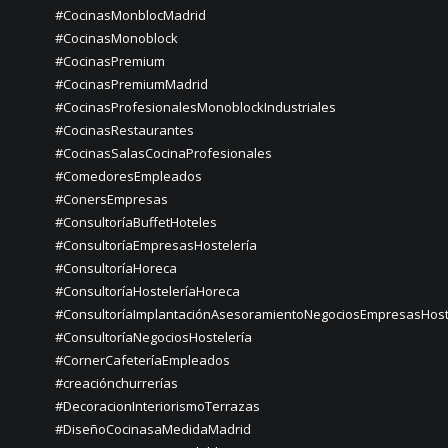
#CocinasMonblocMadrid
#CocinasMonoblock
#CocinasPremium
#CocinasPremiumMadrid
#CocinasProfesionalesMonoblockIndustriales
#CocinasRestaurantes
#CocinasSalasCocinaProfesionales
#ComedoresEmpleados
#ConersEmpresas
#ConsultoríaBuffetHoteles
#ConsultoríaEmpresasHostelería
#ConsultoríaHoreca
#ConsultoríaHosteleríaHoreca
#ConsultoríaImplantaciónAsesoramientoNegociosEmpresasHost
#ConsultoríaNegociosHostelería
#CornerCafeteríaEmpleados
#creaciónchurrerías
#DecoracionInteriorismoTerrazas
#DiseñoCocinasaMedidaMadrid