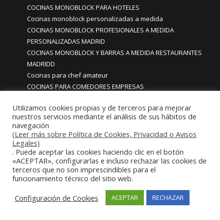
COCINAS MONOBLOCK PARA HOTELES
Cocinas monoblock personalizadas a medida
COCINAS MONOBLOCK PROFESIONALES A MEDIDA
PERSONALIZADAS MADRID
COCINAS MONOBLOCK Y BARRAS A MEDIDA RESTAURANTES
MADRIDD
Cocinas para chef amateur
COCINAS PARA COMEDORES EMPRESAS
cocinas para comedores escolares
Utilizamos cookies propias y de terceros para mejorar
COCINAS PARA FOODTRUCKS FOOD TRUCK
nuestros servicios mediante el análisis de sus hábitos de
COCINAS PARA HOSTELERÍA O PARA HOGARES
navegación
PARTICULARES
(Leer más sobre Política de Cookies, Privacidad o Avisos
Legales)
COCINAS PARA HOTELES BUFFETS
. Puede aceptar las cookies haciendo clic en el botón
COCINAS PARA PARTICULARES Y HOSTELERIA
«ACEPTAR», configurarlas e incluso rechazar las cookies de
COCINAS PARA RESTAURANTES
terceros que no son imprescindibles para el
COCINAS PARA RESTAURANTES HOTELES EN MADRID
funcionamiento técnico del sitio web.
COCINAS PARA SERVICIO DOMESTICO
Configuración de Cookies
ACEPTAR
RECHAZAR
COCINAS PARA TERRAZAS EN MADRID ESPAÑA
COCINAS PREMIUM GAMA ALTA EN MADRID