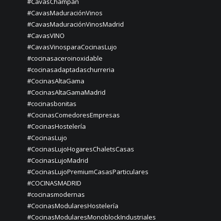
#CavasChampán
#CavasMaduraciónVinos
#CavasMaduraciónVinosMadrid
#CavasVINO
#CavasVinosparaCocinasLujo
#cocinasaceroinoxidable
#cocinasadaptadaschurreria
#CocinasAltaGama
#CocinasAltaGamaMadrid
#cocinasbonitas
#CocinasComedoresEmpresas
#CocinasHostelería
#CocinasLujo
#CocinasLujoHogaresChaletsCasas
#CocinasLujoMadrid
#CocinasLujoPremiumCasasParticulares
#COCINASMADRID
#cocinasmodernas
#CocinasModularesHostelería
#CocinasModularesMonoblockIndustriales