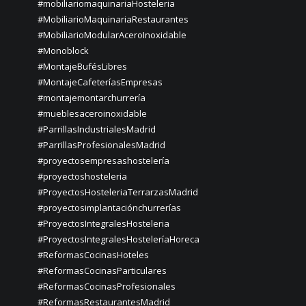
#mobiliariomaquinariaHosteleria
#MobiliarioMaquinariaRestaurantes
#MobiliarioModularAceroInoxidable
#Monoblock
#MontajeBufésLibres
#MontajeCafeteríasEmpresas
#montajemontarchurrería
#mueblesaceroinoxidable
#ParrillasIndustrialesMadrid
#ParrillasProfesionalesMadrid
#proyectosempresashostelería
#proyectoshosteleria
#ProyectosHosteleriaTerrarzasMadrid
#proyectosimplantaciónchurrerías
#ProyectosIntegralesHosteleria
#ProyectosIntegralesHosteleríaHoreca
#ReformasCocinasHoteles
#ReformasCocinasParticulares
#ReformasCocinasProfesionales
#ReformasRestaurantesMadrid