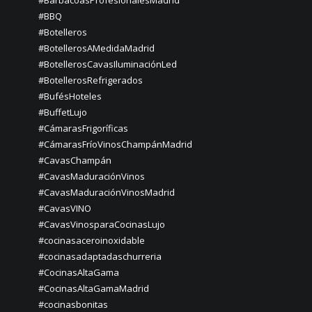
#BBQ
#Botelleros
#BotellerosAMedidaMadrid
#BotellerosCavasIluminaciónLed
#BotellerosRefrigerados
#BufésHoteles
#BuffetLujo
#CámarasFrigoríficas
#CámarasFríoVinosChampánMadrid
#CavasChampán
#CavasMaduraciónVinos
#CavasMaduraciónVinosMadrid
#CavasVINO
#CavasVinosparaCocinasLujo
#cocinasaceroinoxidable
#cocinasadaptadaschurreria
#CocinasAltaGama
#CocinasAltaGamaMadrid
#cocinasbonitas