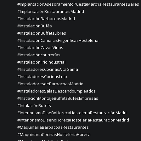
#ImplantaciónAsesoramientoPuestaMarchaRestaurantesBares
#ImplantaciónRestaurantesMadrid
#InstalaciónBarbacoasMadrid
#InstalaciónBufés
#InstalaciónBuffetsLibres
#InstalaciónCámarasFrigoríficasHosteleria
#InstalaciónCavasVinos
#instalaciónchurrerías
#InstalaciónFríoIndustrial
#InstaladoresCocinasAltaGama
#InstaladoresCocinasLujo
#InstaladoresdeBarbacoasMadrid
#InstaladoresSalasDescandoEmpleados
#InstlaciónMontajeBuffetsBufesEmpresas
#IntalaciónBufets
#InteriorismoDiseñoHorecaHosteleriaRestauraciónMadri
#InteriorismoDiseñoHorecaHosteleriaRestauraciónMadrid
#MaquinariaBarbacoasRestaurantes
#MaquinariaCocinasHosteleríaHoreca