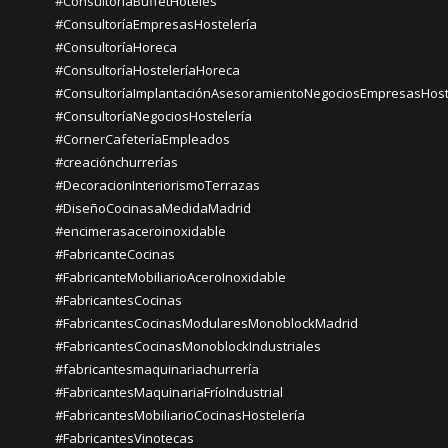
#ConsultoríaBuffetHoteles
#ConsultoríaEmpresasHostelería
#ConsultoríaHoreca
#ConsultoríaHosteleríaHoreca
#ConsultoríaImplantaciónAsesoramientoNegociosEmpresasHost
#ConsultoríaNegociosHostelería
#CornerCafeteríaEmpleados
#creaciónchurrerías
#DecoracionInteriorismoTerrazas
#DiseñoCocinasaMedidaMadrid
#encimerasaceroinoxidable
#FabricanteCocinas
#FabricanteMobiliarioAceroInoxidable
#FabricantesCocinas
#FabricantesCocinasModularesMonoblockMadrid
#FabricantesCocinasMonoblockIndustriales
#fabricantesmaquinariachurrería
#FabricantesMaquinariaFríoIndustrial
#FabricantesMobiliarioCocinasHostelería
#FabricantesVinotecas