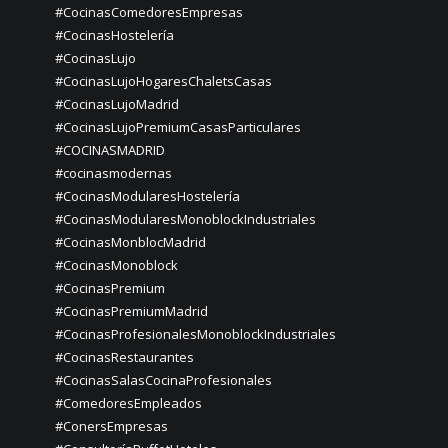
#CocinasComedoresEmpresas
#CocinasHostelería
#CocinasLujo
#CocinasLujoHogaresChaletsCasas
#CocinasLujoMadrid
#CocinasLujoPremiumCasasParticulares
#COCINASMADRID
#cocinasmodernas
#CocinasModularesHostelería
#CocinasModularesMonoblockIndustriales
#CocinasMonblocMadrid
#CocinasMonoblock
#CocinasPremium
#CocinasPremiumMadrid
#CocinasProfesionalesMonoblockIndustriales
#CocinasRestaurantes
#CocinasSalasCocinaProfesionales
#ComedoresEmpleados
#ConersEmpresas