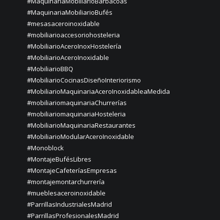
#MaquinariaMobiliarioBarbacoas
#MaquinariaMobiliarioBufés
#mesasaceroinoxidable
#mobiliarioaccesoriohosteleria
#MobiliarioAceroInoxHostelería
#MobiliarioAceroInoxidable
#MobiliarioBBQ
#MobiliarioCocinasDiseñoInteriorismo
#MobiliarioMaquinariaAceroInoxidableaMedida
#mobiliariomaquinariaChurrerías
#mobiliariomaquinariaHosteleria
#MobiliarioMaquinariaRestaurantes
#MobiliarioModularAceroInoxidable
#Monoblock
#MontajeBufésLibres
#MontajeCafeteríasEmpresas
#montajemontarchurrería
#mueblesaceroinoxidable
#ParrillasIndustrialesMadrid
#ParrillasProfesionalesMadrid