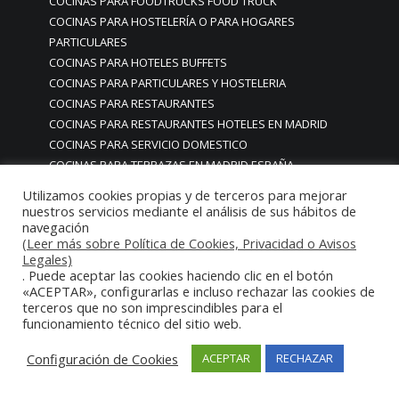
COCINAS PARA FOODTRUCKS FOOD TRUCK
COCINAS PARA HOSTELERÍA O PARA HOGARES
PARTICULARES
COCINAS PARA HOTELES BUFFETS
COCINAS PARA PARTICULARES Y HOSTELERIA
COCINAS PARA RESTAURANTES
COCINAS PARA RESTAURANTES HOTELES EN MADRID
COCINAS PARA SERVICIO DOMESTICO
COCINAS PARA TERRAZAS EN MADRID ESPAÑA
COCINAS PREMIUM GAMA ALTA EN MADRID
Utilizamos cookies propias y de terceros para mejorar
COCINAS PREMIUM LUJO PARA RESTAURANTES
nuestros servicios mediante el análisis de sus hábitos de
RESTAURACIÓN MADRID
navegación
(Leer más sobre Política de Cookies, Privacidad o Avisos
COCINAS PREMIUM MADRID
Legales)
COCINAS PREMIUM PROFESIONALES MADRID
. Puede aceptar las cookies haciendo clic en el botón
COCINAS PROFESIONALES
«ACEPTAR», configurarlas e incluso rechazar las cookies de
terceros que no son imprescindibles para el
COCINAS PROFESIONALES • MOBILIARIO • ENCIMERAS •
funcionamiento técnico del sitio web.
REVESTIMIENTOS • ESTRUCTURAS • ELEMENTOS
DECORATIVOS ACERO INOXIDABLE
Configuración de Cookies
ACEPTAR
RECHAZAR
COCINAS PROFESIONALES A MEDIDA PERSONALIZADAS PARA
PARTICULARES