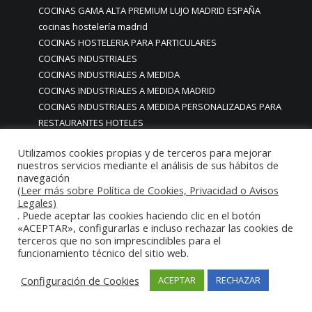
COCINAS GAMA ALTA PREMIUM LUJO MADRID ESPAÑA
cocinas hostelería madrid
COCINAS HOSTELERIA PARA PARTICULARES
COCINAS INDUSTRIALES
COCINAS INDUSTRIALES A MEDIDA
COCINAS INDUSTRIALES A MEDIDA MADRID
COCINAS INDUSTRIALES A MEDIDA PERSONALIZADAS PARA
RESTAURANTES HOTELES
COCINAS INDUSTRIALES CON MOBILIARIO ACERO INOXIDABLE
Utilizamos cookies propias y de terceros para mejorar
COCINAS INDUSTRIALES CON MOBILIARIO Y MAQUINARIA
nuestros servicios mediante el análisis de sus hábitos de
PROFESIONAL A MEDIDA Y PERSONALIZADA
navegación
cocinas industriales con sistema monoblocks integrados
(Leer más sobre Política de Cookies, Privacidad o Avisos
Legales)
módulos cocinado
. Puede aceptar las cookies haciendo clic en el botón
COCINAS INDUSTRIALES HOSTELERIA
«ACEPTAR», configurarlas e incluso rechazar las cookies de
COCINAS INDUSTRIALES INTEGRALES DE ACERO INOXIDABLE
terceros que no son imprescindibles para el
EN MADRID
funcionamiento técnico del sitio web.
COCINAS INDUSTRIALES MADRID
Configuración de Cookies
ACEPTAR
RECHAZAR
Cocinas industriales modulares
Cocinas industriales modulares monoblock