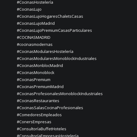
#CocinasHostelería
#CocinasLujo
#CocinasLujoHogaresChaletsCasas
#CocinasLujoMadrid
#CocinasLujoPremiumCasasParticulares
#COCINASMADRID
#cocinasmodernas
#CocinasModularesHostelería
#CocinasModularesMonoblockIndustriales
#CocinasMonblocMadrid
#CocinasMonoblock
#CocinasPremium
#CocinasPremiumMadrid
#CocinasProfesionalesMonoblockIndustriales
#CocinasRestaurantes
#CocinasSalasCocinaProfesionales
#ComedoresEmpleados
#ConersEmpresas
#ConsultoríaBuffetHoteles
#ConsultoríaEmpresasHostelería