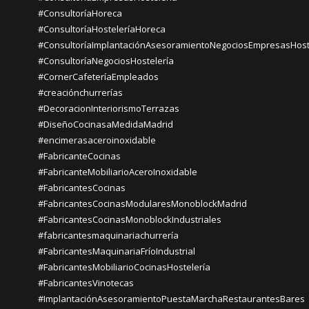
#ConsultoríaHoreca
#ConsultoríaHosteleríaHoreca
#ConsultoríaImplantaciónAsesoramientoNegociosEmpresasHost
#ConsultoríaNegociosHostelería
#CornerCafeteríaEmpleados
#creaciónchurrerías
#DecoracionInteriorismoTerrazas
#DiseñoCocinasaMedidaMadrid
#encimerasaceroinoxidable
#FabricanteCocinas
#FabricanteMobiliarioAceroInoxidable
#FabricantesCocinas
#FabricantesCocinasModularesMonoblockMadrid
#FabricantesCocinasMonoblockIndustriales
#fabricantesmaquinariachurrería
#FabricantesMaquinariaFríoIndustrial
#FabricantesMobiliarioCocinasHostelería
#FabricantesVinotecas
#ImplantaciónAsesoramientoPuestaMarchaRestaurantesBares