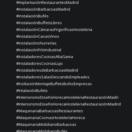
#ImplantaciónRestaurantesMadrid
#InstalaciónBarbacoasMadrid
#InstalaciónBufés
#InstalaciónBuffetsLibres
#InstalaciónCámarasFrigoríficasHosteleria
#InstalaciónCavasVinos
#instalaciónchurrerías
#InstalaciónFríoIndustrial
#InstaladoresCocinasAltaGama
#InstaladoresCocinasLujo
#InstaladoresdeBarbacoasMadrid
#InstaladoresSalasDescandoEmpleados
#InstlaciónMontajeBuffetsBufesEmpresas
#IntalaciónBufets
#InteriorismoDiseñoHorecaHosteleriaRestauraciónMadri
#InteriorismoDiseñoHorecaHosteleriaRestauraciónMadrid
#MaquinariaBarbacoasRestaurantes
#MaquinariaCocinasHosteleríaHoreca
#MaquinariaMobiliarioBarbacoas
#MaquinariaMobiliarioBufés