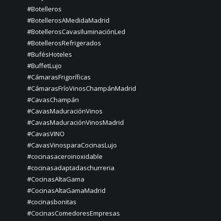
#Botelleros
#BotellerosAMedidaMadrid
#BotellerosCavasIluminaciónLed
#BotellerosRefrigerados
#BufésHoteles
#BuffetLujo
#CámarasFrigoríficas
#CámarasFríoVinosChampánMadrid
#CavasChampán
#CavasMaduraciónVinos
#CavasMaduraciónVinosMadrid
#CavasVINO
#CavasVinosparaCocinasLujo
#cocinasaceroinoxidable
#cocinasadaptadaschurreria
#CocinasAltaGama
#CocinasAltaGamaMadrid
#cocinasbonitas
#CocinasComedoresEmpresas