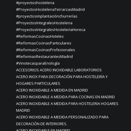
#proyectoshosteleria
#ProyectosHosteleriaTerrarzasMadrid
#proyectosimplantaciónchurrerías
#ProyectosIntegralesHosteleria
#ProyectosIntegralesHosteleríaHoreca
#ReformasCocinasHoteles
#ReformasCocinasParticulares
#ReformasCocinasProfesionales
#ReformasRestaurantesMadrid
#VinotecasparaEnología
ACCESORIOS ACERO INOXIDABLE LABORATORIOS
ACERO INOX PARA DECORACIÓN PARA HOSTELERÍA Y
HOGARES PARTICULARES
ACERO INOXIDABLE A MEDIDA EN MADRID
ACERO INOXIDABLE A MEDIDA PARA COCINAS EN MADRID
ACERO INOXIDABLE A MEDIDA PARA HOSTELERIA HOGARES
MADRID
ACERO INOXIDABLE A MEDIDA PERSONALIZADO PARA
DECORACIÓN DE INTERIORES.
ACERO INOXIDABLE EN MADRID