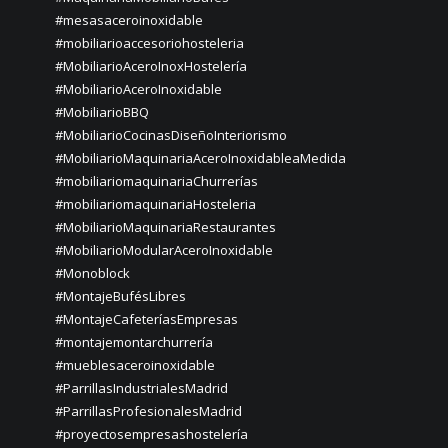
#mesasaceroinoxidable
#mobiliarioaccesoriohosteleria
#MobiliarioAceroInoxHostelería
#MobiliarioAceroInoxidable
#MobiliarioBBQ
#MobiliarioCocinasDiseñoInteriorismo
#MobiliarioMaquinariaAceroInoxidableaMedida
#mobiliariomaquinariaChurrerías
#mobiliariomaquinariaHosteleria
#MobiliarioMaquinariaRestaurantes
#MobiliarioModularAceroInoxidable
#Monoblock
#MontajeBufésLibres
#MontajeCafeteríasEmpresas
#montajemontarchurrería
#mueblesaceroinoxidable
#ParrillasIndustrialesMadrid
#ParrillasProfesionalesMadrid
#proyectosempresashostelería