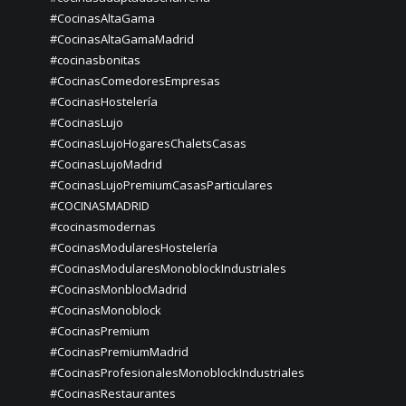
#CocinasAltaGama
#CocinasAltaGamaMadrid
#cocinasbonitas
#CocinasComedoresEmpresas
#CocinasHostelería
#CocinasLujo
#CocinasLujoHogaresChaletsCasas
#CocinasLujoMadrid
#CocinasLujoPremiumCasasParticulares
#COCINASMADRID
#cocinasmodernas
#CocinasModularesHostelería
#CocinasModularesMonoblockIndustriales
#CocinasMonblocMadrid
#CocinasMonoblock
#CocinasPremium
#CocinasPremiumMadrid
#CocinasProfesionalesMonoblockIndustriales
#CocinasRestaurantes