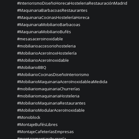
#InteriorismoDiseñoHorecaHosteleriaRestauraciónMadrid
#MaquinariaBarbacoasRestaurantes
#MaquinariaCocinasHosteleríaHoreca
#MaquinariaMobiliarioBarbacoas
#MaquinariaMobiliarioBufés
#mesasaceroinoxidable
#mobiliarioaccesoriohosteleria
#MobiliarioAceroInoxHostelería
#MobiliarioAceroInoxidable
#MobiliarioBBQ
#MobiliarioCocinasDiseñoInteriorismo
#MobiliarioMaquinariaAceroInoxidableaMedida
#mobiliariomaquinariaChurrerías
#mobiliariomaquinariaHosteleria
#MobiliarioMaquinariaRestaurantes
#MobiliarioModularAceroInoxidable
#Monoblock
#MontajeBufésLibres
#MontajeCafeteríasEmpresas
#montajemontarchurrería