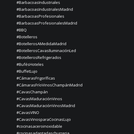
#BarbacoasIndustriales
#BarbacoasIndustrialesMadrid
#BarbacoasProfesionales
#BarbacoasProfesionalesMadrid
#BBQ
#Botelleros
#BotellerosAMedidaMadrid
#BotellerosCavasIluminaciónLed
#BotellerosRefrigerados
#BufésHoteles
#BuffetLujo
#CámarasFrigoríficas
#CámarasFríoVinosChampánMadrid
#CavasChampán
#CavasMaduraciónVinos
#CavasMaduraciónVinosMadrid
#CavasVINO
#CavasVinosparaCocinasLujo
#cocinasaceroinoxidable
#cocinasadaptadaschurreria