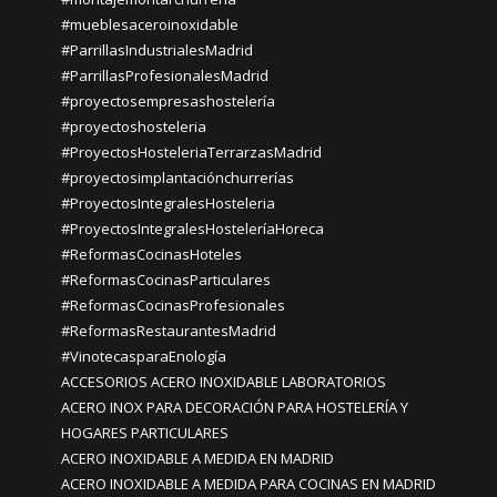
#mueblesaceroinoxidable
#ParrillasIndustrialesMadrid
#ParrillasProfesionalesMadrid
#proyectosempresashostelería
#proyectoshosteleria
#ProyectosHosteleriaTerrarzasMadrid
#proyectosimplantaciónchurrerías
#ProyectosIntegralesHosteleria
#ProyectosIntegralesHosteleríaHoreca
#ReformasCocinasHoteles
#ReformasCocinasParticulares
#ReformasCocinasProfesionales
#ReformasRestaurantesMadrid
#VinotecasparaEnología
ACCESORIOS ACERO INOXIDABLE LABORATORIOS
ACERO INOX PARA DECORACIÓN PARA HOSTELERÍA Y
HOGARES PARTICULARES
ACERO INOXIDABLE A MEDIDA EN MADRID
ACERO INOXIDABLE A MEDIDA PARA COCINAS EN MADRID