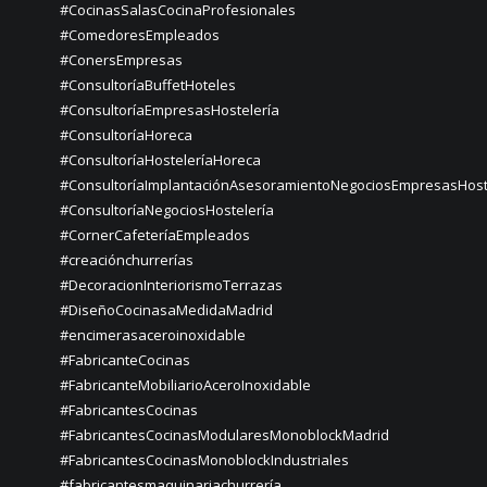
#CocinasSalasCocinaProfesionales
#ComedoresEmpleados
#ConersEmpresas
#ConsultoríaBuffetHoteles
#ConsultoríaEmpresasHostelería
#ConsultoríaHoreca
#ConsultoríaHosteleríaHoreca
#ConsultoríaImplantaciónAsesoramientoNegociosEmpresasHost
#ConsultoríaNegociosHostelería
#CornerCafeteríaEmpleados
#creaciónchurrerías
#DecoracionInteriorismoTerrazas
#DiseñoCocinasaMedidaMadrid
#encimerasaceroinoxidable
#FabricanteCocinas
#FabricanteMobiliarioAceroInoxidable
#FabricantesCocinas
#FabricantesCocinasModularesMonoblockMadrid
#FabricantesCocinasMonoblockIndustriales
#fabricantesmaquinariachurrería