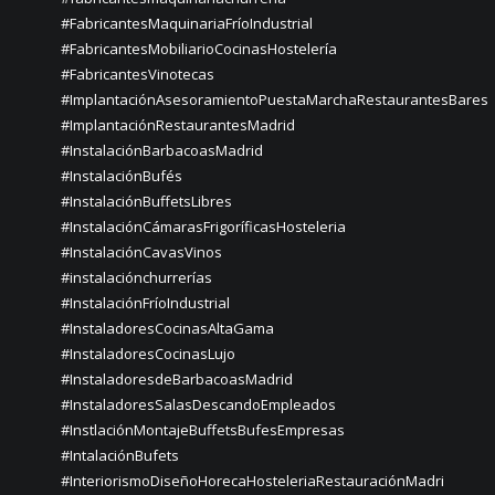
#FabricantesMaquinariaFríoIndustrial
#FabricantesMobiliarioCocinasHostelería
#FabricantesVinotecas
#ImplantaciónAsesoramientoPuestaMarchaRestaurantesBares
#ImplantaciónRestaurantesMadrid
#InstalaciónBarbacoasMadrid
#InstalaciónBufés
#InstalaciónBuffetsLibres
#InstalaciónCámarasFrigoríficasHosteleria
#InstalaciónCavasVinos
#instalaciónchurrerías
#InstalaciónFríoIndustrial
#InstaladoresCocinasAltaGama
#InstaladoresCocinasLujo
#InstaladoresdeBarbacoasMadrid
#InstaladoresSalasDescandoEmpleados
#InstlaciónMontajeBuffetsBufesEmpresas
#IntalaciónBufets
#InteriorismoDiseñoHorecaHosteleriaRestauraciónMadri