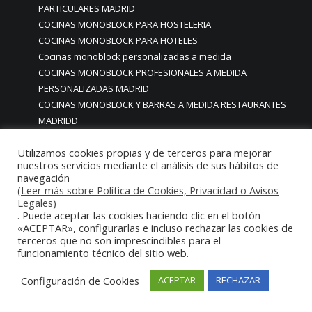
PARTICULARES MADRID
COCINAS MONOBLOCK PARA HOSTELERIA
COCINAS MONOBLOCK PARA HOTELES
Cocinas monoblock personalizadas a medida
COCINAS MONOBLOCK PROFESIONALES A MEDIDA
PERSONALIZADAS MADRID
COCINAS MONOBLOCK Y BARRAS A MEDIDA RESTAURANTES
MADRIDD
Cocinas para chef amateur
Utilizamos cookies propias y de terceros para mejorar
COCINAS PARA COMEDORES EMPRESAS
nuestros servicios mediante el análisis de sus hábitos de
cocinas para comedores escolares
navegación
COCINAS PARA FOODTRUCKS FOOD TRUCK
(Leer más sobre Política de Cookies, Privacidad o Avisos
COCINAS PARA HOSTELERÍA O PARA HOGARES
Legales)
. Puede aceptar las cookies haciendo clic en el botón
PARTICULARES
«ACEPTAR», configurarlas e incluso rechazar las cookies de
COCINAS PARA HOTELES BUFFETS
terceros que no son imprescindibles para el
COCINAS PARA PARTICULARES Y HOSTELERIA
funcionamiento técnico del sitio web.
COCINAS PARA RESTAURANTES
Configuración de Cookies
ACEPTAR
RECHAZAR
COCINAS PARA RESTAURANTES HOTELES EN MADRID
COCINAS PARA SERVICIO DOMESTICO