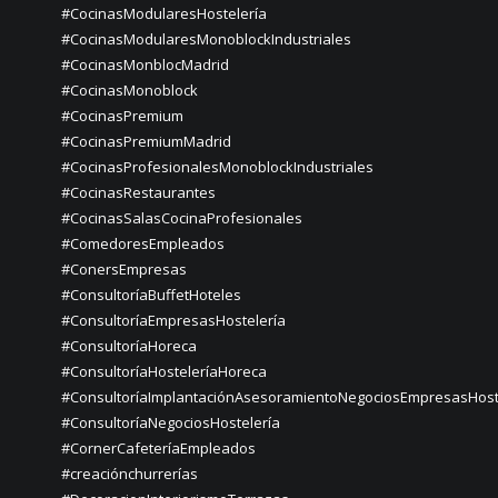
#CocinasModularesHostelería
#CocinasModularesMonoblockIndustriales
#CocinasMonblocMadrid
#CocinasMonoblock
#CocinasPremium
#CocinasPremiumMadrid
#CocinasProfesionalesMonoblockIndustriales
#CocinasRestaurantes
#CocinasSalasCocinaProfesionales
#ComedoresEmpleados
#ConersEmpresas
#ConsultoríaBuffetHoteles
#ConsultoríaEmpresasHostelería
#ConsultoríaHoreca
#ConsultoríaHosteleríaHoreca
#ConsultoríaImplantaciónAsesoramientoNegociosEmpresasHost
#ConsultoríaNegociosHostelería
#CornerCafeteríaEmpleados
#creaciónchurrerías