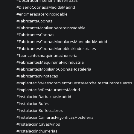
#DecoracionInteriorismoTerrazas
#DiseñoCocinasaMedidaMadrid
#encimerasaceroinoxidable
#FabricanteCocinas
#FabricanteMobiliarioAceroInoxidable
#FabricantesCocinas
#FabricantesCocinasModularesMonoblockMadrid
#FabricantesCocinasMonoblockIndustriales
#fabricantesmaquinariachurrería
#FabricantesMaquinariaFríoIndustrial
#FabricantesMobiliarioCocinasHostelería
#FabricantesVinotecas
#ImplantaciónAsesoramientoPuestaMarchaRestaurantesBares
#ImplantaciónRestaurantesMadrid
#InstalaciónBarbacoasMadrid
#InstalaciónBufés
#InstalaciónBuffetsLibres
#InstalaciónCámarasFrigoríficasHosteleria
#InstalaciónCavasVinos
#instalaciónchurrerías