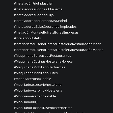
#InstalaciónFríoIndustrial
#InstaladoresCocinasAltaGama
#InstaladoresCocinasLujo
#InstaladoresdeBarbacoasMadrid
#InstaladoresSalasDescandoEmpleados
#InstlaciónMontajeBuffetsBufesEmpresas
#IntalaciónBufets
#InteriorismoDiseñoHorecaHosteleriaRestauraciónMadri
#InteriorismoDiseñoHorecaHosteleriaRestauraciónMadrid
#MaquinariaBarbacoasRestaurantes
#MaquinariaCocinasHosteleríaHoreca
#MaquinariaMobiliarioBarbacoas
#MaquinariaMobiliarioBufés
#mesasaceroinoxidable
#mobiliarioaccesoriohosteleria
#MobiliarioAceroInoxHostelería
#MobiliarioAceroInoxidable
#MobiliarioBBQ
#MobiliarioCocinasDiseñoInteriorismo