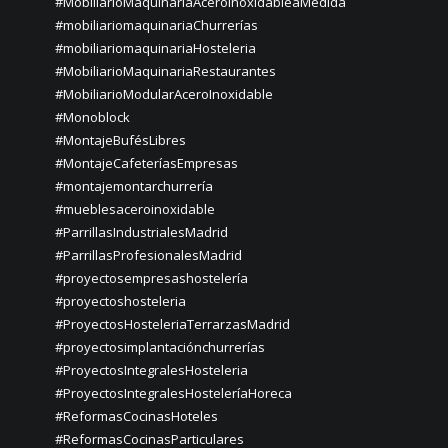
#MobiliarioMaquinariaAceroInoxidableaMedida
#mobiliariomaquinariaChurrerías
#mobiliariomaquinariaHosteleria
#MobiliarioMaquinariaRestaurantes
#MobiliarioModularAceroInoxidable
#Monoblock
#MontajeBufésLibres
#MontajeCafeteríasEmpresas
#montajemontarchurrería
#mueblesaceroinoxidable
#ParrillasIndustrialesMadrid
#ParrillasProfesionalesMadrid
#proyectosempresashostelería
#proyectoshosteleria
#ProyectosHosteleriaTerrarzasMadrid
#proyectosimplantaciónchurrerías
#ProyectosIntegralesHosteleria
#ProyectosIntegralesHosteleríaHoreca
#ReformasCocinasHoteles
#ReformasCocinasParticulares