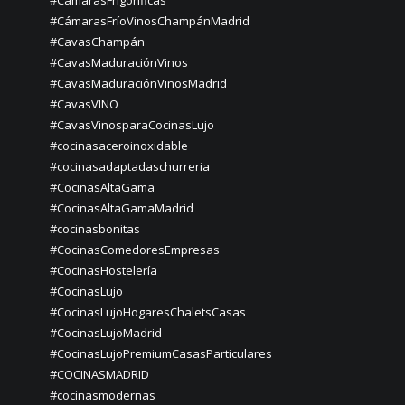
#CámarasFrigoríficas
#CámarasFríoVinosChampánMadrid
#CavasChampán
#CavasMaduraciónVinos
#CavasMaduraciónVinosMadrid
#CavasVINO
#CavasVinosparaCocinasLujo
#cocinasaceroinoxidable
#cocinasadaptadaschurreria
#CocinasAltaGama
#CocinasAltaGamaMadrid
#cocinasbonitas
#CocinasComedoresEmpresas
#CocinasHostelería
#CocinasLujo
#CocinasLujoHogaresChaletsCasas
#CocinasLujoMadrid
#CocinasLujoPremiumCasasParticulares
#COCINASMADRID
#cocinasmodernas