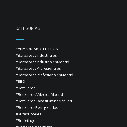
CATEGORÍAS
#ARMARIOSBOTELLEROS
#BarbacoasIndustriales
#BarbacoasIndustrialesMadrid
#BarbacoasProfesionales
#BarbacoasProfesionalesMadrid
#BBQ
#Botelleros
#BotellerosAMedidaMadrid
#BotellerosCavasIluminaciónLed
#BotellerosRefrigerados
#BufésHoteles
#BuffetLujo