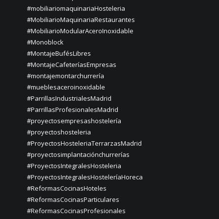
#mobiliariomaquinariaHosteleria
#MobiliarioMaquinariaRestaurantes
#MobiliarioModularAceroInoxidable
#Monoblock
#MontajeBufésLibres
#MontajeCafeteríasEmpresas
#montajemontarchurrería
#mueblesaceroinoxidable
#ParrillasIndustrialesMadrid
#ParrillasProfesionalesMadrid
#proyectosempresashostelería
#proyectoshosteleria
#ProyectosHosteleriaTerrarzasMadrid
#proyectosimplantaciónchurrerías
#ProyectosIntegralesHosteleria
#ProyectosIntegralesHosteleríaHoreca
#ReformasCocinasHoteles
#ReformasCocinasParticulares
#ReformasCocinasProfesionales