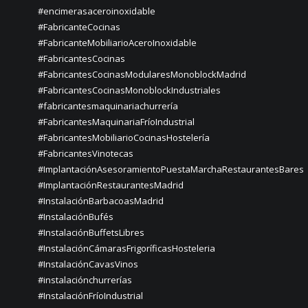
#encimerasaceroinoxidable
#FabricanteCocinas
#FabricanteMobiliarioAceroInoxidable
#FabricantesCocinas
#FabricantesCocinasModularesMonoblockMadrid
#FabricantesCocinasMonoblockIndustriales
#fabricantesmaquinariachurrería
#FabricantesMaquinariaFríoIndustrial
#FabricantesMobiliarioCocinasHostelería
#FabricantesVinotecas
#ImplantaciónAsesoramientoPuestaMarchaRestaurantesBares
#ImplantaciónRestaurantesMadrid
#InstalaciónBarbacoasMadrid
#InstalaciónBufés
#InstalaciónBuffetsLibres
#InstalaciónCámarasFrigoríficasHosteleria
#InstalaciónCavasVinos
#instalaciónchurrerías
#InstalaciónFríoIndustrial