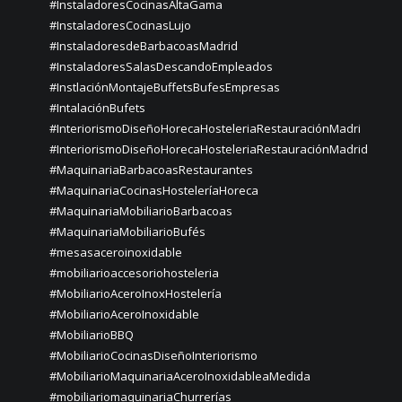
#InstaladoresCocinasAltaGama
#InstaladoresCocinasLujo
#InstaladoresdeBarbacoasMadrid
#InstaladoresSalasDescandoEmpleados
#InstlaciónMontajeBuffetsBufesEmpresas
#IntalaciónBufets
#InteriorismoDiseñoHorecaHosteleriaRestauraciónMadri
#InteriorismoDiseñoHorecaHosteleriaRestauraciónMadrid
#MaquinariaBarbacoasRestaurantes
#MaquinariaCocinasHosteleríaHoreca
#MaquinariaMobiliarioBarbacoas
#MaquinariaMobiliarioBufés
#mesasaceroinoxidable
#mobiliarioaccesoriohosteleria
#MobiliarioAceroInoxHostelería
#MobiliarioAceroInoxidable
#MobiliarioBBQ
#MobiliarioCocinasDiseñoInteriorismo
#MobiliarioMaquinariaAceroInoxidableaMedida
#mobiliariomaquinariaChurrerías