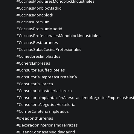
#CocinasModularesMonoblockIndustriales
#CocinasMonblocMadrid
#CocinasMonoblock
#CocinasPremium
#CocinasPremiumMadrid
#CocinasProfesionalesMonoblockIndustriales
#CocinasRestaurantes
#CocinasSalasCocinaProfesionales
#ComedoresEmpleados
#ConersEmpresas
#ConsultoríaBuffetHoteles
#ConsultoríaEmpresasHostelería
#ConsultoríaHoreca
#ConsultoríaHosteleríaHoreca
#ConsultoríaImplantaciónAsesoramientoNegociosEmpresasHost
#ConsultoríaNegociosHostelería
#CornerCafeteríaEmpleados
#creaciónchurrerías
#DecoracionInteriorismoTerrazas
#DiseñoCocinasaMedidaMadrid