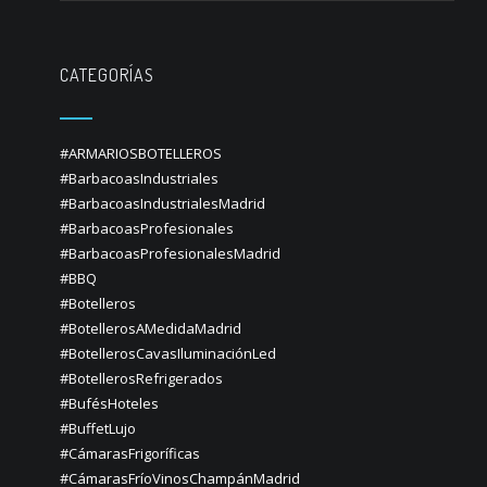
CATEGORÍAS
#ARMARIOSBOTELLEROS
#BarbacoasIndustriales
#BarbacoasIndustrialesMadrid
#BarbacoasProfesionales
#BarbacoasProfesionalesMadrid
#BBQ
#Botelleros
#BotellerosAMedidaMadrid
#BotellerosCavasIluminaciónLed
#BotellerosRefrigerados
#BufésHoteles
#BuffetLujo
#CámarasFrigoríficas
#CámarasFríoVinosChampánMadrid