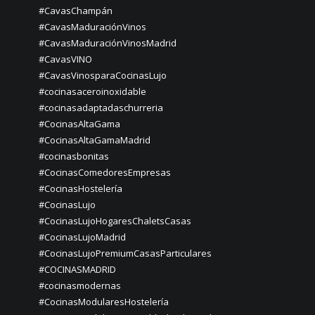
#CavasChampán
#CavasMaduraciónVinos
#CavasMaduraciónVinosMadrid
#CavasVINO
#CavasVinosparaCocinasLujo
#cocinasaceroinoxidable
#cocinasadaptadaschurreria
#CocinasAltaGama
#CocinasAltaGamaMadrid
#cocinasbonitas
#CocinasComedoresEmpresas
#CocinasHostelería
#CocinasLujo
#CocinasLujoHogaresChaletsCasas
#CocinasLujoMadrid
#CocinasLujoPremiumCasasParticulares
#COCINASMADRID
#cocinasmodernas
#CocinasModularesHostelería