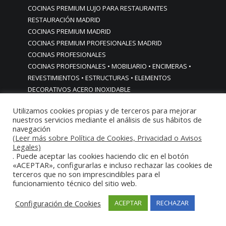
COCINAS PREMIUM LUJO PARA RESTAURANTES
RESTAURACIÓN MADRID
COCINAS PREMIUM MADRID
COCINAS PREMIUM PROFESIONALES MADRID
COCINAS PROFESIONALES
COCINAS PROFESIONALES • MOBILIARIO • ENCIMERAS •
REVESTIMIENTOS • ESTRUCTURAS • ELEMENTOS
DECORATIVOS ACERO INOXIDABLE
COCINAS PROFESIONALES A MEDIDA PERSONALIZADAS PARA
Utilizamos cookies propias y de terceros para mejorar
PARTICULARES
nuestros servicios mediante el análisis de sus hábitos de
COCINAS PROFESIONALES ACERO INOXIDABLE
navegación
COCINAS PROFESIONALES HORECA
(Leer más sobre Política de Cookies, Privacidad o Avisos
Legales)
COCINAS PROFESIONALES HOSTELERÍA MADRID
. Puede aceptar las cookies haciendo clic en el botón
Cocinas profesionales industriales monoblock a medida
«ACEPTAR», configurarlas e incluso rechazar las cookies de
personalizadas
terceros que no son imprescindibles para el
Cocinas profesionales industriales monoblock a medida
funcionamiento técnico del sitio web.
personalizadasCocinas profesionales industriales
Configuración de Cookies
ACEPTAR
RECHAZAR
monoblock a medida personalizadas
cocinas profesionales industriales para casas chalets