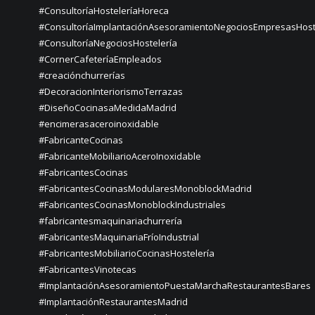
#ConsultoríaHosteleríaHoreca
#ConsultoríaImplantaciónAsesoramientoNegociosEmpresasHost
#ConsultoríaNegociosHostelería
#CornerCafeteríaEmpleados
#creaciónchurrerías
#DecoracionInteriorismoTerrazas
#DiseñoCocinasaMedidaMadrid
#encimerasaceroinoxidable
#FabricanteCocinas
#FabricanteMobiliarioAceroInoxidable
#FabricantesCocinas
#FabricantesCocinasModularesMonoblockMadrid
#FabricantesCocinasMonoblockIndustriales
#fabricantesmaquinariachurrería
#FabricantesMaquinariaFríoIndustrial
#FabricantesMobiliarioCocinasHostelería
#FabricantesVinotecas
#ImplantaciónAsesoramientoPuestaMarchaRestaurantesBares
#ImplantaciónRestaurantesMadrid