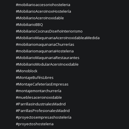
#mobiliarioaccesoriohosteleria
#MobiliarioAceroInoxHostelería
#MobiliarioAceroInoxidable
#MobiliarioBBQ
#MobiliarioCocinasDiseñoInteriorismo
#MobiliarioMaquinariaAceroInoxidableaMedida
#mobiliariomaquinariaChurrerías
#mobiliariomaquinariaHosteleria
#MobiliarioMaquinariaRestaurantes
#MobiliarioModularAceroInoxidable
#Monoblock
#MontajeBufésLibres
#MontajeCafeteríasEmpresas
#montajemontarchurrería
#mueblesaceroinoxidable
#ParrillasIndustrialesMadrid
#ParrillasProfesionalesMadrid
#proyectosempresashostelería
#proyectoshosteleria