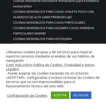
Cocinas monoblock monoblock mondulares para hosteleria
restaurantes
COCINAS MONOBLOCK PARA CASAS CHALETS PISOS CON
ACABADOS DE ALTA GAMA PREMIUM LUJO
COCINAS MONOBLOCK PARA CASAS PARTICULARES
COCINAS MONOBLOCK PARA HOGARES CASAS VIVIENDAS
PARTICULARES MADRID
COCINAS MONOBLOCK PARA HOSTELERIA
COCINAS MONOBLOCK PARA HOTELES
Cocinas monoblock personalizadas a medida
Utilizamos cookies propias y de terceros para mejorar
COCINAS MONOBLOCK PROFESIONALES A MEDIDA
nuestros servicios mediante el análisis de sus hábitos de
navegación
PERSONALIZADAS MADRID
(Leer más sobre Política de Cookies, Privacidad o Avisos
COCINAS MONOBLOCK Y BARRAS A MEDIDA RESTAURANTES
Legales)
MADRIDD
. Puede aceptar las cookies haciendo clic en el botón
Cocinas para chef amateur
«ACEPTAR», configurarlas e incluso rechazar las cookies de
terceros que no son imprescindibles para el
COCINAS PARA COMEDORES EMPRESAS
funcionamiento técnico del sitio web.
cocinas para comedores escolares
COCINAS PARA FOODTRUCKS FOOD TRUCK
Configuración de Cookies
ACEPTAR
RECHAZAR
COCINAS PARA HOSTELERÍA O PARA HOGARES
PARTICULARES