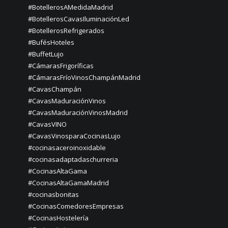
#BotellerosAMedidaMadrid
#BotellerosCavasIluminaciónLed
#BotellerosRefrigerados
#BufésHoteles
#BuffetLujo
#CámarasFrigoríficas
#CámarasFríoVinosChampánMadrid
#CavasChampán
#CavasMaduraciónVinos
#CavasMaduraciónVinosMadrid
#CavasVINO
#CavasVinosparaCocinasLujo
#cocinasaceroinoxidable
#cocinasadaptadaschurreria
#CocinasAltaGama
#CocinasAltaGamaMadrid
#cocinasbonitas
#CocinasComedoresEmpresas
#CocinasHostelería