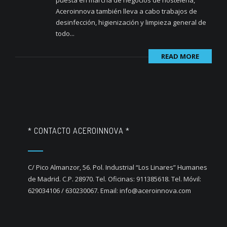
puesta en marcha de negocios de hosteleria,
Aceroinnova también lleva a cabo trabajos de
desinfección, higienización y limpieza general de
todo...
READ MORE
* CONTACTO ACEROINNOVA *
C/ Pico Almanzor, 56. Pol. Industrial “Los Linares” Humanes
de Madrid. C.P. 28970. Tel. Oficinas: 911385618. Tel. Móvil:
629034106 / 630230067. Email: info@aceroinnova.com