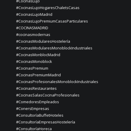
#CocinasLujo
#CocinasLujoHogaresChaletsCasas
#CocinasLujoMadrid
#CocinasLujoPremiumCasasParticulares
#COCINASMADRID
#cocinasmodernas
#CocinasModularesHostelería
#CocinasModularesMonoblockIndustriales
#CocinasMonblocMadrid
#CocinasMonoblock
#CocinasPremium
#CocinasPremiumMadrid
#CocinasProfesionalesMonoblockIndustriales
#CocinasRestaurantes
#CocinasSalasCocinaProfesionales
#ComedoresEmpleados
#ConersEmpresas
#ConsultoríaBuffetHoteles
#ConsultoríaEmpresasHostelería
#ConsultoríaHoreca