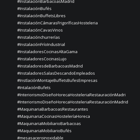
#InstalaciónBarbacoasMadrid
#InstalaciónBufés
#InstalaciónBuffetsLibres
#InstalaciónCámarasFrigoríficasHosteleria
#InstalaciónCavasVinos
#instalaciónchurrerías
#InstalaciónFríoIndustrial
#InstaladoresCocinasAltaGama
#InstaladoresCocinasLujo
#InstaladoresdeBarbacoasMadrid
#InstaladoresSalasDescandoEmpleados
#InstlaciónMontajeBuffetsBufesEmpresas
#IntalaciónBufets
#InteriorismoDiseñoHorecaHosteleriaRestauraciónMadri
#InteriorismoDiseñoHorecaHosteleriaRestauraciónMadrid
#MaquinariaBarbacoasRestaurantes
#MaquinariaCocinasHosteleríaHoreca
#MaquinariaMobiliarioBarbacoas
#MaquinariaMobiliarioBufés
#mesasaceroinoxidable