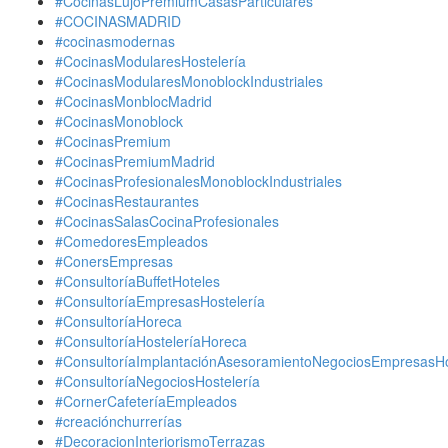
#CocinasLujoPremiumCasasParticulares
#COCINASMADRID
#cocinasmodernas
#CocinasModularesHostelería
#CocinasModularesMonoblockIndustriales
#CocinasMonblocMadrid
#CocinasMonoblock
#CocinasPremium
#CocinasPremiumMadrid
#CocinasProfesionalesMonoblockIndustriales
#CocinasRestaurantes
#CocinasSalasCocinaProfesionales
#ComedoresEmpleados
#ConersEmpresas
#ConsultoríaBuffetHoteles
#ConsultoríaEmpresasHostelería
#ConsultoríaHoreca
#ConsultoríaHosteleríaHoreca
#ConsultoríaImplantaciónAsesoramientoNegociosEmpresasHo
#ConsultoríaNegociosHostelería
#CornerCafeteríaEmpleados
#creaciónchurrerías
#DecoracionInteriorismoTerrazas