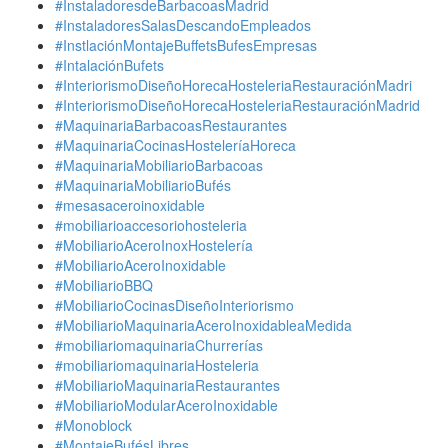
#InstaladoresdeBarbacoasMadrid
#InstaladoresSalasDescandoEmpleados
#InstlaciónMontajeBuffetsBufesEmpresas
#IntalaciónBufets
#InteriorismoDiseñoHorecaHosteleriaRestauraciónMadri
#InteriorismoDiseñoHorecaHosteleriaRestauraciónMadrid
#MaquinariaBarbacoasRestaurantes
#MaquinariaCocinasHosteleríaHoreca
#MaquinariaMobiliarioBarbacoas
#MaquinariaMobiliarioBufés
#mesasaceroinoxidable
#mobiliarioaccesoriohosteleria
#MobiliarioAceroInoxHostelería
#MobiliarioAceroInoxidable
#MobiliarioBBQ
#MobiliarioCocinasDiseñoInteriorismo
#MobiliarioMaquinariaAceroInoxidableaMedida
#mobiliariomaquinariaChurrerías
#mobiliariomaquinariaHosteleria
#MobiliarioMaquinariaRestaurantes
#MobiliarioModularAceroInoxidable
#Monoblock
#MontajeBufésLibres