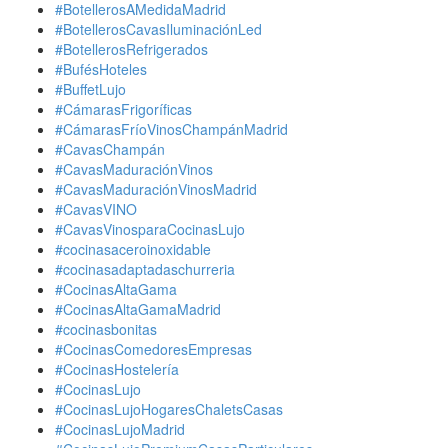
#BotellerosAMedidaMadrid
#BotellerosCavasIluminaciónLed
#BotellerosRefrigerados
#BufésHoteles
#BuffetLujo
#CámarasFrigoríficas
#CámarasFríoVinosChampánMadrid
#CavasChampán
#CavasMaduraciónVinos
#CavasMaduraciónVinosMadrid
#CavasVINO
#CavasVinosparaCocinasLujo
#cocinasaceroinoxidable
#cocinasadaptadaschurreria
#CocinasAltaGama
#CocinasAltaGamaMadrid
#cocinasbonitas
#CocinasComedoresEmpresas
#CocinasHostelería
#CocinasLujo
#CocinasLujoHogaresChaletsCasas
#CocinasLujoMadrid