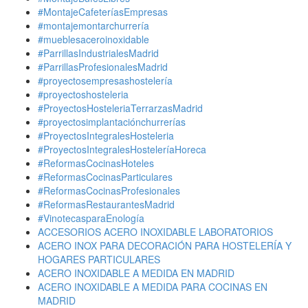
#MontajeCafeteríasEmpresas
#montajemontarchurrería
#mueblesaceroinoxidable
#ParrillasIndustrialesMadrid
#ParrillasProfesionalesMadrid
#proyectosempresashostelería
#proyectoshosteleria
#ProyectosHosteleriaTerrarzasMadrid
#proyectosimplantaciónchurrerías
#ProyectosIntegralesHosteleria
#ProyectosIntegralesHosteleríaHoreca
#ReformasCocinasHoteles
#ReformasCocinasParticulares
#ReformasCocinasProfesionales
#ReformasRestaurantesMadrid
#VinotecasparaEnología
ACCESORIOS ACERO INOXIDABLE LABORATORIOS
ACERO INOX PARA DECORACIÓN PARA HOSTELERÍA Y
HOGARES PARTICULARES
ACERO INOXIDABLE A MEDIDA EN MADRID
ACERO INOXIDABLE A MEDIDA PARA COCINAS EN
MADRID