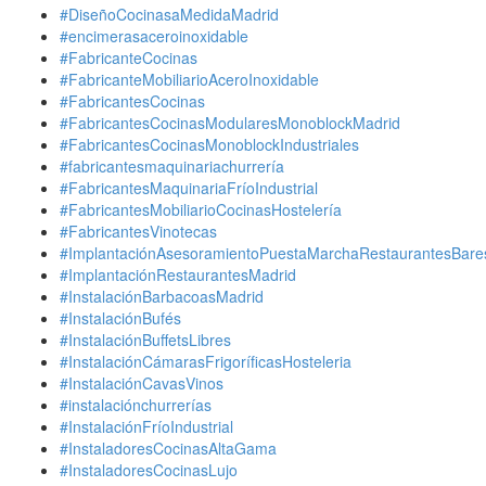
#DiseñoCocinasaMedidaMadrid
#encimerasaceroinoxidable
#FabricanteCocinas
#FabricanteMobiliarioAceroInoxidable
#FabricantesCocinas
#FabricantesCocinasModularesMonoblockMadrid
#FabricantesCocinasMonoblockIndustriales
#fabricantesmaquinariachurrería
#FabricantesMaquinariaFríoIndustrial
#FabricantesMobiliarioCocinasHostelería
#FabricantesVinotecas
#ImplantaciónAsesoramientoPuestaMarchaRestaurantesBare
#ImplantaciónRestaurantesMadrid
#InstalaciónBarbacoasMadrid
#InstalaciónBufés
#InstalaciónBuffetsLibres
#InstalaciónCámarasFrigoríficasHosteleria
#InstalaciónCavasVinos
#instalaciónchurrerías
#InstalaciónFríoIndustrial
#InstaladoresCocinasAltaGama
#InstaladoresCocinasLujo