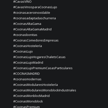
#CavasVINO
#CavasVinosparaCocinasLujo
#cocinasaceroinoxidable
#cocinasadaptadaschurreria
#CocinasAltaGama
#CocinasAltaGamaMadrid
#cocinasbonitas
#CocinasComedoresEmpresas
#CocinasHostelería
#CocinasLujo
#CocinasLujoHogaresChaletsCasas
#CocinasLujoMadrid
#CocinasLujoPremiumCasasParticulares
#COCINASMADRID
#cocinasmodernas
#CocinasModularesHostelería
#CocinasModularesMonoblockIndustriales
#CocinasMonblocMadrid
#CocinasMonoblock
#CocinasPremium