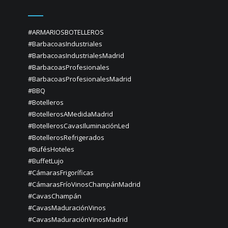
#ARMARIOSBOTELLEROS
#BarbacoasIndustriales
#BarbacoasIndustrialesMadrid
#BarbacoasProfesionales
#BarbacoasProfesionalesMadrid
#BBQ
#Botelleros
#BotellerosAMedidaMadrid
#BotellerosCavasIluminaciónLed
#BotellerosRefrigerados
#BufésHoteles
#BuffetLujo
#CámarasFrigoríficas
#CámarasFríoVinosChampánMadrid
#CavasChampán
#CavasMaduraciónVinos
#CavasMaduraciónVinosMadrid