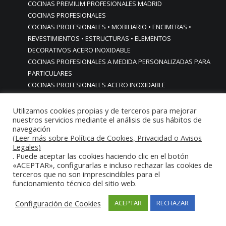
COCINAS PREMIUM PROFESIONALES MADRID
COCINAS PROFESIONALES
COCINAS PROFESIONALES • MOBILIARIO • ENCIMERAS •
REVESTIMIENTOS • ESTRUCTURAS • ELEMENTOS
DECORATIVOS ACERO INOXIDABLE
COCINAS PROFESIONALES A MEDIDA PERSONALIZADAS PARA
PARTICULARES
COCINAS PROFESIONALES ACERO INOXIDABLE
COCINAS PROFESIONALES HORECA
COCINAS PROFESIONALES HOSTELERÍA MADRID
Utilizamos cookies propias y de terceros para mejorar
nuestros servicios mediante el análisis de sus hábitos de
Cocinas profesionales industriales monoblock a medida
navegación
personalizadas
(Leer más sobre Política de Cookies, Privacidad o Avisos
Cocinas profesionales industriales monoblock a medida
Legales)
personalizadasCocinas profesionales industriales
. Puede aceptar las cookies haciendo clic en el botón
«ACEPTAR», configurarlas e incluso rechazar las cookies de
monoblock a medida personalizadas
terceros que no son imprescindibles para el
cocinas profesionales industriales para casas chalets
funcionamiento técnico del sitio web.
particulares urbanizaciones lujo madrid reformas cocinas
COCINAS PROFESIONALES INDUSTRIALES PARA HOGARES
Configuración de Cookies
ACEPTAR
RECHAZAR
ACABADOS ALTA GAMA LUJO
COCINAS PROFESIONALES INDUSTRIALES PARA USO EN