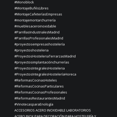
#Monoblock
#MontajeBufésLibres
#MontajeCafeteríasEmpresas
#montajemontarchurrería
#mueblesaceroinoxidable
#ParrillasIndustrialesMadrid
#ParrillasProfesionalesMadrid
#proyectosempresashostelería
#proyectoshosteleria
#ProyectosHosteleriaTerrarzasMadrid
#proyectosimplantaciónchurrerías
#ProyectosIntegralesHosteleria
#ProyectosIntegralesHosteleríaHoreca
#ReformasCocinasHoteles
#ReformasCocinasParticulares
#ReformasCocinasProfesionales
#ReformasRestaurantesMadrid
#VinotecasparaEnología
ACCESORIOS ACERO INOXIDABLE LABORATORIOS
ACERO INOX PARA DECORACIÓN PARA HOSTELERÍA Y