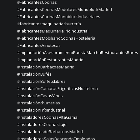
#FabricantesCocinas
#FabricantesCocinasModularesMonoblockMadrid
#FabricantesCocinasMonoblockIndustriales
#fabricantesmaquinariachurrería
#FabricantesMaquinariaFríoIndustrial
#FabricantesMobiliarioCocinasHostelería
#FabricantesVinotecas
#ImplantaciónAsesoramientoPuestaMarchaRestaurantesBares
#ImplantaciónRestaurantesMadrid
#InstalaciónBarbacoasMadrid
#InstalaciónBufés
#InstalaciónBuffetsLibres
#InstalaciónCámarasFrigoríficasHosteleria
#InstalaciónCavasVinos
#instalaciónchurrerías
#InstalaciónFríoIndustrial
#InstaladoresCocinasAltaGama
#InstaladoresCocinasLujo
#InstaladoresdeBarbacoasMadrid
#InstaladoresSalasDescandoEmpleados