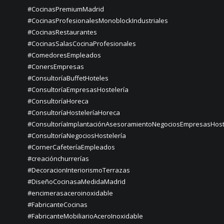
#CocinasPremiumMadrid
#CocinasProfesionalesMonoblockIndustriales
#CocinasRestaurantes
#CocinasSalasCocinaProfesionales
#ComedoresEmpleados
#ConersEmpresas
#ConsultoríaBuffetHoteles
#ConsultoríaEmpresasHostelería
#ConsultoríaHoreca
#ConsultoríaHosteleríaHoreca
#ConsultoríaImplantaciónAsesoramientoNegociosEmpresasHost
#ConsultoríaNegociosHostelería
#CornerCafeteríaEmpleados
#creaciónchurrerías
#DecoracionInteriorismoTerrazas
#DiseñoCocinasaMedidaMadrid
#encimerasaceroinoxidable
#FabricanteCocinas
#FabricanteMobiliarioAceroInoxidable