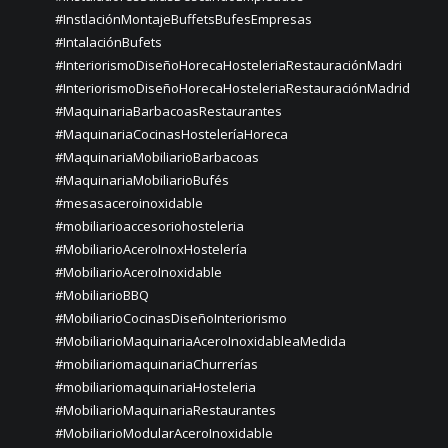
#InstlaciónMontajeBuffetsBufesEmpresas
#IntalaciónBufets
#InteriorismoDiseñoHorecaHosteleriaRestauraciónMadri
#InteriorismoDiseñoHorecaHosteleriaRestauraciónMadrid
#MaquinariaBarbacoasRestaurantes
#MaquinariaCocinasHosteleríaHoreca
#MaquinariaMobiliarioBarbacoas
#MaquinariaMobiliarioBufés
#mesasaceroinoxidable
#mobiliarioaccesoriohosteleria
#MobiliarioAceroInoxHostelería
#MobiliarioAceroInoxidable
#MobiliarioBBQ
#MobiliarioCocinasDiseñoInteriorismo
#MobiliarioMaquinariaAceroInoxidableaMedida
#mobiliariomaquinariaChurrerías
#mobiliariomaquinariaHosteleria
#MobiliarioMaquinariaRestaurantes
#MobiliarioModularAceroInoxidable