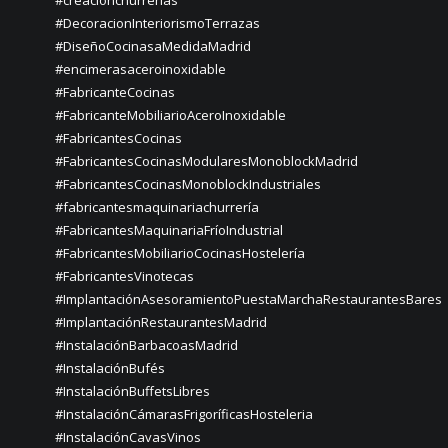
#creaciónchurrerías
#DecoracionInteriorismoTerrazas
#DiseñoCocinasaMedidaMadrid
#encimerasaceroinoxidable
#FabricanteCocinas
#FabricanteMobiliarioAceroInoxidable
#FabricantesCocinas
#FabricantesCocinasModularesMonoblockMadrid
#FabricantesCocinasMonoblockIndustriales
#fabricantesmaquinariachurrería
#FabricantesMaquinariaFríoIndustrial
#FabricantesMobiliarioCocinasHostelería
#FabricantesVinotecas
#ImplantaciónAsesoramientoPuestaMarchaRestaurantesBares
#ImplantaciónRestaurantesMadrid
#InstalaciónBarbacoasMadrid
#InstalaciónBufés
#InstalaciónBuffetsLibres
#InstalaciónCámarasFrigoríficasHosteleria
#InstalaciónCavasVinos