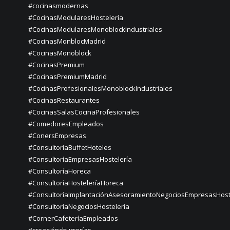
#cocinasmodernas
#CocinasModularesHostelería
#CocinasModularesMonoblockIndustriales
#CocinasMonblocMadrid
#CocinasMonoblock
#CocinasPremium
#CocinasPremiumMadrid
#CocinasProfesionalesMonoblockIndustriales
#CocinasRestaurantes
#CocinasSalasCocinaProfesionales
#ComedoresEmpleados
#ConersEmpresas
#ConsultoríaBuffetHoteles
#ConsultoríaEmpresasHostelería
#ConsultoríaHoreca
#ConsultoríaHosteleríaHoreca
#ConsultoríaImplantaciónAsesoramientoNegociosEmpresasHost
#ConsultoríaNegociosHostelería
#CornerCafeteríaEmpleados