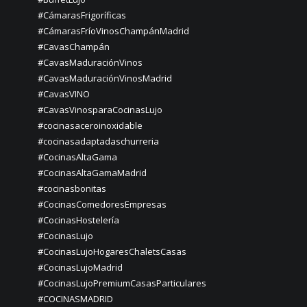
#CámarasFrigoríficas
#CámarasFríoVinosChampánMadrid
#CavasChampán
#CavasMaduraciónVinos
#CavasMaduraciónVinosMadrid
#CavasVINO
#CavasVinosparaCocinasLujo
#cocinasaceroinoxidable
#cocinasadaptadaschurreria
#CocinasAltaGama
#CocinasAltaGamaMadrid
#cocinasbonitas
#CocinasComedoresEmpresas
#CocinasHostelería
#CocinasLujo
#CocinasLujoHogaresChaletsCasas
#CocinasLujoMadrid
#CocinasLujoPremiumCasasParticulares
#COCINASMADRID