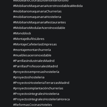
#MobiliarioCocinasDiseñoInteriorismo
#MobiliarioMaquinariaAceroInoxidableaMedida
#mobiliariomaquinariaChurrerías
#mobiliariomaquinariaHosteleria
#MobiliarioMaquinariaRestaurantes
#MobiliarioModularAceroInoxidable
#Monoblock
#MontajeBufésLibres
#MontajeCafeteríasEmpresas
#montajemontarchurrería
#mueblesaceroinoxidable
#ParrillasIndustrialesMadrid
#ParrillasProfesionalesMadrid
#proyectosempresashostelería
#proyectoshosteleria
#ProyectosHosteleriaTerrarzasMadrid
#proyectosimplantaciónchurrerías
#ProyectosIntegralesHosteleria
#ProyectosIntegralesHosteleríaHoreca
#ReformasCocinasHoteles