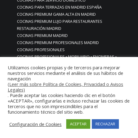
COCINAS PARA SERVICIO DOMESTICO
COCINAS PARA TERRAZAS EN MADRID ESPAÑA
COCINAS PREMIUM GAMA ALTA EN MADRID
COCINAS PREMIUM LUJO PARA RESTAURANTES
RESTAURACIÓN MADRID
COCINAS PREMIUM MADRID
COCINAS PREMIUM PROFESIONALES MADRID
COCINAS PROFESIONALES
COCINAS PROFESIONALES • MOBILIARIO • ENCIMERAS •
REVESTIMIENTOS • ESTRUCTURAS • ELEMENTOS
Utilizamos cookies propias y de terceros para mejorar
DECORATIVOS ACERO INOXIDABLE
nuestros servicios mediante el análisis de sus hábitos de
COCINAS PROFESIONALES A MEDIDA PERSONALIZADAS PARA
navegación
(Leer más sobre Política de Cookies, Privacidad o Avisos
PARTICULARES
Legales)
COCINAS PROFESIONALES ACERO INOXIDABLE
. Puede aceptar las cookies haciendo clic en el botón
COCINAS PROFESIONALES HORECA
«ACEPTAR», configurarlas e incluso rechazar las cookies de
terceros que no son imprescindibles para el
COCINAS PROFESIONALES HOSTELERÍA MADRID
funcionamiento técnico del sitio web.
Cocinas profesionales industriales monoblock a medida
personalizadas
Configuración de Cookies
ACEPTAR
RECHAZAR
Cocinas profesionales industriales monoblock a medida
personalizadasCocinas profesionales industriales