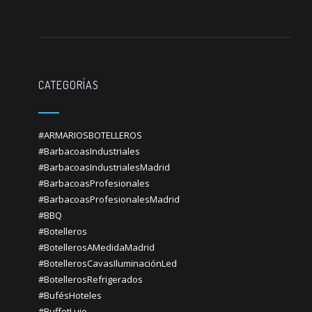
CATEGORÍAS
#ARMARIOSBOTELLEROS
#BarbacoasIndustriales
#BarbacoasIndustrialesMadrid
#BarbacoasProfesionales
#BarbacoasProfesionalesMadrid
#BBQ
#Botelleros
#BotellerosAMedidaMadrid
#BotellerosCavasIluminaciónLed
#BotellerosRefrigerados
#BufésHoteles
#BuffetLujo