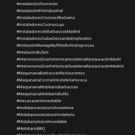
#instalaciónchurrerías
#InstalaciónFríoIndustrial
#InstaladoresCocinasAltaGama
#InstaladoresCocinasLujo
#InstaladoresdeBarbacoasMadrid
#InstaladoresSalasDescandoEmpleados
#InstlaciónMontajeBuffetsBufesEmpresas
#IntalaciónBufets
#InteriorismoDiseñoHorecaHosteleriaRestauraciónMadri
#InteriorismoDiseñoHorecaHosteleriaRestauraciónMadrid
#MaquinariaBarbacoasRestaurantes
#MaquinariaCocinasHosteleríaHoreca
#MaquinariaMobiliarioBarbacoas
#MaquinariaMobiliarioBufés
#mesasaceroinoxidable
#mobiliarioaccesoriohosteleria
#MobiliarioAceroInoxHostelería
#MobiliarioAceroInoxidable
#MobiliarioBBQ