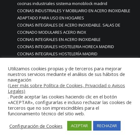
cocinas industriales sistema monoblock madrid
COCINAS INDUSTRIALES Y MOBILIARIO EN ACERO INOXIDABLE
ADAPTADO PARA USO EN HOGARES
COCINAS INTEGRALES DE ACERO INOXIDABLE. SALAS DE
COCINADO MODULARES ACERO INOX
COCINAS INTEGRALES EN ACERO INOXIDABLE
COCINAS INTEGRALES HOSTELERIA HORECA MADRID
COCINAS INTEGRALES HOSTELERÍA MADRID
COCINAS INTEGRALES INDUSTRIALES PROFFESIONALES
HOSTELERIA HORECA RESTAURANTES HOTELES
Utilizamos cookies propias y de terceros para mejorar
nuestros servicios mediante el análisis de sus hábitos de
COCINAS INTEGRALES PARA RESTAURANTES
navegación
COCINAS LUJO PARA RESTAURANTES ESTRELLA MICHELIN
(Leer más sobre Política de Cookies, Privacidad o Avisos
COCINAS LUJO PREMIUM BOADILLA DEL MONTE MADRID
Legales)
. Puede aceptar las cookies haciendo clic en el botón
COCINAS LUJO PREMIUM MORALEJA MADRID
«ACEPTAR», configurarlas e incluso rechazar las cookies de
COCINAS LUJO PREMIUM PARA CASAS VIVIENDAS
terceros que no son imprescindibles para el
PARTICULARES CLIENTE FINAL
funcionamiento técnico del sitio web.
COCINAS LUJO PREMIUM POZUELO DE ALARCÓN MADRID
Configuración de Cookies
COCINAS LUJO PREMIUM PROFESIONALES PARA HOGARES
ACEPTAR
RECHAZAR
COCINAS LUJO PREMIUM RESTAURANTES Y PARA HOGARES
COCINAS LUJO PREMIUM SAN SEBASTIAN DE LOS REYRES