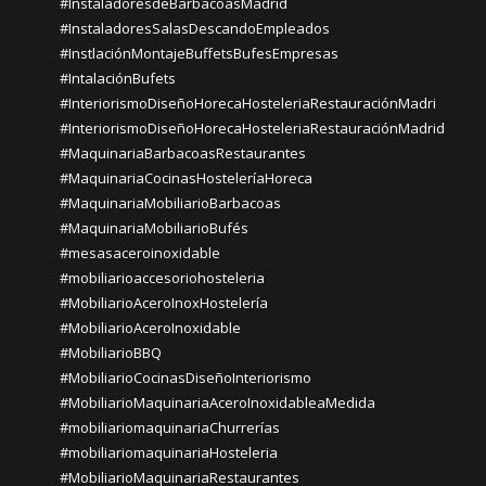
#InstaladoresdeBarbacoasMadrid
#InstaladoresSalasDescandoEmpleados
#InstlaciónMontajeBuffetsBufesEmpresas
#IntalaciónBufets
#InteriorismoDiseñoHorecaHosteleriaRestauraciónMadri
#InteriorismoDiseñoHorecaHosteleriaRestauraciónMadrid
#MaquinariaBarbacoasRestaurantes
#MaquinariaCocinasHosteleríaHoreca
#MaquinariaMobiliarioBarbacoas
#MaquinariaMobiliarioBufés
#mesasaceroinoxidable
#mobiliarioaccesoriohosteleria
#MobiliarioAceroInoxHostelería
#MobiliarioAceroInoxidable
#MobiliarioBBQ
#MobiliarioCocinasDiseñoInteriorismo
#MobiliarioMaquinariaAceroInoxidableaMedida
#mobiliariomaquinariaChurrerías
#mobiliariomaquinariaHosteleria
#MobiliarioMaquinariaRestaurantes