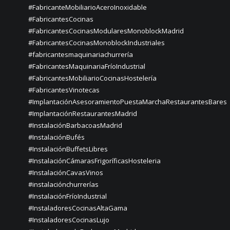
#FabricanteMobiliarioAceroInoxidable
#FabricantesCocinas
#FabricantesCocinasModularesMonoblockMadrid
#FabricantesCocinasMonoblockIndustriales
#fabricantesmaquinariachurrería
#FabricantesMaquinariaFríoIndustrial
#FabricantesMobiliarioCocinasHostelería
#FabricantesVinotecas
#ImplantaciónAsesoramientoPuestaMarchaRestaurantesBares
#ImplantaciónRestaurantesMadrid
#InstalaciónBarbacoasMadrid
#InstalaciónBufés
#InstalaciónBuffetsLibres
#InstalaciónCámarasFrigoríficasHosteleria
#InstalaciónCavasVinos
#instalaciónchurrerías
#InstalaciónFríoIndustrial
#InstaladoresCocinasAltaGama
#InstaladoresCocinasLujo