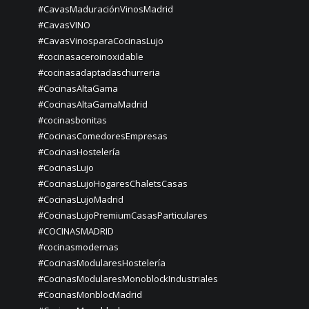
#CavasMaduraciónVinosMadrid
#CavasVINO
#CavasVinosparaCocinasLujo
#cocinasaceroinoxidable
#cocinasadaptadaschurreria
#CocinasAltaGama
#CocinasAltaGamaMadrid
#cocinasbonitas
#CocinasComedoresEmpresas
#CocinasHostelería
#CocinasLujo
#CocinasLujoHogaresChaletsCasas
#CocinasLujoMadrid
#CocinasLujoPremiumCasasParticulares
#COCINASMADRID
#cocinasmodernas
#CocinasModularesHostelería
#CocinasModularesMonoblockIndustriales
#CocinasMonblocMadrid