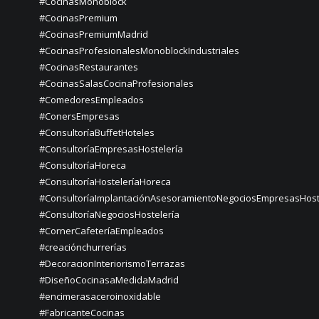
#CocinasMonoblock
#CocinasPremium
#CocinasPremiumMadrid
#CocinasProfesionalesMonoblockIndustriales
#CocinasRestaurantes
#CocinasSalasCocinaProfesionales
#ComedoresEmpleados
#ConersEmpresas
#ConsultoríaBuffetHoteles
#ConsultoríaEmpresasHostelería
#ConsultoríaHoreca
#ConsultoríaHosteleríaHoreca
#ConsultoríaImplantaciónAsesoramientoNegociosEmpresasHost
#ConsultoríaNegociosHostelería
#CornerCafeteríaEmpleados
#creaciónchurrerías
#DecoracionInteriorismoTerrazas
#DiseñoCocinasaMedidaMadrid
#encimerasaceroinoxidable
#FabricanteCocinas