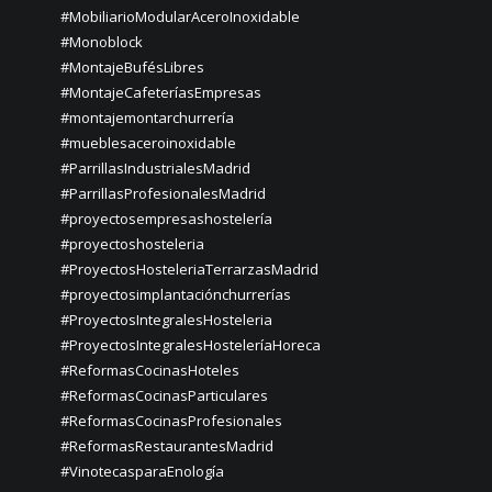
#MobiliarioModularAceroInoxidable
#Monoblock
#MontajeBufésLibres
#MontajeCafeteríasEmpresas
#montajemontarchurrería
#mueblesaceroinoxidable
#ParrillasIndustrialesMadrid
#ParrillasProfesionalesMadrid
#proyectosempresashostelería
#proyectoshosteleria
#ProyectosHosteleriaTerrarzasMadrid
#proyectosimplantaciónchurrerías
#ProyectosIntegralesHosteleria
#ProyectosIntegralesHosteleríaHoreca
#ReformasCocinasHoteles
#ReformasCocinasParticulares
#ReformasCocinasProfesionales
#ReformasRestaurantesMadrid
#VinotecasparaEnología