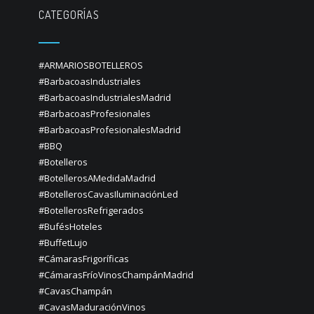
CATEGORÍAS
#ARMARIOSBOTELLEROS
#BarbacoasIndustriales
#BarbacoasIndustrialesMadrid
#BarbacoasProfesionales
#BarbacoasProfesionalesMadrid
#BBQ
#Botelleros
#BotellerosAMedidaMadrid
#BotellerosCavasIluminaciónLed
#BotellerosRefrigerados
#BufésHoteles
#BuffetLujo
#CámarasFrigoríficas
#CámarasFríoVinosChampánMadrid
#CavasChampán
#CavasMaduraciónVinos