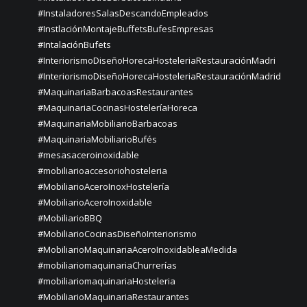
#InstaladoresSalasDescandoEmpleados
#InstlaciónMontajeBuffetsBufesEmpresas
#IntalaciónBufets
#InteriorismoDiseñoHorecaHosteleriaRestauraciónMadri
#InteriorismoDiseñoHorecaHosteleriaRestauraciónMadrid
#MaquinariaBarbacoasRestaurantes
#MaquinariaCocinasHosteleríaHoreca
#MaquinariaMobiliarioBarbacoas
#MaquinariaMobiliarioBufés
#mesasaceroinoxidable
#mobiliarioaccesoriohosteleria
#MobiliarioAceroInoxHostelería
#MobiliarioAceroInoxidable
#MobiliarioBBQ
#MobiliarioCocinasDiseñoInteriorismo
#MobiliarioMaquinariaAceroInoxidableaMedida
#mobiliariomaquinariaChurrerías
#mobiliariomaquinariaHosteleria
#MobiliarioMaquinariaRestaurantes