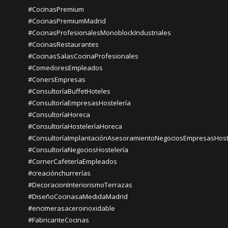
#CocinasPremium
#CocinasPremiumMadrid
#CocinasProfesionalesMonoblockIndustriales
#CocinasRestaurantes
#CocinasSalasCocinaProfesionales
#ComedoresEmpleados
#ConersEmpresas
#ConsultoríaBuffetHoteles
#ConsultoríaEmpresasHostelería
#ConsultoríaHoreca
#ConsultoríaHosteleríaHoreca
#ConsultoríaImplantaciónAsesoramientoNegociosEmpresasHost
#ConsultoríaNegociosHostelería
#CornerCafeteríaEmpleados
#creaciónchurrerías
#DecoracionInteriorismoTerrazas
#DiseñoCocinasaMedidaMadrid
#encimerasaceroinoxidable
#FabricanteCocinas