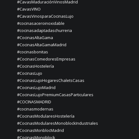
#CavasMaduraciónVinosMadrid
#CavasVINO
#CavasVinosparaCocinasLujo
#cocinasaceroinoxidable
#cocinasadaptadaschurreria
#CocinasAltaGama
#CocinasAltaGamaMadrid
#cocinasbonitas
#CocinasComedoresEmpresas
#CocinasHostelería
#CocinasLujo
#CocinasLujoHogaresChaletsCasas
#CocinasLujoMadrid
#CocinasLujoPremiumCasasParticulares
#COCINASMADRID
#cocinasmodernas
#CocinasModularesHostelería
#CocinasModularesMonoblockIndustriales
#CocinasMonblocMadrid
#CocinasMonoblock