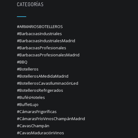
CATEGORÍAS
#ARMARIOSBOTELLEROS
#BarbacoasIndustriales
#BarbacoasIndustrialesMadrid
#BarbacoasProfesionales
#BarbacoasProfesionalesMadrid
#BBQ
#Botelleros
#BotellerosAMedidaMadrid
#BotellerosCavasIluminaciónLed
#BotellerosRefrigerados
#BufésHoteles
#BuffetLujo
#CámarasFrigoríficas
#CámarasFríoVinosChampánMadrid
#CavasChampán
#CavasMaduraciónVinos