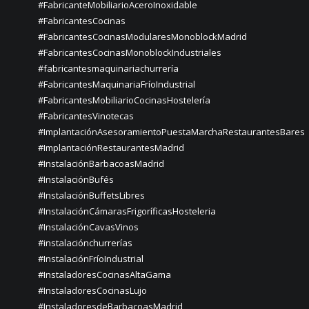
#FabricanteMobiliarioAceroInoxidable
#FabricantesCocinas
#FabricantesCocinasModularesMonoblockMadrid
#FabricantesCocinasMonoblockIndustriales
#fabricantesmaquinariachurrería
#FabricantesMaquinariaFríoIndustrial
#FabricantesMobiliarioCocinasHostelería
#FabricantesVinotecas
#ImplantaciónAsesoramientoPuestaMarchaRestaurantesBares
#ImplantaciónRestaurantesMadrid
#InstalaciónBarbacoasMadrid
#InstalaciónBufés
#InstalaciónBuffetsLibres
#InstalaciónCámarasFrigoríficasHosteleria
#InstalaciónCavasVinos
#instalaciónchurrerías
#InstalaciónFríoIndustrial
#InstaladoresCocinasAltaGama
#InstaladoresCocinasLujo
#InstaladoresdeBarbacoasMadrid