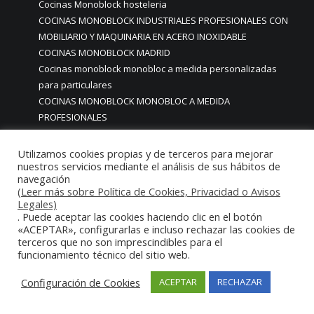
Cocinas Monoblock hosteleria
COCINAS MONOBLOCK INDUSTRIALES PROFESIONALES CON
MOBILIARIO Y MAQUINARIA EN ACERO INOXIDABLE
COCINAS MONOBLOCK MADRID
Cocinas monoblock monobloc a medida personalizadas
para particulares
COCINAS MONOBLOCK MONOBLOC A MEDIDA
PROFESIONALES
COCINAS MONOBLOCK MONOBLOC HOSTELERIA
COCINAS MONOBLOCK MONOBLOC MADRID
Utilizamos cookies propias y de terceros para mejorar
Cocinas monoblock monoblock mondulares para hosteleria
nuestros servicios mediante el análisis de sus hábitos de
navegación
restaurantes
(Leer más sobre Política de Cookies, Privacidad o Avisos
COCINAS MONOBLOCK PARA CASAS CHALETS PISOS CON
Legales)
ACABADOS DE ALTA GAMA PREMIUM LUJO
. Puede aceptar las cookies haciendo clic en el botón
«ACEPTAR», configurarlas e incluso rechazar las cookies de
COCINAS MONOBLOCK PARA CASAS PARTICULARES
terceros que no son imprescindibles para el
COCINAS MONOBLOCK PARA HOGARES CASAS VIVIENDAS
funcionamiento técnico del sitio web.
PARTICULARES MADRID
COCINAS MONOBLOCK PARA HOSTELERIA
Configuración de Cookies
ACEPTAR
RECHAZAR
COCINAS MONOBLOCK PARA HOTELES
Cocinas monoblock personalizadas a medida