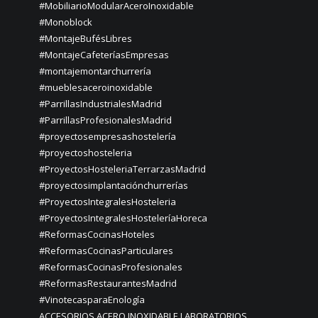
#MobiliarioModularAceroInoxidable
#Monoblock
#MontajeBufésLibres
#MontajeCafeteríasEmpresas
#montajemontarchurrería
#mueblesaceroinoxidable
#ParrillasIndustrialesMadrid
#ParrillasProfesionalesMadrid
#proyectosempresashostelería
#proyectoshosteleria
#ProyectosHosteleriaTerrarzasMadrid
#proyectosimplantaciónchurrerías
#ProyectosIntegralesHosteleria
#ProyectosIntegralesHosteleríaHoreca
#ReformasCocinasHoteles
#ReformasCocinasParticulares
#ReformasCocinasProfesionales
#ReformasRestaurantesMadrid
#VinotecasparaEnología
ACCESORIOS ACERO INOXIDABLE LABORATORIOS