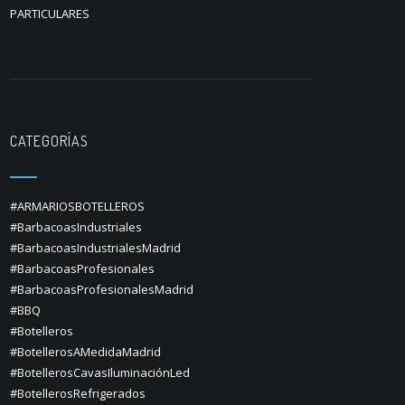
PARTICULARES
CATEGORÍAS
#ARMARIOSBOTELLEROS
#BarbacoasIndustriales
#BarbacoasIndustrialesMadrid
#BarbacoasProfesionales
#BarbacoasProfesionalesMadrid
#BBQ
#Botelleros
#BotellerosAMedidaMadrid
#BotellerosCavasIluminaciónLed
#BotellerosRefrigerados