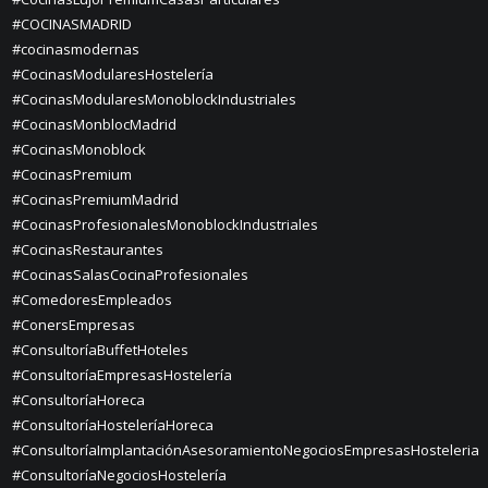
#COCINASMADRID
#cocinasmodernas
#CocinasModularesHostelería
#CocinasModularesMonoblockIndustriales
#CocinasMonblocMadrid
#CocinasMonoblock
#CocinasPremium
#CocinasPremiumMadrid
#CocinasProfesionalesMonoblockIndustriales
#CocinasRestaurantes
#CocinasSalasCocinaProfesionales
#ComedoresEmpleados
#ConersEmpresas
#ConsultoríaBuffetHoteles
#ConsultoríaEmpresasHostelería
#ConsultoríaHoreca
#ConsultoríaHosteleríaHoreca
#ConsultoríaImplantaciónAsesoramientoNegociosEmpresasHosteleria
#ConsultoríaNegociosHostelería