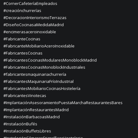
#CornerCafeteríaEmpleados
#creaciónchurrerías
#DecoracionInteriorismoTerrazas
#DiseñoCocinasaMedidaMadrid
#encimerasaceroinoxidable
#FabricanteCocinas
#FabricanteMobiliarioAceroInoxidable
#FabricantesCocinas
#FabricantesCocinasModularesMonoblockMadrid
#FabricantesCocinasMonoblockIndustriales
#fabricantesmaquinariachurrería
#FabricantesMaquinariaFríoIndustrial
#FabricantesMobiliarioCocinasHostelería
#FabricantesVinotecas
#ImplantaciónAsesoramientoPuestaMarchaRestaurantesBares
#ImplantaciónRestaurantesMadrid
#InstalaciónBarbacoasMadrid
#InstalaciónBufés
#InstalaciónBuffetsLibres