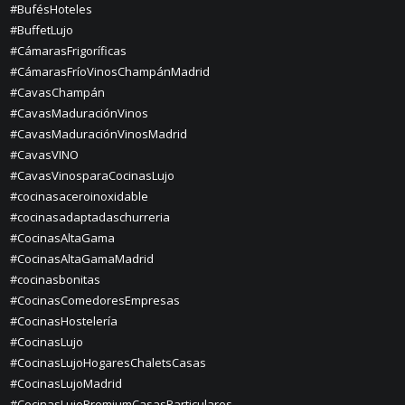
#BufésHoteles
#BuffetLujo
#CámarasFrigoríficas
#CámarasFríoVinosChampánMadrid
#CavasChampán
#CavasMaduraciónVinos
#CavasMaduraciónVinosMadrid
#CavasVINO
#CavasVinosparaCocinasLujo
#cocinasaceroinoxidable
#cocinasadaptadaschurreria
#CocinasAltaGama
#CocinasAltaGamaMadrid
#cocinasbonitas
#CocinasComedoresEmpresas
#CocinasHostelería
#CocinasLujo
#CocinasLujoHogaresChaletsCasas
#CocinasLujoMadrid
#CocinasLujoPremiumCasasParticulares