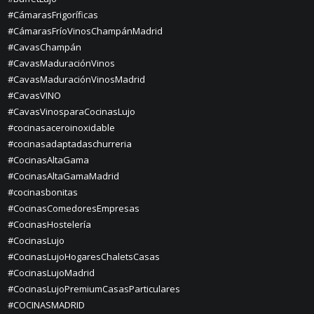
#CámarasFrigoríficas
#CámarasFríoVinosChampánMadrid
#CavasChampán
#CavasMaduraciónVinos
#CavasMaduraciónVinosMadrid
#CavasVINO
#CavasVinosparaCocinasLujo
#cocinasaceroinoxidable
#cocinasadaptadaschurreria
#CocinasAltaGama
#CocinasAltaGamaMadrid
#cocinasbonitas
#CocinasComedoresEmpresas
#CocinasHostelería
#CocinasLujo
#CocinasLujoHogaresChaletsCasas
#CocinasLujoMadrid
#CocinasLujoPremiumCasasParticulares
#COCINASMADRID