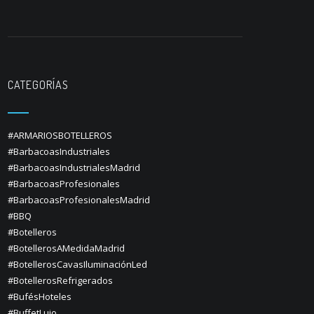
CATEGORÍAS
#ARMARIOSBOTELLEROS
#BarbacoasIndustriales
#BarbacoasIndustrialesMadrid
#BarbacoasProfesionales
#BarbacoasProfesionalesMadrid
#BBQ
#Botelleros
#BotellerosAMedidaMadrid
#BotellerosCavasIluminaciónLed
#BotellerosRefrigerados
#BufésHoteles
#BuffetLujo