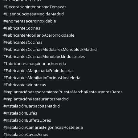
#DecoracionInteriorismoTerrazas
#DiseñoCocinasaMedidaMadrid
#encimerasaceroinoxidable
#FabricanteCocinas
#FabricanteMobiliarioAceroInoxidable
#FabricantesCocinas
#FabricantesCocinasModularesMonoblockMadrid
#FabricantesCocinasMonoblockIndustriales
#fabricantesmaquinariachurrería
#FabricantesMaquinariaFríoIndustrial
#FabricantesMobiliarioCocinasHostelería
#FabricantesVinotecas
#ImplantaciónAsesoramientoPuestaMarchaRestaurantesBares
#ImplantaciónRestaurantesMadrid
#InstalaciónBarbacoasMadrid
#InstalaciónBufés
#InstalaciónBuffetsLibres
#InstalaciónCámarasFrigoríficasHosteleria
#InstalaciónCavasVinos