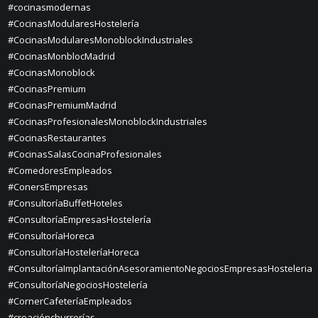
#cocinasmodernas
#CocinasModularesHostelería
#CocinasModularesMonoblockIndustriales
#CocinasMonblocMadrid
#CocinasMonoblock
#CocinasPremium
#CocinasPremiumMadrid
#CocinasProfesionalesMonoblockIndustriales
#CocinasRestaurantes
#CocinasSalasCocinaProfesionales
#ComedoresEmpleados
#ConersEmpresas
#ConsultoríaBuffetHoteles
#ConsultoríaEmpresasHostelería
#ConsultoríaHoreca
#ConsultoríaHosteleríaHoreca
#ConsultoríaImplantaciónAsesoramientoNegociosEmpresasHosteleria
#ConsultoríaNegociosHostelería
#CornerCafeteríaEmpleados
#creaciónchurrerías