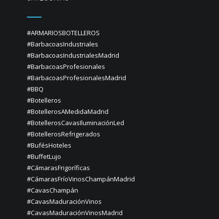
#ARMARIOSBOTELLEROS
#BarbacoasIndustriales
#BarbacoasIndustrialesMadrid
#BarbacoasProfesionales
#BarbacoasProfesionalesMadrid
#BBQ
#Botelleros
#BotellerosAMedidaMadrid
#BotellerosCavasIluminaciónLed
#BotellerosRefrigerados
#BufésHoteles
#BuffetLujo
#CámarasFrigoríficas
#CámarasFríoVinosChampánMadrid
#CavasChampán
#CavasMaduraciónVinos
#CavasMaduraciónVinosMadrid