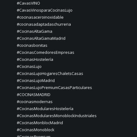
#CavasVINO
#CavasVinosparaCocinasLujo
#cocinasaceroinoxidable
#cocinasadaptadaschurreria
#CocinasAltaGama
#CocinasAltaGamaMadrid
#cocinasbonitas
#CocinasComedoresEmpresas
#CocinasHostelería
#CocinasLujo
#CocinasLujoHogaresChaletsCasas
#CocinasLujoMadrid
#CocinasLujoPremiumCasasParticulares
#COCINASMADRID
#cocinasmodernas
#CocinasModularesHostelería
#CocinasModularesMonoblockIndustriales
#CocinasMonblocMadrid
#CocinasMonoblock
#CocinasPremium