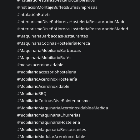
#InstaladoresSalasDescandoEmpleados
#InstlaciónMontajeBuffetsBufesEmpresas
#IntalaciónBufets
#InteriorismoDiseñoHorecaHosteleriaRestauraciónMadri
#InteriorismoDiseñoHorecaHosteleriaRestauraciónMadrid
#MaquinariaBarbacoasRestaurantes
#MaquinariaCocinasHosteleríaHoreca
#MaquinariaMobiliarioBarbacoas
#MaquinariaMobiliarioBufés
#mesasaceroinoxidable
#mobiliarioaccesoriohosteleria
#MobiliarioAceroInoxHostelería
#MobiliarioAceroInoxidable
#MobiliarioBBQ
#MobiliarioCocinasDiseñoInteriorismo
#MobiliarioMaquinariaAceroInoxidableaMedida
#mobiliariomaquinariaChurrerías
#mobiliariomaquinariaHosteleria
#MobiliarioMaquinariaRestaurantes
#MobiliarioModularAceroInoxidable