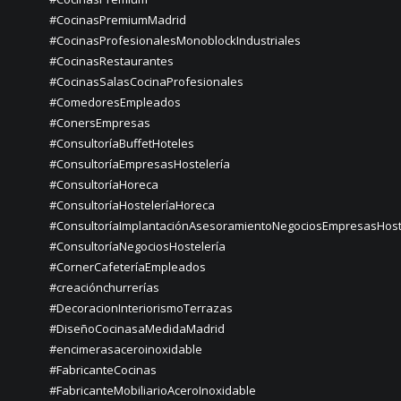
#CocinasPremiumMadrid
#CocinasProfesionalesMonoblockIndustriales
#CocinasRestaurantes
#CocinasSalasCocinaProfesionales
#ComedoresEmpleados
#ConersEmpresas
#ConsultoríaBuffetHoteles
#ConsultoríaEmpresasHostelería
#ConsultoríaHoreca
#ConsultoríaHosteleríaHoreca
#ConsultoríaImplantaciónAsesoramientoNegociosEmpresasHost
#ConsultoríaNegociosHostelería
#CornerCafeteríaEmpleados
#creaciónchurrerías
#DecoracionInteriorismoTerrazas
#DiseñoCocinasaMedidaMadrid
#encimerasaceroinoxidable
#FabricanteCocinas
#FabricanteMobiliarioAceroInoxidable