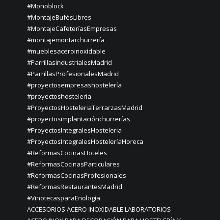
#Monoblock
#MontajeBufésLibres
#MontajeCafeteríasEmpresas
#montajemontarchurrería
#mueblesaceroinoxidable
#ParrillasIndustrialesMadrid
#ParrillasProfesionalesMadrid
#proyectosempresashostelería
#proyectoshosteleria
#ProyectosHosteleriaTerrarzasMadrid
#proyectosimplantaciónchurrerías
#ProyectosIntegralesHosteleria
#ProyectosIntegralesHosteleríaHoreca
#ReformasCocinasHoteles
#ReformasCocinasParticulares
#ReformasCocinasProfesionales
#ReformasRestaurantesMadrid
#VinotecasparaEnología
ACCESORIOS ACERO INOXIDABLE LABORATORIOS