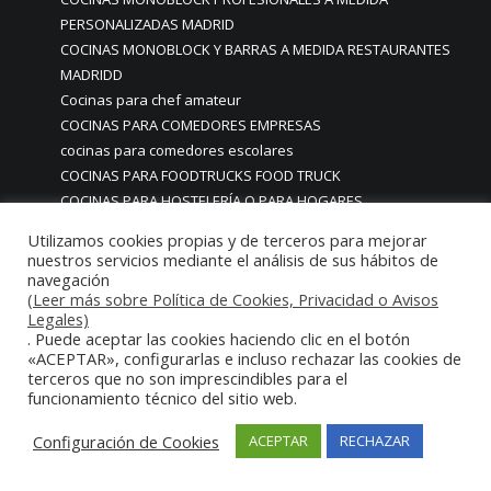
PERSONALIZADAS MADRID
COCINAS MONOBLOCK Y BARRAS A MEDIDA RESTAURANTES
MADRIDD
Cocinas para chef amateur
COCINAS PARA COMEDORES EMPRESAS
cocinas para comedores escolares
COCINAS PARA FOODTRUCKS FOOD TRUCK
COCINAS PARA HOSTELERÍA O PARA HOGARES
PARTICULARES
Utilizamos cookies propias y de terceros para mejorar
COCINAS PARA HOTELES BUFFETS
nuestros servicios mediante el análisis de sus hábitos de
COCINAS PARA PARTICULARES Y HOSTELERIA
navegación
(Leer más sobre Política de Cookies, Privacidad o Avisos
COCINAS PARA RESTAURANTES
Legales)
COCINAS PARA RESTAURANTES HOTELES EN MADRID
. Puede aceptar las cookies haciendo clic en el botón
COCINAS PARA SERVICIO DOMESTICO
«ACEPTAR», configurarlas e incluso rechazar las cookies de
terceros que no son imprescindibles para el
COCINAS PARA TERRAZAS EN MADRID ESPAÑA
funcionamiento técnico del sitio web.
COCINAS PREMIUM GAMA ALTA EN MADRID
COCINAS PREMIUM LUJO PARA RESTAURANTES
Configuración de Cookies
ACEPTAR
RECHAZAR
RESTAURACIÓN MADRID
COCINAS PREMIUM MADRID