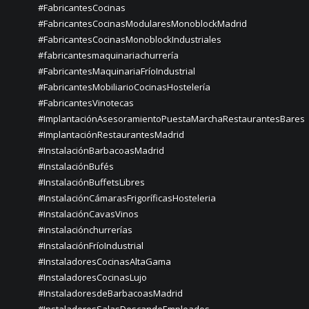
#FabricantesCocinas
#FabricantesCocinasModularesMonoblockMadrid
#FabricantesCocinasMonoblockIndustriales
#fabricantesmaquinariachurrería
#FabricantesMaquinariaFríoIndustrial
#FabricantesMobiliarioCocinasHostelería
#FabricantesVinotecas
#ImplantaciónAsesoramientoPuestaMarchaRestaurantesBares
#ImplantaciónRestaurantesMadrid
#InstalaciónBarbacoasMadrid
#InstalaciónBufés
#InstalaciónBuffetsLibres
#InstalaciónCámarasFrigoríficasHosteleria
#InstalaciónCavasVinos
#instalaciónchurrerías
#InstalaciónFríoIndustrial
#InstaladoresCocinasAltaGama
#InstaladoresCocinasLujo
#InstaladoresdeBarbacoasMadrid