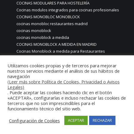
COCINAS MODULARES PARA HOSTELERÍA
Cocinas modulos integrados para cocinas profesionales
COCINAS MONOBLOC MONOBLOCK
cocinas monobloc restaurantes madrid
cocinas monoblock
cocinas monoblock a medida
COCINAS MONOBLOCK A MEDIDA EN MADRID
Cocinas Monoblock a medida para Restaurantes
COCINAS MONOBLOCK A MEDIDA PERSONALIZADAS MADRID
Cocinas Monoblock a medida personalizadas para hogares
Utilizamos cookies propias y de terceros para mejorar
nuestros servicios mediante el análisis de sus hábitos de
particulares casas chalets
navegación
cocinas monoblock con iluminación led
(Leer más sobre Política de Cookies, Privacidad o Avisos
cocinas Monoblock de lujo
Legales)
. Puede aceptar las cookies haciendo clic en el botón
COCINAS MONOBLOCK EN MADRID
«ACEPTAR», configurarlas e incluso rechazar las cookies de
Cocinas Monoblock hosteleria
terceros que no son imprescindibles para el
COCINAS MONOBLOCK INDUSTRIALES PROFESIONALES CON
funcionamiento técnico del sitio web.
MOBILIARIO Y MAQUINARIA EN ACERO INOXIDABLE
COCINAS MONOBLOCK MADRID
Configuración de Cookies
ACEPTAR
RECHAZAR
Cocinas monoblock monobloc a medida personalizadas
para particulares