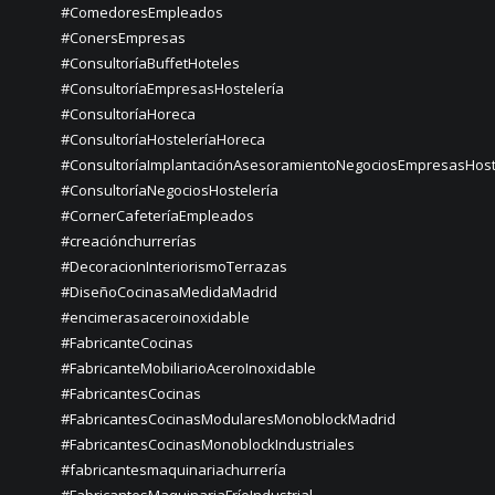
#ComedoresEmpleados
#ConersEmpresas
#ConsultoríaBuffetHoteles
#ConsultoríaEmpresasHostelería
#ConsultoríaHoreca
#ConsultoríaHosteleríaHoreca
#ConsultoríaImplantaciónAsesoramientoNegociosEmpresasHost
#ConsultoríaNegociosHostelería
#CornerCafeteríaEmpleados
#creaciónchurrerías
#DecoracionInteriorismoTerrazas
#DiseñoCocinasaMedidaMadrid
#encimerasaceroinoxidable
#FabricanteCocinas
#FabricanteMobiliarioAceroInoxidable
#FabricantesCocinas
#FabricantesCocinasModularesMonoblockMadrid
#FabricantesCocinasMonoblockIndustriales
#fabricantesmaquinariachurrería