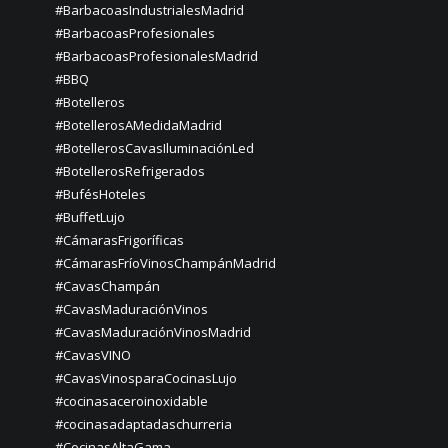
#BarbacoasIndustrialesMadrid
#BarbacoasProfesionales
#BarbacoasProfesionalesMadrid
#BBQ
#Botelleros
#BotellerosAMedidaMadrid
#BotellerosCavasIluminaciónLed
#BotellerosRefrigerados
#BufésHoteles
#BuffetLujo
#CámarasFrigoríficas
#CámarasFríoVinosChampánMadrid
#CavasChampán
#CavasMaduraciónVinos
#CavasMaduraciónVinosMadrid
#CavasVINO
#CavasVinosparaCocinasLujo
#cocinasaceroinoxidable
#cocinasadaptadaschurreria
#CocinasAltaGama