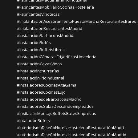
#FabricantesMaquinariaFríoIndustrial
#FabricantesMobiliarioCocinasHostelería
#FabricantesVinotecas
#ImplantaciónAsesoramientoPuestaMarchaRestaurantesBares
#ImplantaciónRestaurantesMadrid
#InstalaciónBarbacoasMadrid
#InstalaciónBufés
#InstalaciónBuffetsLibres
#InstalaciónCámarasFrigoríficasHosteleria
#InstalaciónCavasVinos
#instalaciónchurrerías
#InstalaciónFríoIndustrial
#InstaladoresCocinasAltaGama
#InstaladoresCocinasLujo
#InstaladoresdeBarbacoasMadrid
#InstaladoresSalasDescandoEmpleados
#InstlaciónMontajeBuffetsBufesEmpresas
#IntalaciónBufets
#InteriorismoDiseñoHorecaHosteleriaRestauraciónMadri
#InteriorismoDiseñoHorecaHosteleriaRestauraciónMadrid