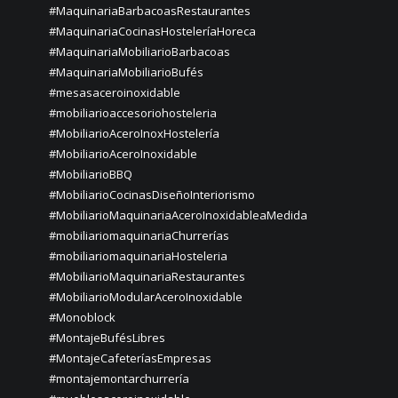
#MaquinariaBarbacoasRestaurantes
#MaquinariaCocinasHosteleríaHoreca
#MaquinariaMobiliarioBarbacoas
#MaquinariaMobiliarioBufés
#mesasaceroinoxidable
#mobiliarioaccesoriohosteleria
#MobiliarioAceroInoxHostelería
#MobiliarioAceroInoxidable
#MobiliarioBBQ
#MobiliarioCocinasDiseñoInteriorismo
#MobiliarioMaquinariaAceroInoxidableaMedida
#mobiliariomaquinariaChurrerías
#mobiliariomaquinariaHosteleria
#MobiliarioMaquinariaRestaurantes
#MobiliarioModularAceroInoxidable
#Monoblock
#MontajeBufésLibres
#MontajeCafeteríasEmpresas
#montajemontarchurrería