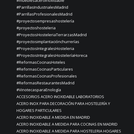
#mueblesaceroinoxidable
#ParrillasIndustrialesMadrid
#ParrillasProfesionalesMadrid
#proyectosempresashostelería
#proyectoshosteleria
#ProyectosHosteleriaTerrarzasMadrid
#proyectosimplantaciónchurrerías
#ProyectosIntegralesHosteleria
#ProyectosIntegralesHosteleríaHoreca
#ReformasCocinasHoteles
#ReformasCocinasParticulares
#ReformasCocinasProfesionales
#ReformasRestaurantesMadrid
#VinotecasparaEnología
ACCESORIOS ACERO INOXIDABLE LABORATORIOS
ACERO INOX PARA DECORACIÓN PARA HOSTELERÍA Y
HOGARES PARTICULARES
ACERO INOXIDABLE A MEDIDA EN MADRID
ACERO INOXIDABLE A MEDIDA PARA COCINAS EN MADRID
ACERO INOXIDABLE A MEDIDA PARA HOSTELERIA HOGARES