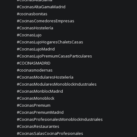
#CocinasAltaGamaMadrid
#cocinasbonitas
#CocinasComedoresEmpresas
#CocinasHostelería
#CocinasLujo
#CocinasLujoHogaresChaletsCasas
#CocinasLujoMadrid
#CocinasLujoPremiumCasasParticulares
#COCINASMADRID
#cocinasmodernas
#CocinasModularesHostelería
#CocinasModularesMonoblockIndustriales
#CocinasMonblocMadrid
#CocinasMonoblock
#CocinasPremium
#CocinasPremiumMadrid
#CocinasProfesionalesMonoblockIndustriales
#CocinasRestaurantes
#CocinasSalasCocinaProfesionales